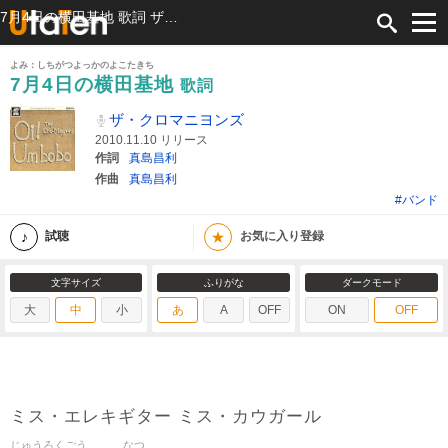
7月4日の横田基地 歌詞 ザ・クロマニヨンズ ふりがな付
よみ：しちがつよっかのよこたきち
7月4日の横田基地
歌詞
ザ・クロマニヨンズ
2010.11.10 リリース
作詞
真島昌利
作曲
真島昌利
#バンド
★
試聴
お気に入り登録
文字サイズ
ふりがな
ダークモード
大
中
小
あ
A
OFF
ON
OFF
ミス・エレキギター ミス・カウガール
じゅうろくごう
なつ