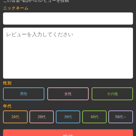
この音楽･歌詞へのレビューを投稿
ニックネーム
性別
男性
女性
その他
年代
10代
20代
30代
40代
50代～