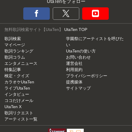
UtaTenをフォロー
無料歌詞検索サイト【UtaTen】
UtaTen TOP
歌詞検索
学園祭にアーティストを呼びた
マイページ
い
歌詞ランキング
UtaTenの使い方
歌詞コラム
お問い合わせ
エンタメニュース
運営会社
特集記事
利用規約
検定・クイズ
プライバシーポリシー
カラオケUtaTen
提携媒体
ライブUtaTen
サイトマップ
インタビュー
ココだけメール
UtaTen X
歌詞リクエスト
アーティスト一覧