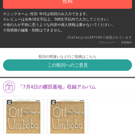
投稿
※ニックネーム･性別･年代は初回のみ入力できます。
※レビューは全角10文字以上、500文字以内で入力してください。
※他の人が不快に思うような内容や個人情報は書かないでください。
※投稿後の編集・削除はできません。
UtaTenはreCAPTCHAで保護されています
-
プライバシー
利用契約
歌詞の間違いなどのご指摘はこちら
この歌詞へのご意見
「7月4日の横田基地」収録アルバム