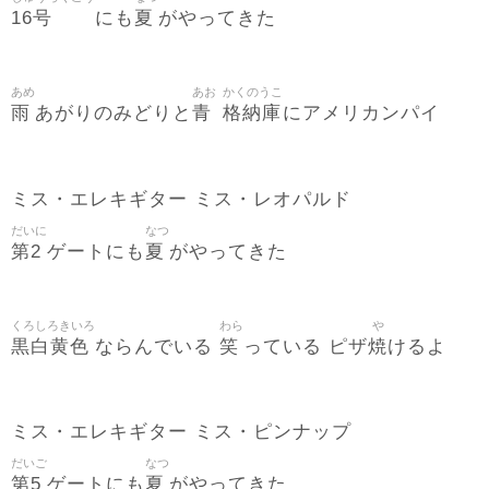
16号
夏
にも
がやってきた
あめ
あお
かくのうこ
雨
青
格納庫
あがりのみどりと
にアメリカンパイ
ミス・エレキギター ミス・レオパルド
だいに
なつ
第2
夏
ゲートにも
がやってきた
くろしろきいろ
わら
や
黒白黄色
笑
焼
ならんでいる
っている ピザ
けるよ
ミス・エレキギター ミス・ピンナップ
だいご
なつ
第5
夏
ゲートにも
がやってきた