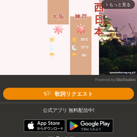
もっと見る
arrow_forward_ios
Powered by 
GliaStudios
Mute
歌詞リクエスト
公式アプリ 無料配信中!