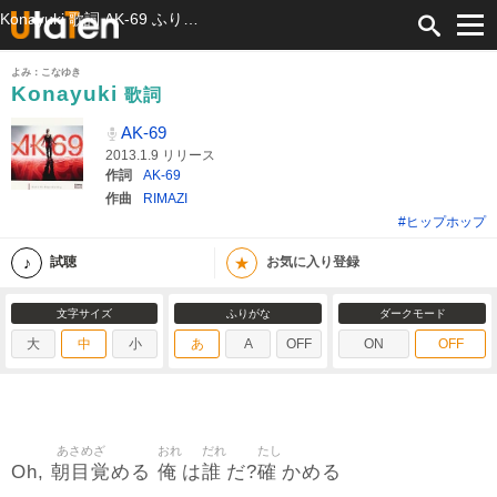
Konayuki 歌詞 AK-69 ふりがな付
よみ：こなゆき
Konayuki
歌詞
AK-69
2013.1.9 リリース
作詞
AK-69
作曲
RIMAZI
#ヒップホップ
★
試聴
お気に入り登録
文字サイズ
ふりがな
ダークモード
大
中
小
あ
A
OFF
ON
OFF
あさめざ
おれ
だれ
たし
朝目覚
俺
誰
確
Oh,
める
は
だ?
かめる