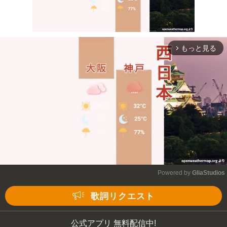
もっと見る
arrow_forward_ios
Mute
Powered by 
GliaStudios
Mute
歌詞リクエスト
公式アプリ 無料配信中!