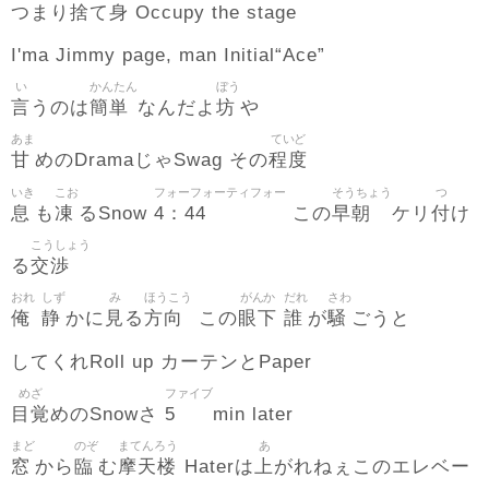
捨
身
つまり
て
Occupy the stage
I'ma Jimmy page, man Initial“Ace”
い
かんたん
ぼう
言
簡単
坊
うのは
なんだよ
や
あま
ていど
甘
程度
めのDramaじゃSwag その
いき
こお
フォーフォーティフォー
そうちょう
つ
息
凍
4：44
早朝
付
も
るSnow
この
ケリ
け
こうしょう
交渉
る
おれ
しず
み
ほうこう
がんか
だれ
さわ
俺
静
見
方向
眼下
誰
騒
かに
る
この
が
ごうと
してくれRoll up カーテンとPaper
めざ
ファイブ
目覚
5
めのSnowさ
min later
まど
のぞ
まてんろう
あ
窓
臨
摩天楼
上
から
む
Haterは
がれねぇこのエレベー