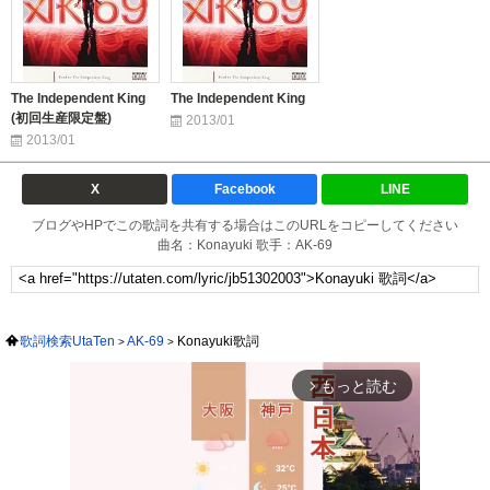
The Independent King
The Independent King
(初回生産限定盤)
2013/01
2013/01
X
Facebook
LINE
ブログやHPでこの歌詞を共有する場合はこのURLをコピーしてください
曲名：Konayuki 歌手：AK-69
歌詞検索UtaTen
AK-69
Konayuki歌詞
もっと読む
arrow_forward_ios