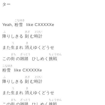
ター
こなゆき
粉雪
Yeah,
like CXXXXXe
ふ
きざ
とけい
降
刻
時計
りしきる
む
う
き
生
消
また
まれ
えゆくどうせ
まち
ざっとう
ちょうせん
街
雑踏
挑戦
この
の
ひしめく
こなゆき
粉雪
like CXXXXXe
ふ
きざ
とけい
降
刻
時計
りしきる
む
う
き
生
消
また
まれ
えゆくどうせ
まち
ざっとう
ちょうせん
街
雑踏
挑戦
この
の
ひしめく