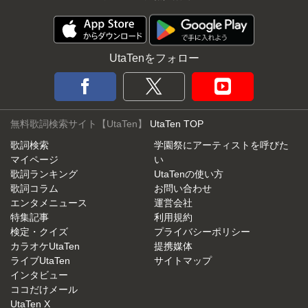
UtaTenをフォロー
無料歌詞検索サイト【UtaTen】
UtaTen TOP
歌詞検索
学園祭にアーティストを呼びた
マイページ
い
歌詞ランキング
UtaTenの使い方
歌詞コラム
お問い合わせ
エンタメニュース
運営会社
特集記事
利用規約
検定・クイズ
プライバシーポリシー
カラオケUtaTen
提携媒体
ライブUtaTen
サイトマップ
インタビュー
ココだけメール
UtaTen X