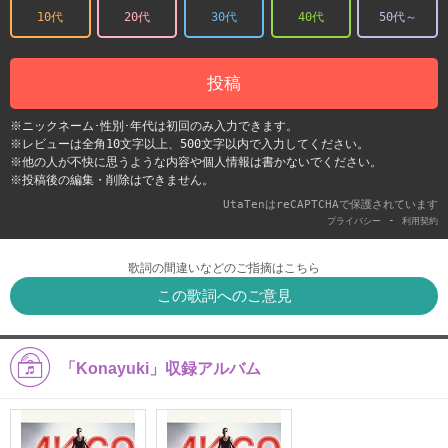
10代
20代
30代
40代
50代～
投稿
※ニックネーム･性別･年代は初回のみ入力できます。
※レビューは全角10文字以上、500文字以内で入力してください。
※他の人が不快に思うような内容や個人情報は書かないでください。
※投稿後の編集・削除はできません。
UtaTenはreCAPTCHAで保護されています
-
プライバシー
利用契約
歌詞の間違いなどのご指摘はこちら
この歌詞へのご意見
「Konayuki」収録アルバム