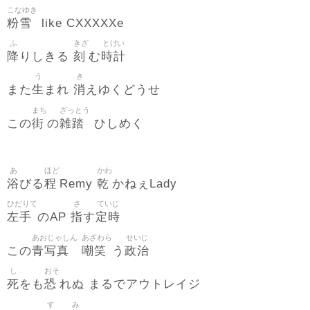
こなゆき
粉雪
like CXXXXXe
ふ
きざ
とけい
降
刻
時計
りしきる
む
う
き
生
消
また
まれ
えゆくどうせ
まち
ざっとう
街
雑踏
この
の
ひしめく
あ
ほど
かわ
浴
程
乾
びる
Remy
かねぇLady
ひだりて
さ
ていじ
左手
指
定時
のAP
す
あおじゃしん
あざわら
せいじ
青写真
嘲笑
政治
この
う
し
おそ
死
恐
をも
れぬ まるでアウトレイジ
す
み