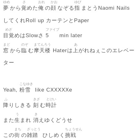
ゆめ
さ
おれ
かお
ゆび
夢
覚
俺
顔
指
から
めた
の
なぞる
まとうNaomi Nails
してくれRoll up カーテンとPaper
めざ
ファイブ
目覚
5
めはSlowさ
min later
まど
のぞ
まてんろう
あ
窓
臨
摩天楼
上
から
む
Haterは
がれねぇこのエレベー
ター
こなゆき
粉雪
Yeah,
like CXXXXXe
ふ
きざ
とけい
降
刻
時計
りしきる
む
う
き
生
消
また
まれ
えゆくどうせ
まち
ざっとう
ちょうせん
街
雑踏
挑戦
この
の
ひしめく