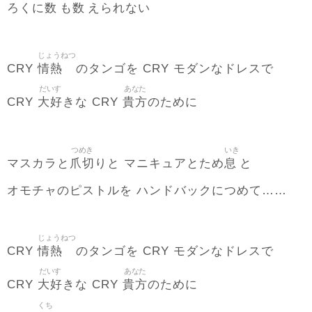
数
数
ろくに
も
えられない
じょうねつ
情熱
CRY
のタンゴを CRY モダンなドレスで
だいす
あなた
大好
貴方
CRY
きな CRY
のために
つめき
いき
爪切
息
マスカラと
りと マニキュアとため
と
オモチャのピストルを ハンドバックにつめて……
じょうねつ
情熱
CRY
のタンゴを CRY モダンなドレスで
だいす
あなた
大好
貴方
CRY
きな CRY
のために
くち