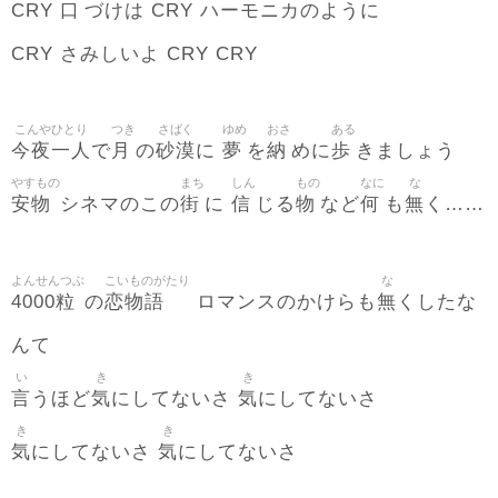
口
CRY
づけは CRY ハーモニカのように
CRY さみしいよ CRY CRY
こんやひとり
つき
さばく
ゆめ
おさ
ある
今夜一人
月
砂漠
夢
納
歩
で
の
に
を
めに
きましょう
やすもの
まち
しん
もの
なに
な
安物
街
信
物
何
無
シネマのこの
に
じる
など
も
く……
よんせんつぶ
こいものがたり
な
4000粒
恋物語
無
の
ロマンスのかけらも
くしたな
んて
い
き
き
言
気
気
うほど
にしてないさ
にしてないさ
き
き
気
気
にしてないさ
にしてないさ