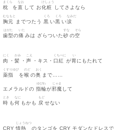
まくら
なお
けしょう
枕
直
化粧
を
して お
してさよなら
むなもと
くろ
くろ
なみだ
胸元
黒
黒
涙
までつたう
い
い
はがた
いた
すな
そら
歯型
痛
砂
空
の
みは ざらついた
の
にく
かみ
こえ
くちべに
い
肉
髪
声
口紅
胃
・
・
・キス・
が
にもたれて
くすりゆび
のど
おく
薬指
喉
奥
を
の
まで……
ゆびわ
じゃま
指輪
邪魔
エメラルドの
が
して
とき
なに
もど
時
何
戻
も
もかも
せない
じょうねつ
情熱
CRY
のタンゴを CRY モダンなドレスで