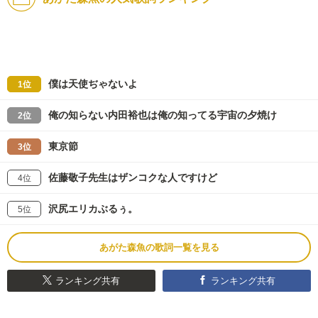
僕は天使ぢゃないよ
1位
俺の知らない内田裕也は俺の知ってる宇宙の夕焼け
2位
東京節
3位
佐藤敬子先生はザンコクな人ですけど
4位
沢尻エリカぶるぅ。
5位
あがた森魚の歌詞一覧を見る
ランキング共有
ランキング共有