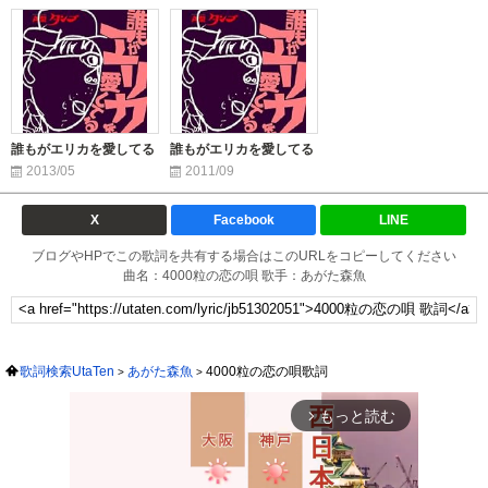
誰もがエリカを愛してる
誰もがエリカを愛してる
2013/05
2011/09
X
Facebook
LINE
ブログやHPでこの歌詞を共有する場合はこのURLをコピーしてください
曲名：4000粒の恋の唄 歌手：あがた森魚
歌詞検索UtaTen
あがた森魚
4000粒の恋の唄歌詞
もっと読む
arrow_forward_ios