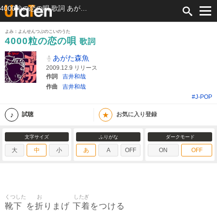
4000粒の恋の唄 歌詞 あがた森魚 ふりがな付
よみ：よんせんつぶのこいのうた
4000粒の恋の唄
歌詞
あがた森魚
2009.12.9 リリース
作詞
吉井和哉
作曲
吉井和哉
#J-POP
★
試聴
お気に入り登録
文字サイズ
ふりがな
ダークモード
大
中
小
あ
A
OFF
ON
OFF
くつした
お
したぎ
靴下
折
下着
を
りまげ
をつける