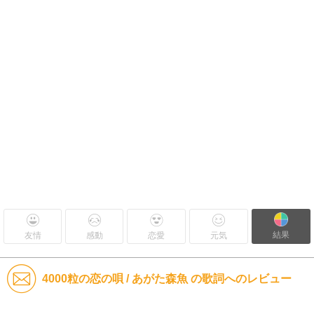
結果
友情
感動
恋愛
元気
4000粒の恋の唄 / あがた森魚 の歌詞へのレビュー