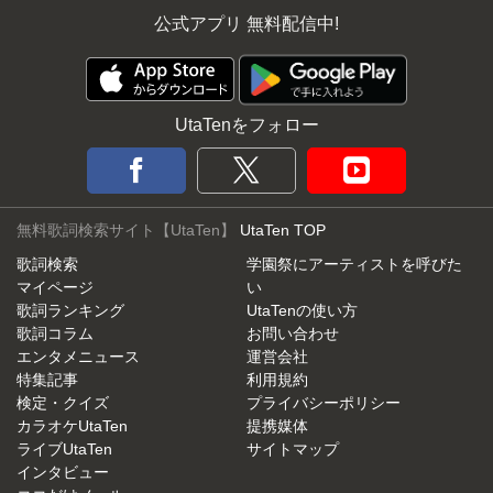
公式アプリ 無料配信中!
UtaTenをフォロー
無料歌詞検索サイト【UtaTen】
UtaTen TOP
歌詞検索
学園祭にアーティストを呼びた
マイページ
い
歌詞ランキング
UtaTenの使い方
歌詞コラム
お問い合わせ
エンタメニュース
運営会社
特集記事
利用規約
検定・クイズ
プライバシーポリシー
カラオケUtaTen
提携媒体
ライブUtaTen
サイトマップ
インタビュー