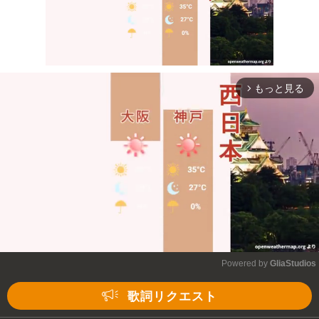
もっと見る
arrow_forward_ios
Mute
Powered by 
GliaStudios
Mute
歌詞リクエスト