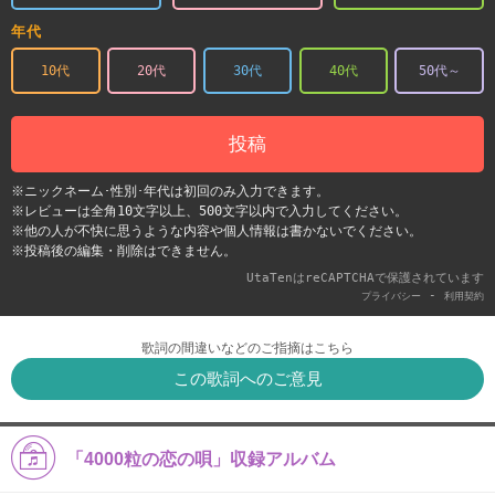
年代
10代
20代
30代
40代
50代～
投稿
※ニックネーム･性別･年代は初回のみ入力できます。
※レビューは全角10文字以上、500文字以内で入力してください。
※他の人が不快に思うような内容や個人情報は書かないでください。
※投稿後の編集・削除はできません。
UtaTenはreCAPTCHAで保護されています
-
プライバシー
利用契約
歌詞の間違いなどのご指摘はこちら
この歌詞へのご意見
「4000粒の恋の唄」収録アルバム