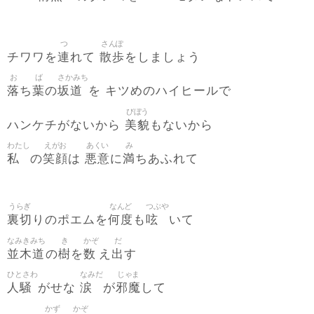
つ
さんぽ
連
散歩
チワワを
れて
をしましょう
お
ば
さかみち
落
葉
坂道
ち
の
を キツめのハイヒールで
びぼう
美貌
ハンケチがないから
もないから
わたし
えがお
あくい
み
私
笑顔
悪意
満
の
は
に
ちあふれて
うらぎ
なんど
つぶや
裏切
何度
呟
りのポエムを
も
いて
なみきみち
き
かぞ
だ
並木道
樹
数
出
の
を
え
す
ひとさわ
なみだ
じゃま
人騒
涙
邪魔
がせな
が
して
かず
かぞ