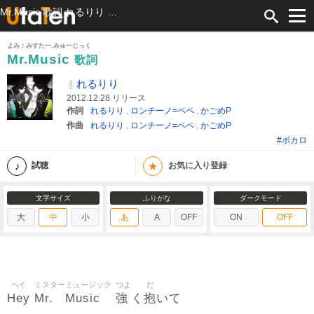
Mr.Music 歌詞 れるりり ふりがな付
よみ：みすたー.みゅーじっく
Mr.Music
歌詞
れるりり
2012.12.28 リリース
作詞
れるりり
,
ロンチーノ=ペペ
,
かごめP
作曲
れるりり
,
ロンチーノ=ペペ
,
かごめP
#ボカロ
★
試聴
お気に入り登録
文字サイズ
ふりがな
ダークモード
大
中
小
あ
A
OFF
ON
OFF
ヘイ
ミスター
ミュージック
つよ
だ
Hey
Mr.
Music
強
抱
く
いて