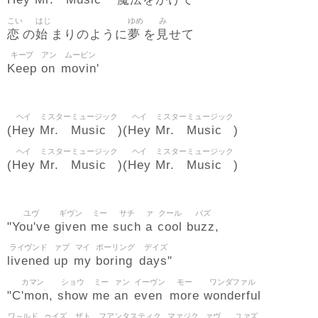
をかけて
こい
はじ
ゆめ
み
恋
始
夢
見
の
まりのように
を
せて
キープ
アン
ムービン
Keep
on
movin'
ヘイ
ミスター
ミュージック
ヘイ
ミスター
ミュージック
Hey
Mr.
Music
Hey
Mr.
Music
(
)(
)
ヘイ
ミスター
ミュージック
ヘイ
ミスター
ミュージック
Hey
Mr.
Music
Hey
Mr.
Music
(
)(
)
ユヴ
ギヴン
ミー
サチ
ァ
クール
バズ
You've
given
me
such
a
cool
buzz,
"
ライヴンド
ァプ
マイ
ボーリング
デイズ
livened
up
my
boring
days"
カマン
ショウ
ミー
ァン
イーヴン
モー
ワンダファル
C'mon,
show
me
an
even
more
wonderful
"
ワ～ルド
ゥイズ
ザト
フアンタスティク
マァジク
ァヴ
ユァズ