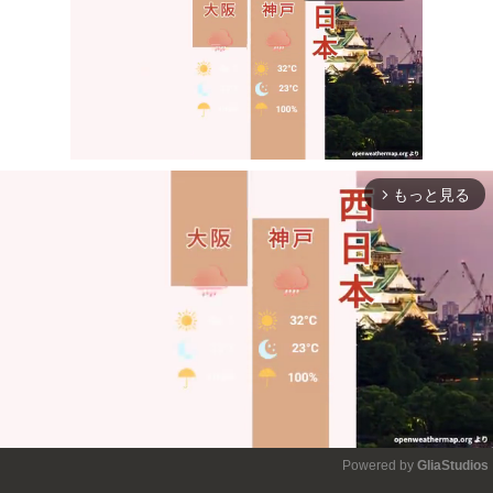
もっと見る
arrow_forward_ios
Mute
Powered by 
GliaStudios