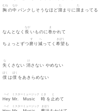
むね
なか
た
た
胸
中
溜
溜
の
パンクしそうなほど
まりに
まってる
なが
ま
長
巻
なんとなく
いものに
かれて
す
へ
きぼう
磨
減
希望
ちょっとずつ
り
ってく
も
な
け
失
消
くさない
さない やめない
ぼく
ぼく
僕
僕
は
をあきらめない
ヘイ
ミスター
ミュージック
とき
と
Hey
Mr.
Music
時
止
を
めて
ヘイ
ミスター
ミュージック
まほう
Hey
Mr.
Music
魔法