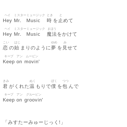
ヘイ
ミスター
ミュージック
とき
と
Hey
Mr.
Music
時
止
を
めて
ヘイ
ミスター
ミュージック
まほう
Hey
Mr.
Music
魔法
をかけて
こい
はじ
ゆめ
み
恋
始
夢
見
の
まりのように
を
せて
キープ
アン
ムービン
Keep
on
movin'
きみ
ぬく
ぼく
つつ
君
温
僕
包
がくれた
もりで
を
んで
キープ
アン
グルービン
Keep
on
groovin'
「みすたーみゅーじっく!」