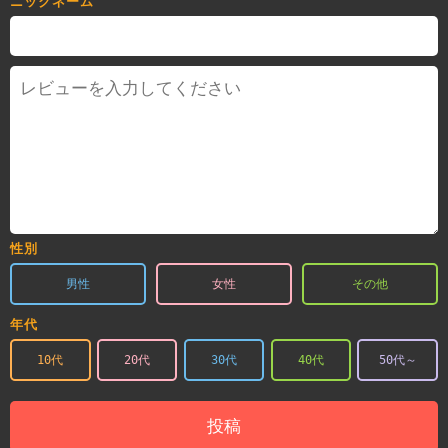
ニックネーム
性別
男性
女性
その他
年代
10代
20代
30代
40代
50代～
投稿