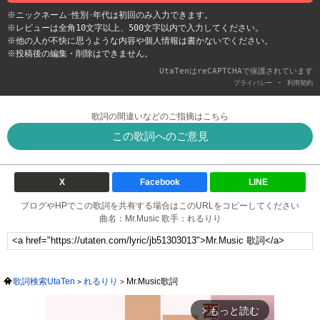
※ニックネーム･性別･年代は初回のみ入力できます。
※レビューは全角10文字以上、500文字以内で入力してください。
※他の人が不快に思うような内容や個人情報は書かないでください。
※投稿後の編集・削除はできません。
UtaTenはreCAPTCHAで保護されています
-
プライバシー
利用契約
歌詞の間違いなどのご指摘はこちら
この歌詞へのご意見
X
Facebook
LINE
ブログやHPでこの歌詞を共有する場合はこのURLをコピーしてください
曲名：Mr.Music 歌手：れるりり
歌詞検索UtaTen
れるりり
Mr.Music歌詞
もっと読む
arrow_forward_ios