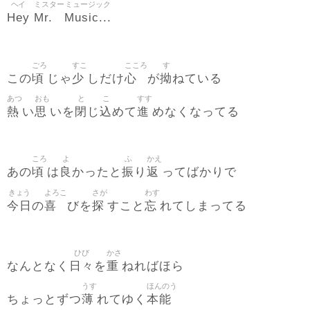
ヘイ
ミスター
ミュージック
Hey
Mr.
Music...
ごろ
すこ
こころ
す
頃
少
心
拗
この
じゃ
しだけ
が
ねている
あつ
おも
と
こ
すす
熱
思
閉
込
進
い
いを
じ
めて
めなくなってる
ころ
よ
ふ
かえ
頃
良
振
返
あの
は
かったと
り
ってばかりで
きょう
よろこ
さが
わす
今日
喜
探
忘
の
びを
すこと
れてしまってる
ひび
かさ
日々
重
なんとなく
を
ねればほら
うす
ほんのう
薄
本能
ちょっとずつ
れてゆく