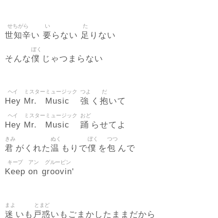
せちがら
い
た
世知辛
要
足
い
らない
りない
ぼく
僕
そんな
じゃつまらない
ヘイ
ミスター
ミュージック
つよ
だ
Hey
Mr.
Music
強
抱
く
いて
ヘイ
ミスター
ミュージック
おど
Hey
Mr.
Music
踊
らせてよ
きみ
ぬく
ぼく
つつ
君
温
僕
包
がくれた
もりで
を
んで
キープ
アン
グルービン
Keep
on
groovin'
まよ
とまど
迷
戸惑
いも
いもごまかしたままだから