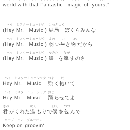
world
with
that
Fantastic
magic
of
yours."
ヘイ
ミスター
ミュージク
けっきょく
Hey
Mr.
Music
結局
(
)
ぼくらみんな
ヘイ
ミスター
ミュージク
よわ
い
もの
Hey
Mr.
Music
弱
生
物
(
)
い
き
だから
ヘイ
ミスター
ミュージク
なみだ
なが
Hey
Mr.
Music
涙
流
(
)
を
すのさ
ヘイ
ミスター
ミュージック
つよ
だ
Hey
Mr.
Music
強
抱
く
いて
ヘイ
ミスター
ミュージック
おど
Hey
Mr.
Music
踊
らせてよ
きみ
ぬく
ぼく
つつ
君
温
僕
包
がくれた
もりで
を
んで
キープ
アン
グルービン
Keep
on
groovin'