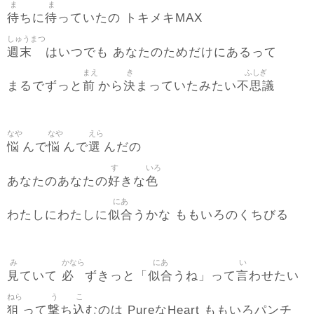
ま
ま
待
待
ちに
っていたの トキメキMAX
しゅうまつ
週末
はいつでも あなたのためだけにあるって
まえ
き
ふしぎ
前
決
不思議
まるでずっと
から
まっていたみたい
なや
なや
えら
悩
悩
選
んで
んで
んだの
す
いろ
好
色
あなたのあなたの
きな
にあ
似合
わたしにわたしに
うかな ももいろのくちびる
み
かなら
にあ
い
見
必
似合
言
ていて
ずきっと「
うね」って
わせたい
ねら
う
こ
狙
撃
込
って
ち
むのは PureなHeart ももいろパンチ