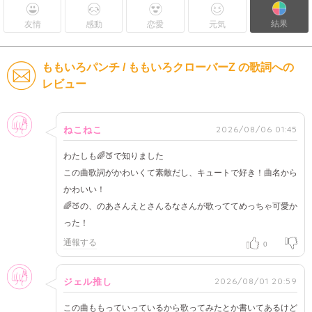
結果
友情
感動
恋愛
元気
ももいろパンチ / ももいろクローバーZ の歌詞への
レビュー
女性
2026/08/06 01:45
ねこねこ
わたしも🌈🍑で知りました
この曲歌詞がかわいくて素敵だし、キュートで好き！曲名から
かわいい！
🌈🍑の、のあさんえとさんるなさんが歌っててめっちゃ可愛か
った！
通報する
0
女性
2026/08/01 20:59
ジェル推し
この曲ももっていっているから歌ってみたとか書いてあるけど