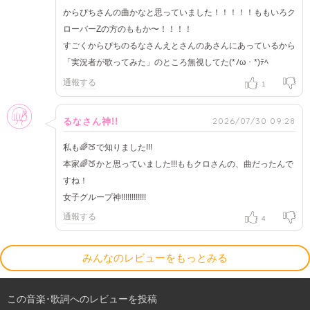
からぴちさんの曲かなと思っていました！！！！！ももいろク
ローバーZの方のももか〜！！！！
すごくからぴちのるなさんえとさんのあさんにあっているから
「実況者が歌ってみた」のところ無視してた(*ﾉω・*)ﾃﾍ
通報する
1
女性
2026/07/30 09:28
るなさん神!!
私も🌈🍑で知りました!!!
本家🌈🍑かと思っていました!!!ももクロさんの、曲だったんで
すね！
女子グループ神!!!!!!!!!!!!
通報する
4
みんなのレビューをもっとみる
この音楽･歌詞へのレビューを投稿