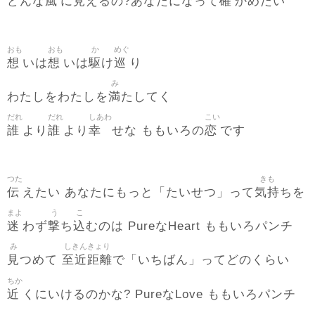
風
見
確
どんな
に
えるの?あなたになって
かめたい
おも
おも
か
めぐ
想
想
駆
巡
いは
いは
け
り
み
満
わたしをわたしを
たしてく
だれ
だれ
しあわ
こい
誰
誰
幸
恋
より
より
せな ももいろの
です
つた
きも
伝
気持
えたい あなたにもっと「たいせつ」って
ちを
まよ
う
こ
迷
撃
込
わず
ち
むのは PureなHeart ももいろパンチ
み
しきんきょり
見
至近距離
つめて
で「いちばん」ってどのくらい
ちか
近
くにいけるのかな? PureなLove ももいろパンチ