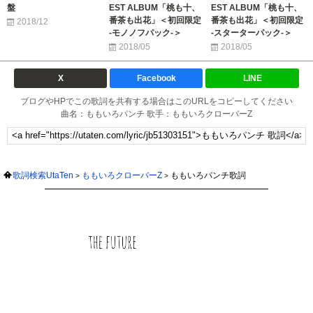
盤
EST ALBUM「桃も十、
EST ALBUM「桃も十、
番茶も出花」＜初回限定
番茶も出花」＜初回限定
2018/12
-モノノフパック-＞
-スターターパック-＞
2018/05
2018/05
X
Facebook
LINE
ブログやHPでこの歌詞を共有する場合はこのURLをコピーしてください
曲名：ももいろパンチ 歌手：ももいろクローバーZ
歌詞検索UtaTen
ももいろクローバーZ
ももいろパンチ歌詞