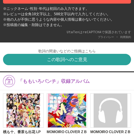
※ニックネーム･性別･年代は初回のみ入力できます。
※レビューは全角10文字以上、500文字以内で入力してください。
※他の人が不快に思うような内容や個人情報は書かないでください。
※投稿後の編集・削除はできません。
UtaTenはreCAPTCHAで保護されています
-
プライバシー
利用契約
歌詞の間違いなどのご指摘はこちら
この歌詞へのご意見
「ももいろパンチ」収録アルバム
桃も十、番茶も出花 LP
MOMOIRO CLOVER Z B
MOMOIRO CLOVER Z B