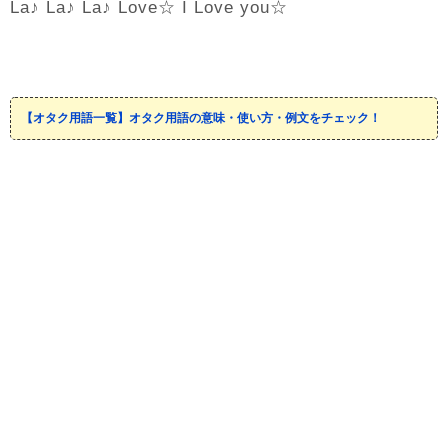
La♪ La♪ La♪ Love☆ I Love you☆
【オタク用語一覧】オタク用語の意味・使い方・例文をチェック！