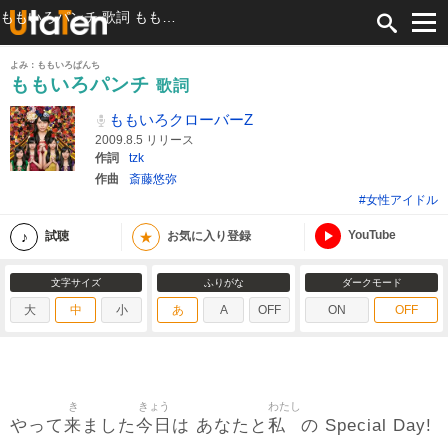
ももいろパンチ 歌詞 ももいろクローバーZ ふりがな付
よみ：ももいろぱんち
ももいろパンチ
歌詞
ももいろクローバーZ
2009.8.5 リリース
作詞
tzk
作曲
斎藤悠弥
#女性アイドル
YouTube
★
試聴
お気に入り登録
文字サイズ
ふりがな
ダークモード
大
中
小
あ
A
OFF
ON
OFF
き
きょう
わたし
来
今日
私
やって
ました
は あなたと
の Special Day!