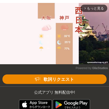
もっと見る
arrow_forward_ios
Powered by 
GliaStudios
Mute
歌詞リクエスト
公式アプリ 無料配信中!