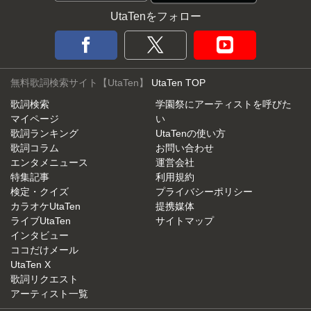
UtaTenをフォロー
無料歌詞検索サイト【UtaTen】
UtaTen TOP
歌詞検索
学園祭にアーティストを呼びた
マイページ
い
歌詞ランキング
UtaTenの使い方
歌詞コラム
お問い合わせ
エンタメニュース
運営会社
特集記事
利用規約
検定・クイズ
プライバシーポリシー
カラオケUtaTen
提携媒体
ライブUtaTen
サイトマップ
インタビュー
ココだけメール
UtaTen X
歌詞リクエスト
アーティスト一覧