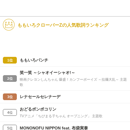
ももいろクローバーZの人気歌詞ランキング
ももいろパンチ
1位
笑一笑 ～シャオイーシャオ!～
2位
映画クレヨンしんちゃん 爆盛！カンフーボーイズ ～拉麺大乱～ 主題
歌
レナセールセレナーデ
3位
おどるポンポコリン
4位
TVアニメ「ちびまる子ちゃん オープニング」 主題歌
MONONOFU NIPPON feat. 布袋寅泰
5位