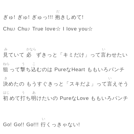
だ
抱
ぎゅ! ぎゅ! ぎゅっ!!!
きしめて!
Chu♪ Chu♪ True love☆ I love you☆
み
かなら
い
見
必
言
ていて
ずきっと「キミだけ」って
わせたい
ねら
う
こ
狙
撃
込
って
ち
むのは PureなHeart ももいろパンチ
き
い
決
言
めたの もうすぐきっと「スキだよ」って
えそう
はじ
う
あ
初
打
明
めて
ち
けたいの PureなLove ももいろパンチ
い
行
Go! Go!! Go!!!
くっきゃない!