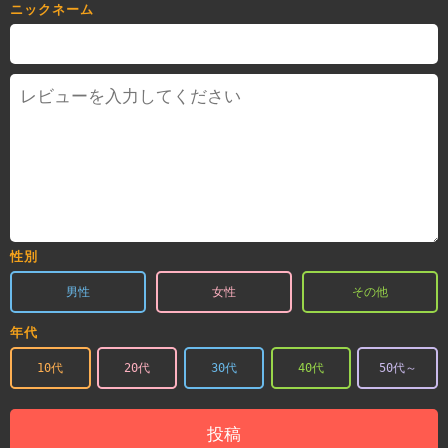
ニックネーム
性別
男性
女性
その他
年代
10代
20代
30代
40代
50代～
投稿