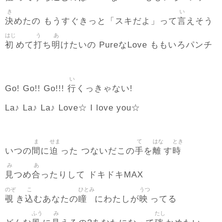
き
い
決
言
めたの もうすぐきっと「スキだよ」って
えそう
はじ
う
あ
初
打
明
めて
ち
けたいの PureなLove ももいろパンチ
い
行
Go! Go!! Go!!!
くっきゃない!
La♪ La♪ La♪ Love☆ I love you☆
ま
せま
て
はな
とき
間
迫
手
離
時
いつの
に
った つないだこの
を
す
み
あ
見
合
つめ
ったりして ドキドキMAX
のぞ
こ
ひとみ
うつ
覗
込
瞳
映
き
むあなたの
にわたしが
ってる
ふう
み
たし