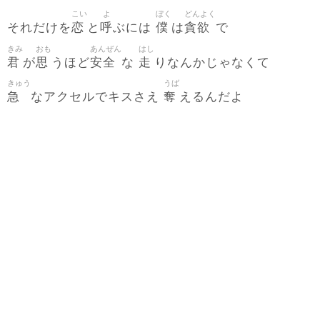
こい
よ
ぼく
どんよく
恋
呼
僕
貪欲
それだけを
と
ぶには
は
で
きみ
おも
あんぜん
はし
君
思
安全
走
が
うほど
な
りなんかじゃなくて
きゅう
うば
急
奪
なアクセルでキスさえ
えるんだよ