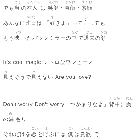
とう
ほんにん
えがお
まがお
すがお
当
本人
笑顔
真顔
素顔
でも
の
は
・
・
きのう
す
い
昨日
好
言
あんなに
は 『
きよ』って
っても
うつ
なか
かこ
かお
映
中
過去
顔
もう
ったバックミラーの
で
の
It's cool magic レトロなワンピース
み
み
見
見
えそうで
えない Are you love?
せなか
むね
背中
胸
Don't worry Don't worry「つかまりなよ」
に
ぬく
温
の
もり
こい
よ
ぼく
どんよく
恋
呼
僕
貪欲
それだけを
と
ぶには
は
で