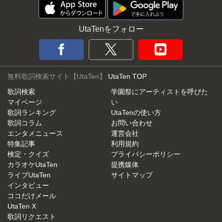
UtaTenをフォロー
無料歌詞検索サイト【UtaTen】
UtaTen TOP
歌詞検索
学園祭にアーティストを呼びた
マイページ
い
歌詞ランキング
UtaTenの使い方
歌詞コラム
お問い合わせ
エンタメニュース
運営会社
特集記事
利用規約
検定・クイズ
プライバシーポリシー
カラオケUtaTen
提携媒体
ライブUtaTen
サイトマップ
インタビュー
ココだけメール
UtaTen X
歌詞リクエスト