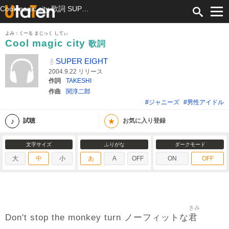
Cool magic city 歌詞 SUPER EIGHT ふりがな付
よみ：くーる まじっく してぃ
Cool magic city
歌詞
SUPER EIGHT
2004.9.22 リリース
作詞
TAKESHI
作曲
関淳二郎
#ジャニーズ
#男性アイドル
★
試聴
お気に入り登録
文字サイズ
ふりがな
ダークモード
大
中
小
あ
A
OFF
ON
OFF
きみ
君
Don't stop the monkey turn ノーフィットな