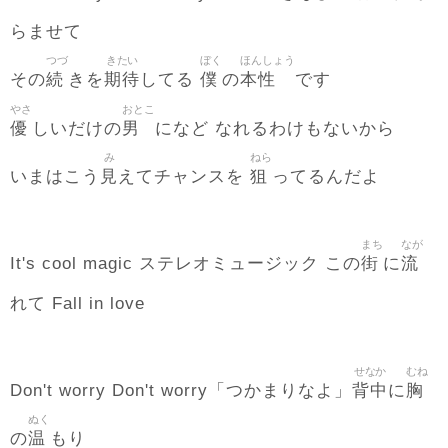
らませて
つづ
きたい
ぼく
ほんしょう
続
期待
僕
本性
その
きを
してる
の
です
やさ
おとこ
優
男
しいだけの
になど なれるわけもないから
み
ねら
見
狙
いまはこう
えてチャンスを
ってるんだよ
まち
なが
街
流
It's cool magic ステレオミュージック この
に
れて Fall in love
せなか
むね
背中
胸
Don't worry Don't worry「つかまりなよ」
に
ぬく
温
の
もり