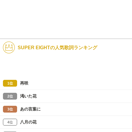
SUPER EIGHTの人気歌詞ランキング
再咲
1位
渇いた花
2位
あの言葉に
3位
八月の花
4位