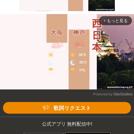
もっと見る
arrow_forward_ios
Mute
Powered by 
GliaStudios
Mute
歌詞リクエスト
公式アプリ 無料配信中!