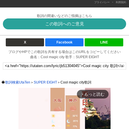
-
プライバシー
利用契約
歌詞の間違いなどのご指摘はこちら
この歌詞へのご意見
X
Facebook
LINE
ブログやHPでこの歌詞を共有する場合はこのURLをコピーしてください
曲名：Cool magic city 歌手：SUPER EIGHT
歌詞検索UtaTen
SUPER EIGHT
Cool magic city歌詞
もっと読む
arrow_forward_ios