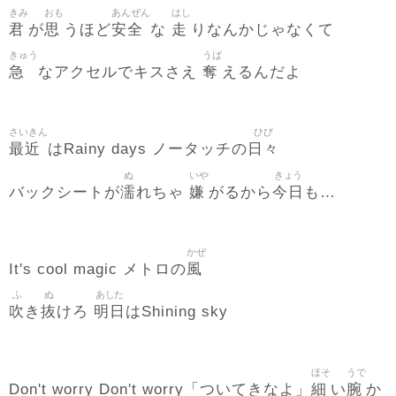
きみ
おも
あんぜん
はし
君
思
安全
走
が
うほど
な
りなんかじゃなくて
きゅう
うば
急
奪
なアクセルでキスさえ
えるんだよ
さいきん
ひび
最近
日々
はRainy days ノータッチの
ぬ
いや
きょう
濡
嫌
今日
バックシートが
れちゃ
がるから
も…
かぜ
風
It's cool magic メトロの
ふ
ぬ
あした
吹
抜
明日
き
けろ
はShining sky
ほそ
うで
細
腕
Don't worry Don't worry「ついてきなよ」
い
か