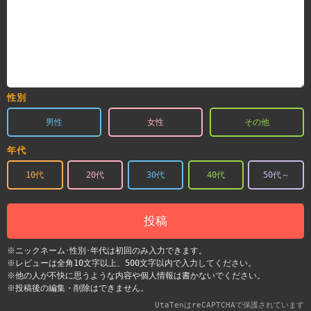
性別
男性
女性
その他
年代
10代
20代
30代
40代
50代～
投稿
※ニックネーム･性別･年代は初回のみ入力できます。
※レビューは全角10文字以上、500文字以内で入力してください。
※他の人が不快に思うような内容や個人情報は書かないでください。
※投稿後の編集・削除はできません。
UtaTenはreCAPTCHAで保護されています