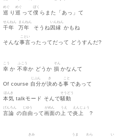
めぐ
めぐ
ぼく
巡
巡
僕
り
って
らまた「あっ」て
せんねん
まんねん
いんねん
千年
万年
因縁
そうね
かもね
ことい
事言
そんな
ったってだって どうすんだ?
こう
ふこう
そん
幸
不幸
損
か
か どうか
かなんて
じぶん
き
こと
自分
決
事
Of course
が
める
であって
ほんき
そうどう
本気
騒動
talkモード そんで
げんろん
じゆう
がめん
うえ
えんじょう
言論
自由
画面
上
炎上
の
って
の
で
?
きみ
うま
わら
い