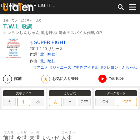
T.W.L 歌詞 SUPER EIGHT クレヨンしんちゃん 嵐を呼ぶ 黄金のスパイ大作戦 OP ふりがな付
よみ：てぃー.だぶりゅー.える
T.W.L
歌詞
クレヨンしんちゃん 嵐を呼ぶ 黄金のスパイ大作戦 OP
SUPER EIGHT
2011.4.20 リリース
作詞
北川悠仁
作曲
北川悠仁
#アニメ
#ジャニーズ
#男性アイドル
#クレヨンしんちゃん
YouTube
★
試聴
お気に入り登録
文字サイズ
ふりがな
ダークモード
大
中
小
あ
A
OFF
ON
OFF
ぜんせ
こんせ
らいせ
じんせい
前世
今世
来世
人生
いいゼ