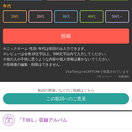
年代
10代
20代
30代
40代
50代～
投稿
※ニックネーム･性別･年代は初回のみ入力できます。
※レビューは全角10文字以上、500文字以内で入力してください。
※他の人が不快に思うような内容や個人情報は書かないでください。
※投稿後の編集・削除はできません。
UtaTenはreCAPTCHAで保護されています
-
プライバシー
利用契約
歌詞の間違いなどのご指摘はこちら
この歌詞へのご意見
「T.W.L」収録アルバム