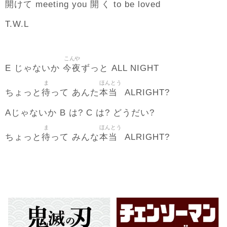
開
開
けて meeting you
く to be loved
T.W.L
こんや
今夜
E じゃないか
ずっと ALL NIGHT
ま
ほんとう
待
本当
ちょっと
って あんた
ALRIGHT?
Aじゃないか B は? C は? どうだい?
ま
ほんとう
待
本当
ちょっと
って みんな
ALRIGHT?