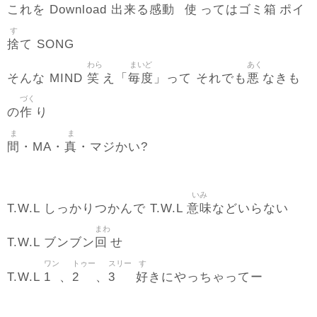
出来
感動
使
箱
これを Download
る
ってはゴミ
ポイ
す
捨
て SONG
わら
まいど
あく
笑
毎度
悪
そんな MIND
え「
」って それでも
なきも
づく
作
の
り
ま
ま
間
真
・MA・
・マジかい?
いみ
意味
T.W.L しっかりつかんで T.W.L
などいらない
まわ
回
T.W.L ブンブン
せ
ワン
トゥー
スリー
す
1
2
3
好
T.W.L
、
、
きにやっちゃってー