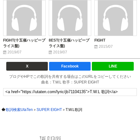
FIGHT(十五催ハッピープ
8EST(十五催ハッピープ
FIGHT
ライス盤)
ライス盤)
2015/07
2019/07
2019/07
X
Facebook
LINE
ブログやHPでこの歌詞を共有する場合はこのURLをコピーしてください
曲名：T.W.L 歌手：SUPER EIGHT
歌詞検索UtaTen
SUPER EIGHT
T.W.L歌詞