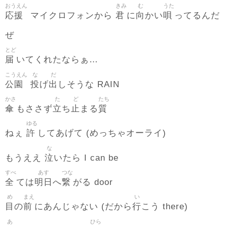
おうえん
きみ
む
うた
応援
君
向
唄
マイクロフォンから
に
かい
ってるんだ
ぜ
とど
届
いてくれたならぁ…
こうえん
な
だ
公園
投
出
げ
しそうな RAIN
かさ
た
ど
たち
傘
立
止
質
もささず
ち
まる
ゆる
許
ねぇ
してあげて (めっちゃオーライ)
な
泣
もうええ
いたら I can be
すべ
あす
つな
全
明日
繋
ては
へ
がる door
め
まえ
い
目
前
行
の
にあんじゃない (だから
こう there)
あ
ひら