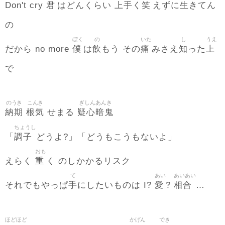
君
上手
笑
生
Don't cry
はどんくらい
く
えずに
きてん
の
ぼく
の
いた
し
うえ
僕
飲
痛
知
上
だから no more
は
もう その
みさえ
った
で
のうき
こんき
ぎしんあんき
納期
根気
疑心暗鬼
せまる
ちょうし
調子
「
どうよ?」「どうもこうもないよ」
おも
重
えらく
く のしかかるリスク
て
あい
あいあい
手
愛
相合
それでもやっぱ
にしたいものは I?
?
…
ほどほど
かげん
でき