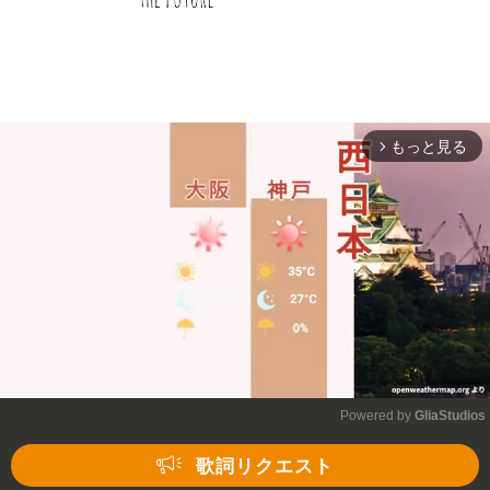
もっと見る
arrow_forward_ios
Powered by 
GliaStudios
Mute
歌詞リクエスト