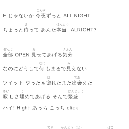
こんや
今夜
E じゃないか
ずっと ALL NIGHT
ま
ほんとう
待
本当
ちょっと
って あんた
ALRIGHT?
ぜんぶ
み
きぶん
全部
見
気分
OPEN
せてあげる
なに
み
何
見
なのにどうして
もまるで
えない
ほ
であ
惚
出会
ツイット やったぁ
れたまた
えた
さび
う
はんじょう
寂
埋
繁盛
しさ
めてあげる そんで
ハイ! High↑ あっち こっち click
でき
かんどう
つか
ばこ