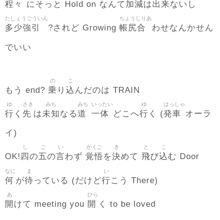
程々
加減
出来
にそっと Hold on なんて
は
ないし
たしょうごういん
ちょうじりあ
多少強引
帳尻合
?されど Growing
わせなんかせん
でいい
の
こ
乗
込
もう end?
り
んだのは TRAIN
ゆ
さき
みち
みち
いったい
ゆ
はっしゃ
行
先
未知
道
一体
行
発車
く
は
なる
どこへ
く (
オーラ
イ)
し
ご
い
かくご
き
と
こ
四
五
言
覚悟
決
飛
込
OK!
の
の
わず
を
めて
び
む Door
なに
ま
い
何
待
行
が
っている (だけど
こう There)
あ
ひら
開
開
けて meeting you
く to be loved