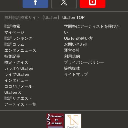
無料歌詞検索サイト【UtaTen】
UtaTen TOP
歌詞検索
学園祭にアーティストを呼びた
マイページ
い
歌詞ランキング
UtaTenの使い方
歌詞コラム
お問い合わせ
エンタメニュース
運営会社
特集記事
利用規約
検定・クイズ
プライバシーポリシー
カラオケUtaTen
提携媒体
ライブUtaTen
サイトマップ
インタビュー
ココだけメール
UtaTen X
歌詞リクエスト
アーティスト一覧