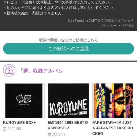
※レビューは全角10文字以上、500文字以内で入力してください。
※他の人が不快に思うような内容や個人情報は書かないでください。
※投稿後の編集・削除はできません。
UtaTenはreCAPTCHAで保護されています
-
プライバシー
利用契約
歌詞の間違いなどのご指摘はこちら
この歌詞へのご意見
「夢」収録アルバム
KUROYUME BOX+
EMI 1994-1998 BEST O
FAKE STAR〜I’M JUST
R WORST+2
A JAPANESE FAKE RO
2021/03
CKER
2009/01