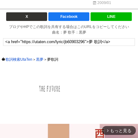
2009/01
X
Facebook
LINE
ブログやHPでこの歌詞を共有する場合はこのURLをコピーしてください
曲名：夢 歌手：黒夢
歌詞検索UtaTen
黒夢
夢歌詞
もっと見る
arrow_forward_ios