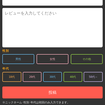
性別
男性
女性
その他
年代
10代
20代
30代
40代
50代～
投稿
※ニックネーム･性別･年代は初回のみ入力できます。