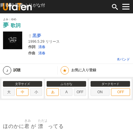
夢 歌詞 黒夢 ふりがな付
よみ：ゆめ
夢
歌詞
黒夢
1996.5.29 リリース
作詞
清春
作曲
清春
#バンド
★
試聴
お気に入り登録
文字サイズ
ふりがな
ダークモード
大
中
小
あ
A
OFF
ON
OFF
きみ
ただよ
君
漂
ほのかに
が
ってる