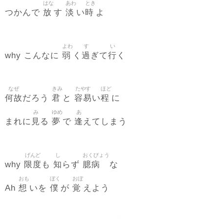
はな
あわ
とき
放
淡
時
つかんで
す
い
よ
よわ
す
い
弱
過
行
why こんなに
く
ぎて
く
なぜ
きみ
たやす
ほど
何故
君
容易
程
だろう
と
い
に
み
ゆめ
あ
見
夢
逢
まれに
る
で
えてしまう
げんど
し
おくびょう
限度
知
臆病
why
も
らず
な
おも
ぼく
おぼ
想
僕
覚
Ah
いを
が
えよう