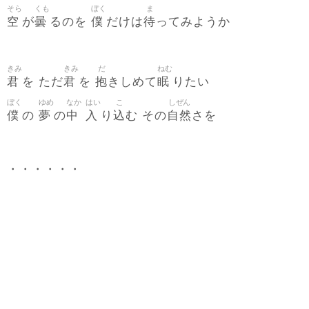
そら
くも
ぼく
ま
空
曇
僕
待
が
るのを
だけは
ってみようか
きみ
きみ
だ
ねむ
君
君
抱
眠
を ただ
を
きしめて
りたい
ぼく
ゆめ
なか
はい
こ
しぜん
僕
夢
中
入
込
自然
の
の
り
む その
さを
・・・・・・