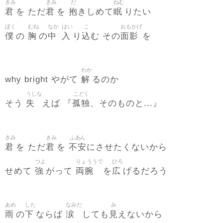
きみ
きみ
だ
ねむ
君
君
抱
眠
を ただ
を
きしめて
りたい
ぼく
むね
なか
はい
こ
おもかげ
僕
胸
中
入
込
面影
の
の
り
む その
を
わか
解
why bright やがて
るのか
うしな
こどく
失
孤独
そう
えば 『
、そのものと...』
きみ
きみ
ふあん
君
君
不安
を ただ
を
にさせたくないから
つよ
りょううで
ひろ
強
両腕
広
せめて
がって
を
げるだろう
あめ
した
なみだ
み
雨
下
涙
見
の
ならば
しても
えないから