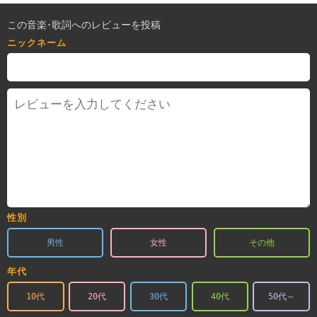
この音楽･歌詞へのレビューを投稿
ニックネーム
性別
男性
女性
その他
年代
10代
20代
30代
40代
50代～