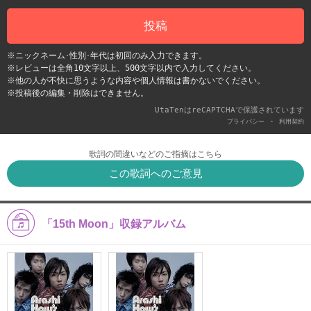
投稿
※ニックネーム･性別･年代は初回のみ入力できます。
※レビューは全角10文字以上、500文字以内で入力してください。
※他の人が不快に思うような内容や個人情報は書かないでください。
※投稿後の編集・削除はできません。
UtaTenはreCAPTCHAで保護されています
-
プライバシー
利用契約
歌詞の間違いなどのご指摘はこちら
この歌詞へのご意見
「15th Moon」収録アルバム