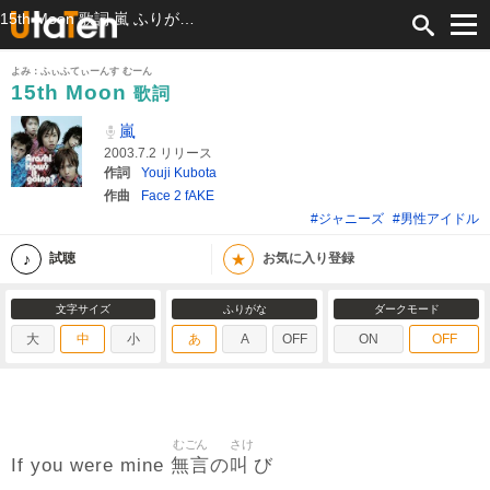
15th Moon 歌詞 嵐 ふりがな付
よみ：ふぃふてぃーんす むーん
15th Moon
歌詞
嵐
2003.7.2 リリース
作詞
Youji Kubota
作曲
Face 2 fAKE
#ジャニーズ
#男性アイドル
★
試聴
お気に入り登録
文字サイズ
ふりがな
ダークモード
大
中
小
あ
A
OFF
ON
OFF
むごん
さけ
無言
叫
If you were mine
の
び