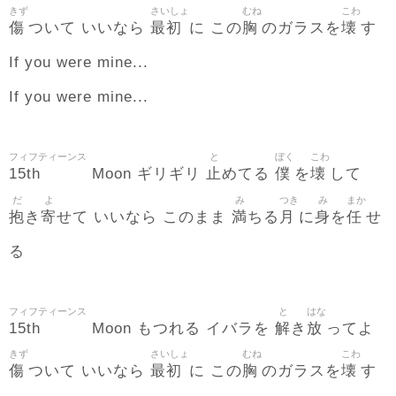
きず
さいしょ
むね
こわ
傷
最初
胸
壊
ついて いいなら
に この
のガラスを
す
If you were mine...
If you were mine...
フィフティーンス
と
ぼく
こわ
15th
止
僕
壊
Moon ギリギリ
めてる
を
して
だ
よ
み
つき
み
まか
抱
寄
満
月
身
任
き
せて いいなら このまま
ちる
に
を
せ
る
フィフティーンス
と
はな
15th
解
放
Moon もつれる イバラを
き
ってよ
きず
さいしょ
むね
こわ
傷
最初
胸
壊
ついて いいなら
に この
のガラスを
す