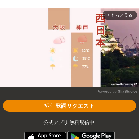
もっと見る
arrow_forward_ios
Powered by 
GliaStudios
Mute
歌詞リクエスト
公式アプリ 無料配信中!