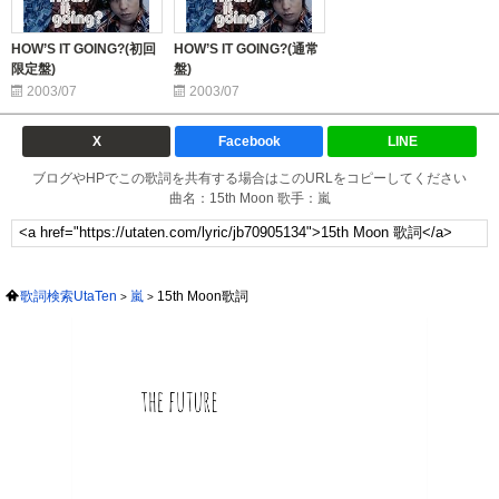
HOW’S IT GOING?(初回
HOW’S IT GOING?(通常
限定盤)
盤)
2003/07
2003/07
X
Facebook
LINE
ブログやHPでこの歌詞を共有する場合はこのURLをコピーしてください
曲名：15th Moon 歌手：嵐
歌詞検索UtaTen
嵐
15th Moon歌詞