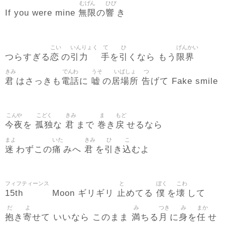
むげん
ひび
無限
響
If you were mine
の
き
こい
いんりょく
て
ひ
げんかい
恋
引力
手
引
限界
つらすぎる
の
を
くなら もう
きみ
でんわ
うそ
いばしょ
つ
君
電話
嘘
居場所
告
はさっきも
に
の
げて Fake smile
こんや
こどく
きみ
ま
もど
今夜
孤独
君
巻
戻
を
な
まで
き
せるなら
まよ
いた
きみ
ひ
こ
迷
痛
君
引
込
わずこの
みへ
を
き
むよ
フィフティーンス
と
ぼく
こわ
15th
止
僕
壊
Moon ギリギリ
めてる
を
して
だ
よ
み
つき
み
まか
抱
寄
満
月
身
任
き
せて いいなら このまま
ちる
に
を
せ