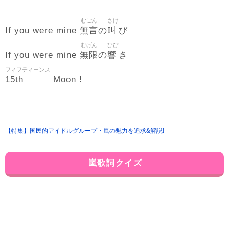
むごん
さけ
無言
叫
If you were mine
の
び
むげん
ひび
無限
響
If you were mine
の
き
フィフティーンス
15th
Moon !
【特集】国民的アイドルグループ・嵐の魅力を追求&解説!
嵐歌詞クイズ