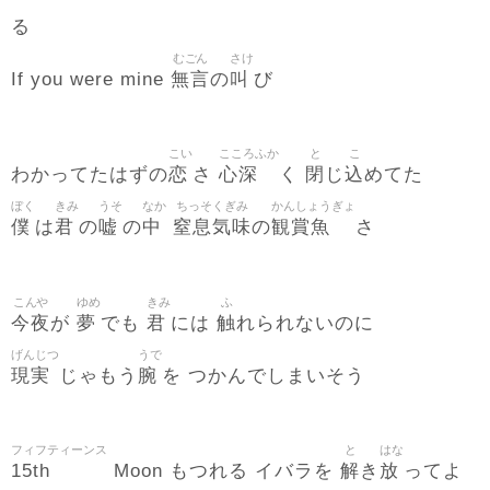
る
むごん
さけ
無言
叫
If you were mine
の
び
こい
こころふか
と
こ
恋
心深
閉
込
わかってたはずの
さ
く
じ
めてた
ぼく
きみ
うそ
なか
ちっそくぎみ
かんしょうぎょ
僕
君
嘘
中
窒息気味
観賞魚
は
の
の
の
さ
こんや
ゆめ
きみ
ふ
今夜
夢
君
触
が
でも
には
れられないのに
げんじつ
うで
現実
腕
じゃもう
を つかんでしまいそう
フィフティーンス
と
はな
15th
解
放
Moon もつれる イバラを
き
ってよ