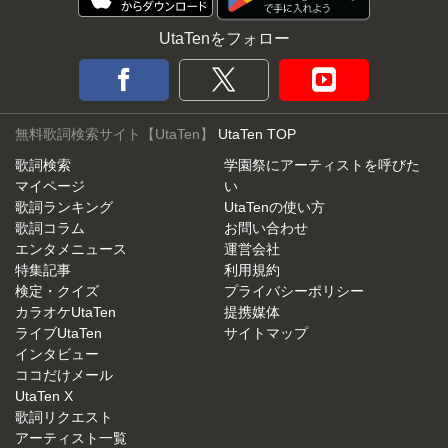
UtaTenをフォロー
無料歌詞検索サイト【UtaTen】
UtaTen TOP
歌詞検索
学園祭にアーティストを呼びた
マイページ
い
歌詞ランキング
UtaTenの使い方
歌詞コラム
お問い合わせ
エンタメニュース
運営会社
特集記事
利用規約
検定・クイズ
プライバシーポリシー
カラオケUtaTen
提携媒体
ライブUtaTen
サイトマップ
インタビュー
ココだけメール
UtaTen X
歌詞リクエスト
アーティスト一覧