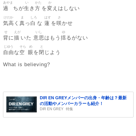
あやま
い
かた
か
過
生
方
変
ちが
き
を
えはしない
けだか
ま
しろ
はす
さ
気高
真
白
蓮
咲
く
っ
な
を
かせ
せ
えが
いし
ゆ
背
描
意思
揺
に
いた
はもう
るがない
じゆう
そら
め
と
自由
空
眼
閉
な
を
じよう
What is believing?
DIR EN GREYメンバーの出身・年齢は？最新
の活動やメンバーカラーも紹介！
DIR EN GREY
特集