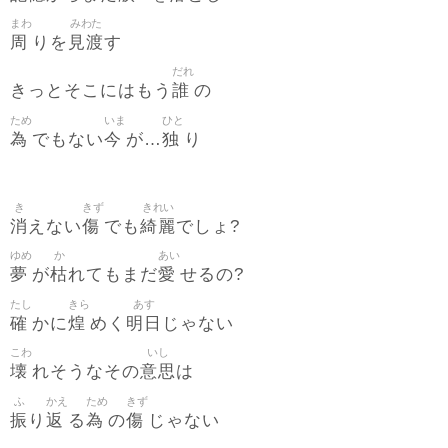
まわ
みわた
周
見渡
りを
す
だれ
誰
きっとそこにはもう
の
ため
いま
ひと
為
今
独
でもない
が…
り
き
きず
きれい
消
傷
綺麗
えない
でも
でしょ?
ゆめ
か
あい
夢
枯
愛
が
れてもまだ
せるの?
たし
きら
あす
確
煌
明日
かに
めく
じゃない
こわ
いし
壊
意思
れそうなその
は
ふ
かえ
ため
きず
振
返
為
傷
り
る
の
じゃない