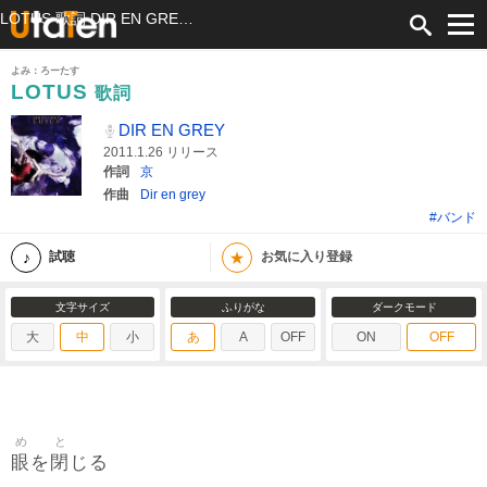
LOTUS 歌詞 DIR EN GREY ふりがな付
よみ：ろーたす
LOTUS
歌詞
DIR EN GREY
2011.1.26 リリース
作詞
京
作曲
Dir en grey
#バンド
★
試聴
お気に入り登録
文字サイズ
ふりがな
ダークモード
大
中
小
あ
A
OFF
ON
OFF
め
と
眼
閉
を
じる