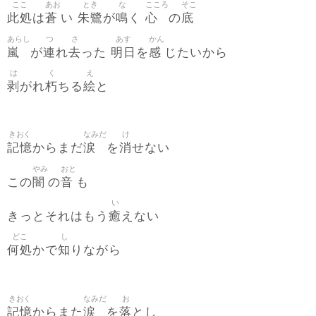
ここ
あお
とき
な
こころ
そこ
此処
蒼
朱鷺
鳴
心
底
は
い
が
く
の
あらし
つ
さ
あす
かん
嵐
連
去
明日
感
が
れ
った
を
じたいから
は
く
え
剥
朽
絵
がれ
ちる
と
きおく
なみだ
け
記憶
涙
消
からまだ
を
せない
やみ
おと
闇
音
この
の
も
い
癒
きっとそれはもう
えない
どこ
し
何処
知
かで
りながら
きおく
なみだ
お
記憶
涙
落
からまた
を
とし