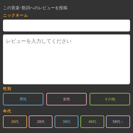
この音楽･歌詞へのレビューを投稿
ニックネーム
性別
男性
女性
その他
年代
10代
20代
30代
40代
50代～