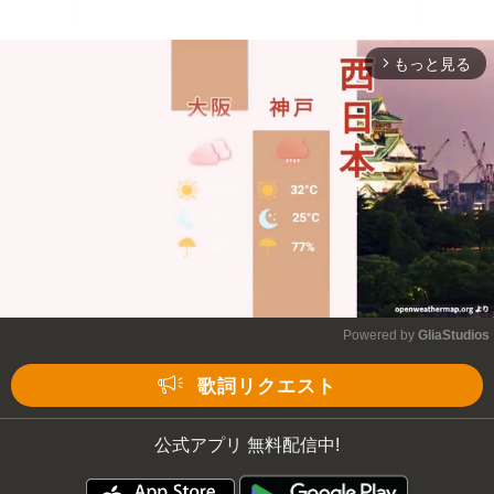
もっと見る
arrow_forward_ios
Powered by 
GliaStudios
Mute
歌詞リクエスト
公式アプリ 無料配信中!