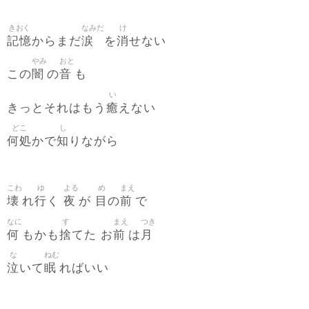
きおく
なみだ
け
記憶
涙
消
からまだ
を
せない
やみ
おと
闇
音
この
の
も
い
癒
きっとそれはもう
えない
どこ
し
何処
知
かで
りながら
こわ
ゆ
よる
め
まえ
壊
行
夜
目
前
れ
く
が
の
で
なに
す
まえ
つき
何
捨
前
月
もかも
てた お
は
な
ねむ
泣
眠
いて
ればいい