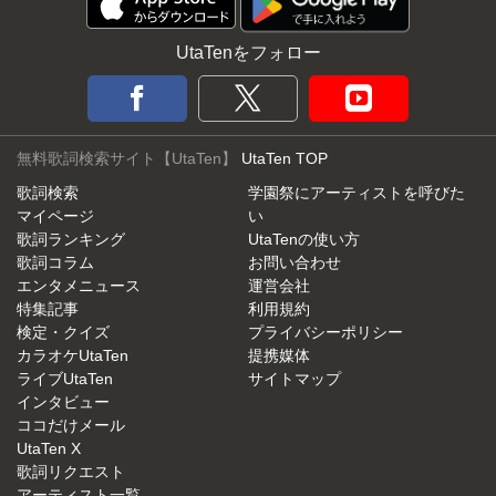
UtaTenをフォロー
無料歌詞検索サイト【UtaTen】
UtaTen TOP
歌詞検索
学園祭にアーティストを呼びた
マイページ
い
歌詞ランキング
UtaTenの使い方
歌詞コラム
お問い合わせ
エンタメニュース
運営会社
特集記事
利用規約
検定・クイズ
プライバシーポリシー
カラオケUtaTen
提携媒体
ライブUtaTen
サイトマップ
インタビュー
ココだけメール
UtaTen X
歌詞リクエスト
アーティスト一覧