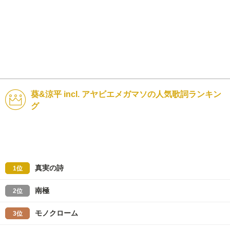
葵&涼平 incl. アヤビエメガマソの人気歌詞ランキン
グ
真実の詩
1位
南極
2位
モノクローム
3位