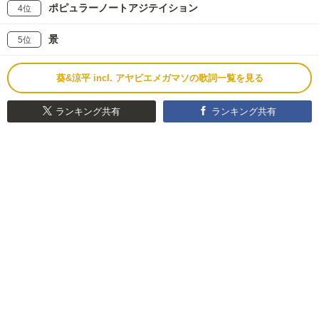
ポピュラーノートアジテイション
4位
景
5位
葵&涼平 incl. アヤビエメガマソの歌詞一覧を見る
ランキング共有
ランキング共有