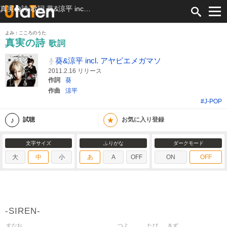
真実の詩 歌詞 葵&涼平 incl. アヤビエメガマソ ふりがな付
よみ：こころのうた
真実の詩
歌詞
葵&涼平 incl. アヤビエメガマソ
2011.2.16 リリース
作詞
葵
作曲
涼平
#J-POP
★
試聴
お気に入り登録
文字サイズ
ふりがな
ダークモード
大
中
小
あ
A
OFF
ON
OFF
-SIREN-
すなお
つよ
たび
きず