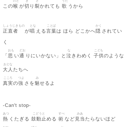
のど
き
さ
うた
喉
切
裂
歌
この
が
り
かれても
うから
しょうじきもの
とな
ことば
かく
正直者
唱
言葉
隠
が
える
は ほら どこかへ
されてい
く
おも
どお
な
こども
思
通
泣
子供
「
い
りにいかない」と
きわめく
のような
おとな
大人
たちへ
こころ
つよ
み
真実
強
魅
の
さを
せるよ
-Can't stop-
あつ
こどうと
すべ
みあ
熱
鼓動止
術
見当
くたぎる
める
など
たらないほど