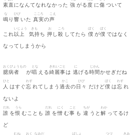
素直
強
度
傷
になんてなれなかった
がる
に
ついて
な
ひび
こころ
こえ
鳴
響
真実
声
り
いた
の
いじょう
きも
お
ころ
ぼく
ぼく
以上
気持
押
殺
僕
僕
これ
ち
し
してたら
が
ではなく
なってしまうから
おくびょうもの
とな
きれいごと
に
じかん
臆病者
唱
綺麗事
逃
時間
が
える
は
げる
かせぎだね
ひと
わす
かこ
ひび
ぼく
わす
人
忘
過去
日々
僕
忘
はすぐ
れてしまう
の
だけど
は
れ
ないよ
だれ
うら
だれ
にく
こと
ちが
わか
誰
恨
誰
憎
事
違
解
を
むことも
を
む
も
うと
ってるけ
ど
むね
おく
なみだ
ばしょ
つづ
きみ