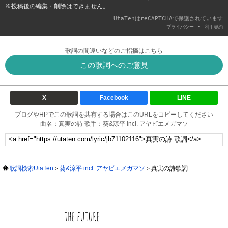
※投稿後の編集・削除はできません。
UtaTenはreCAPTCHAで保護されています
-
プライバシー
利用契約
歌詞の間違いなどのご指摘はこちら
この歌詞へのご意見
X
Facebook
LINE
ブログやHPでこの歌詞を共有する場合はこのURLをコピーしてください
曲名：真実の詩 歌手：葵&涼平 incl. アヤビエメガマソ
歌詞検索UtaTen
葵&涼平 incl. アヤビエメガマソ
真実の詩歌詞