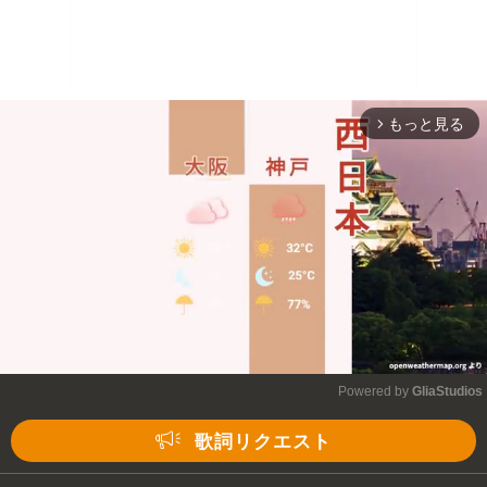
もっと見る
arrow_forward_ios
Powered by 
GliaStudios
Mute
歌詞リクエスト