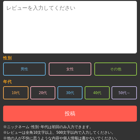
性別
男性
女性
その他
年代
10代
20代
30代
40代
50代～
投稿
※ニックネーム･性別･年代は初回のみ入力できます。
※レビューは全角10文字以上、500文字以内で入力してください。
※他の人が不快に思うような内容や個人情報は書かないでください。