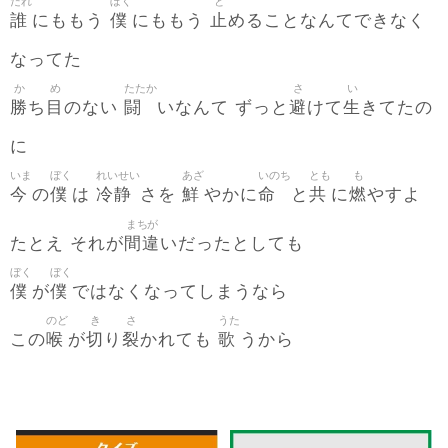
だれ
ぼく
と
誰
僕
止
にももう
にももう
めることなんてできなく
なってた
か
め
たたか
さ
い
勝
目
闘
避
生
ち
のない
いなんて ずっと
けて
きてたの
に
いま
ぼく
れいせい
あざ
いのち
とも
も
今
僕
冷静
鮮
命
共
燃
の
は
さを
やかに
と
に
やすよ
まちが
間違
たとえ それが
いだったとしても
ぼく
ぼく
僕
僕
が
ではなくなってしまうなら
のど
き
さ
うた
喉
切
裂
歌
この
が
り
かれても
うから