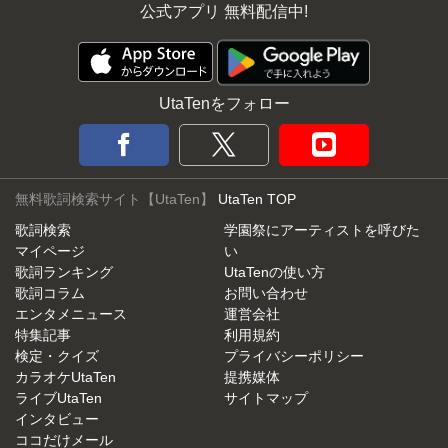
公式アプリ 無料配信中!
UtaTenをフォロー
無料歌詞検索サイト【UtaTen】
UtaTen TOP
歌詞検索
学園祭にアーティストを呼びた
マイページ
い
歌詞ランキング
UtaTenの使い方
歌詞コラム
お問い合わせ
エンタメニュース
運営会社
特集記事
利用規約
検定・クイズ
プライバシーポリシー
カラオケUtaTen
提携媒体
ライブUtaTen
サイトマップ
インタビュー
ココだけメール