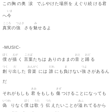
胸
奥
涙
場所
続
君
この
の
でふやけた
を えぐり
ける
いま
今
へ
こころ
つよさ
み
真実
強
魅
の
さを
せるよ
-MUSIC-
ぼく
えが
ことば
おと
おど
僕
描
言葉
音
踊
が
く
たちは ありのままの
と
る
つく
だ
おんがく
だれ
ま
つよ
創
出
音楽
誰
負
強
り
した
には
にも
けない
さがあるん
だ
きみ
きず
君
傷
それがもしも
をもしも
つけることになっても
いつわ
ぼく
うた
つた
あふ
偽
僕
歌
伝
溢
りなく
は
う
えたいことが
れてるから