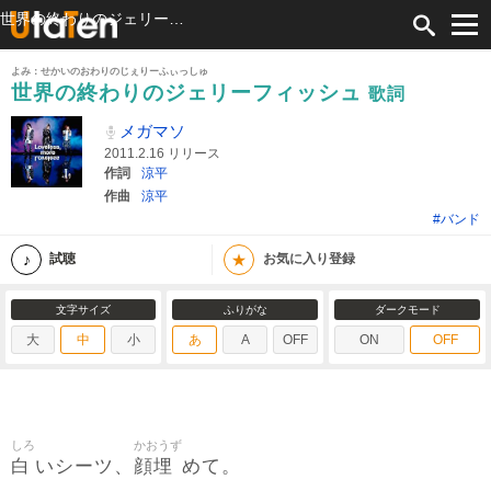
世界の終わりのジェリーフィッシュ 歌詞 メガマソ ふりがな付
よみ：せかいのおわりのじぇりーふぃっしゅ
世界の終わりのジェリーフィッシュ
歌詞
メガマソ
2011.2.16 リリース
作詞
涼平
作曲
涼平
#バンド
★
試聴
お気に入り登録
文字サイズ
ふりがな
ダークモード
大
中
小
あ
A
OFF
ON
OFF
しろ
かおうず
白
顔埋
いシーツ、
めて。