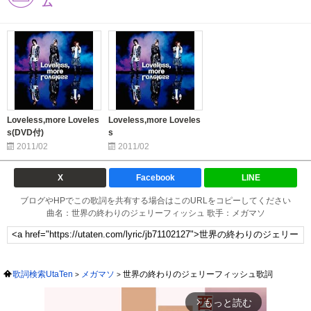
ム
Loveless,more Loveles
Loveless,more Loveles
s(DVD付)
s
2011/02
2011/02
X
Facebook
LINE
ブログやHPでこの歌詞を共有する場合はこのURLをコピーしてください
曲名：世界の終わりのジェリーフィッシュ 歌手：メガマソ
歌詞検索UtaTen
メガマソ
世界の終わりのジェリーフィッシュ歌詞
もっと読む
arrow_forward_ios