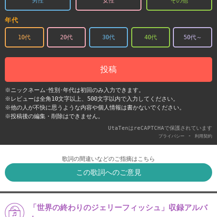
男性
女性
その他
年代
10代
20代
30代
40代
50代～
投稿
※ニックネーム･性別･年代は初回のみ入力できます。
※レビューは全角10文字以上、500文字以内で入力してください。
※他の人が不快に思うような内容や個人情報は書かないでください。
※投稿後の編集・削除はできません。
UtaTenはreCAPTCHAで保護されています
-
プライバシー
利用契約
歌詞の間違いなどのご指摘はこちら
この歌詞へのご意見
「世界の終わりのジェリーフィッシュ」収録アルバ