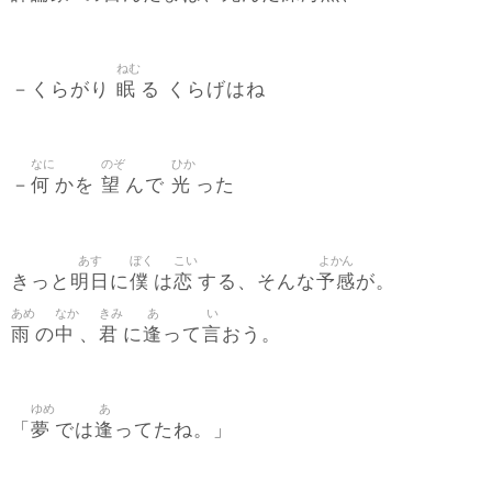
ねむ
眠
－くらがり
る くらげはね
なに
のぞ
ひか
何
望
光
－
かを
んで
った
あす
ぼく
こい
よかん
明日
僕
恋
予感
きっと
に
は
する、そんな
が。
あめ
なか
きみ
あ
い
雨
中
君
逢
言
の
、
に
って
おう。
ゆめ
あ
夢
逢
「
では
ってたね。」