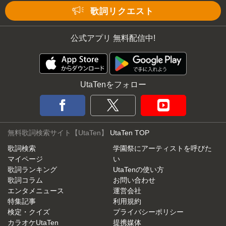
Mute
歌詞リクエスト
公式アプリ 無料配信中!
UtaTenをフォロー
無料歌詞検索サイト【UtaTen】
UtaTen TOP
歌詞検索
学園祭にアーティストを呼びた
マイページ
い
歌詞ランキング
UtaTenの使い方
歌詞コラム
お問い合わせ
エンタメニュース
運営会社
特集記事
利用規約
検定・クイズ
プライバシーポリシー
カラオケUtaTen
提携媒体