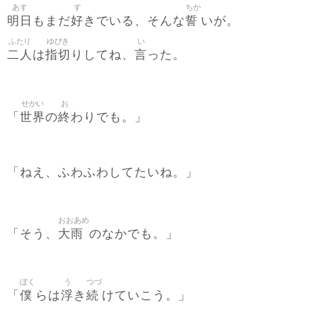
あす
す
ちか
明日
好
誓
もまだ
きでいる、そんな
いが。
ふたり
ゆびき
い
二人
指切
言
は
りしてね、
った。
せかい
お
世界
終
「
の
わりでも。」
「ねえ、ふわふわしてたいね。」
おおあめ
大雨
「そう、
のなかでも。」
ぼく
う
つづ
僕
浮
続
「
らは
き
けていこう。」