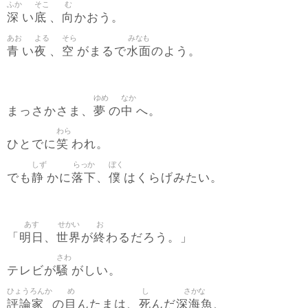
ふか
そこ
む
深
底
向
い
、
かおう。
あお
よる
そら
みなも
青
夜
空
水面
い
、
がまるで
のよう。
ゆめ
なか
夢
中
まっさかさま、
の
へ。
わら
笑
ひとでに
われ。
しず
らっか
ぼく
静
落下
僕
でも
かに
、
はくらげみたい。
あす
せかい
お
明日
世界
終
「
、
が
わるだろう。」
さわ
騒
テレビが
がしい。
ひょうろんか
め
し
さかな
評論家
目
死
深海魚
の
んたまは、
んだ
、