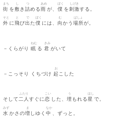
まち
し
つ
あめ
ぼく
しげき
街
敷
詰
雨
僕
刺激
を
き
める
が、
を
する。
そと
と
で
ぼく
む
ばしょ
外
飛
出
僕
向
場所
に
び
た
には、
かう
が。
ねむ
きみ
眠
君
－くらがり
る
がいて
お
起
－こっそり くちづけ
こした
ふたり
こい
う
ほし
二人
恋
埋
星
そして
すぐに
した、
もれる
で。
みず
ま
なか
水
増
中
かさの
しゆく
、ずっと。