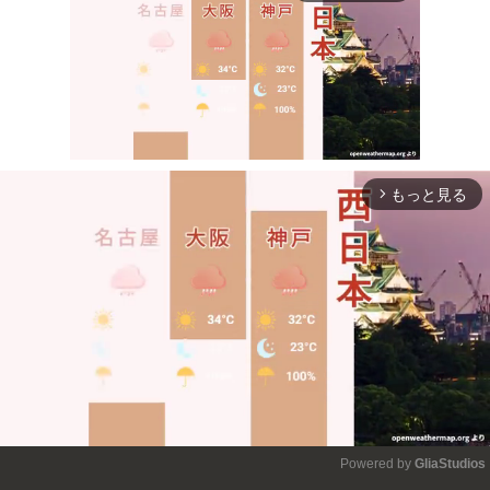
もっと見る
arrow_forward_ios
Mute
Powered by 
GliaStudios