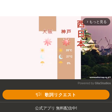
もっと見る
arrow_forward_ios
Powered by 
GliaStudios
Mute
歌詞リクエスト
公式アプリ 無料配信中!