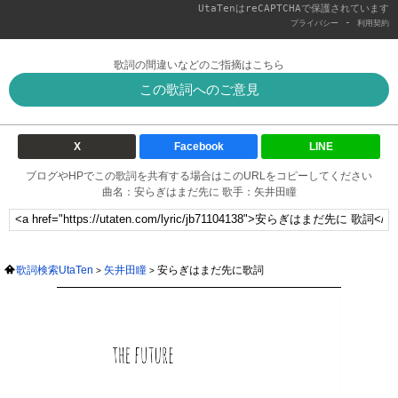
UtaTenはreCAPTCHAで保護されています
-
プライバシー
利用契約
歌詞の間違いなどのご指摘はこちら
この歌詞へのご意見
X
Facebook
LINE
ブログやHPでこの歌詞を共有する場合はこのURLをコピーしてください
曲名：安らぎはまだ先に 歌手：矢井田瞳
歌詞検索UtaTen
矢井田瞳
安らぎはまだ先に歌詞