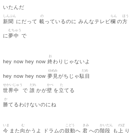
いたんだ
しんぶん
の
らん
ほう
新聞
載
欄
方
にだって
っているのに みんなテレビ
の
むちゅう
夢中
に
で
お
終
hey now hey now
わりじゃないよ
ゆめみ
だめ
夢見
駄目
hey now hey now
がちじゃ
せかいじゅう
だれ
かべ
た
世界中
誰
壁
立
で
かが
を
てる
か
勝
てるわけないのにね
いま
む
こどう
きみ
かいだん
のぼ
今
向
鼓動
君
階段
上
また
かうよ ドラムの
へ
への
も
り