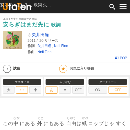
安らぎはまだ先に 歌詞 矢井田瞳 ふりがな付
よみ：やすらぎはまださきに
安らぎはまだ先に
歌詞
矢井田瞳
2011.4.20 リリース
作詞
矢井田瞳
,
Neil Finn
作曲
Neil Finn
#J-POP
★
試聴
お気に入り登録
文字サイズ
ふりがな
ダークモード
大
中
小
あ
A
OFF
ON
OFF
なか
そと
じゆう
かみ
中
外
自由
紙
この
にある
にもある
は
コップじゃ すく