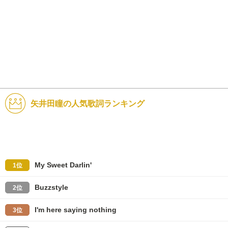
矢井田瞳の人気歌詞ランキング
My Sweet Darlin'
1位
Buzzstyle
2位
I'm here saying nothing
3位