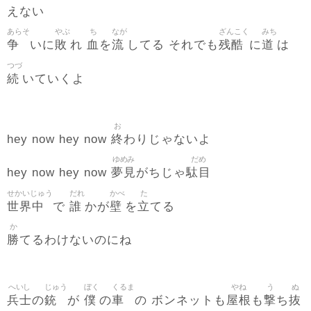
えない
あらそ
やぶ
ち
なが
ざんこく
みち
争
敗
血
流
残酷
道
いに
れ
を
してる それでも
に
は
つづ
続
いていくよ
お
終
hey now hey now
わりじゃないよ
ゆめみ
だめ
夢見
駄目
hey now hey now
がちじゃ
せかいじゅう
だれ
かべ
た
世界中
誰
壁
立
で
かが
を
てる
か
勝
てるわけないのにね
へいし
じゅう
ぼく
くるま
やね
う
ぬ
兵士
銃
僕
車
屋根
撃
抜
の
が
の
の ボンネットも
も
ち