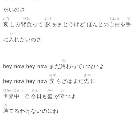
たいのさ
かな
せお
かげ
じゆう
て
哀
背負
影
自由
手
しみ
って
をまとうけど ほんとの
を
い
入
に
れたいのさ
お
終
hey now hey now まだ
わっていないよ
やす
さき
安
先
hey now hey now
らぎはまだ
に
せかいじゅう
きょう
かべ
た
世界中
今日
壁
立
で
も
が
つよ
か
勝
てるわけないのにね