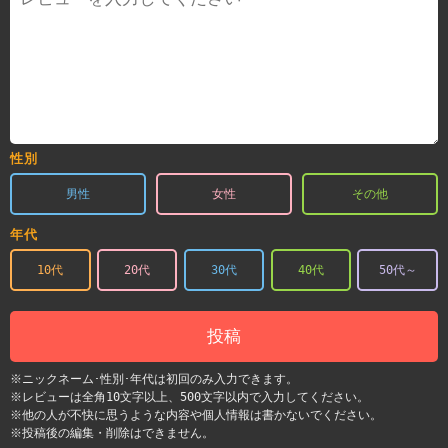
性別
男性
女性
その他
年代
10代
20代
30代
40代
50代～
投稿
※ニックネーム･性別･年代は初回のみ入力できます。
※レビューは全角10文字以上、500文字以内で入力してください。
※他の人が不快に思うような内容や個人情報は書かないでください。
※投稿後の編集・削除はできません。