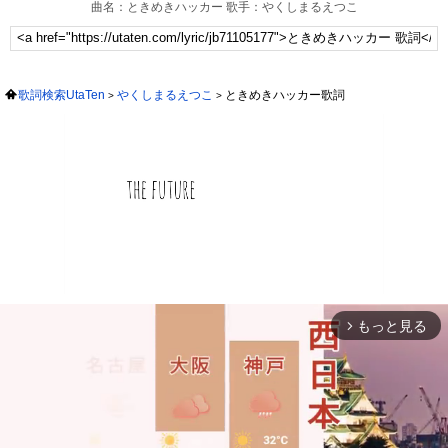
曲名：ときめきハッカー 歌手：やくしまるえつこ
歌詞検索UtaTen
やくしまるえつこ
ときめきハッカー歌詞
もっと見る
arrow_forward_ios