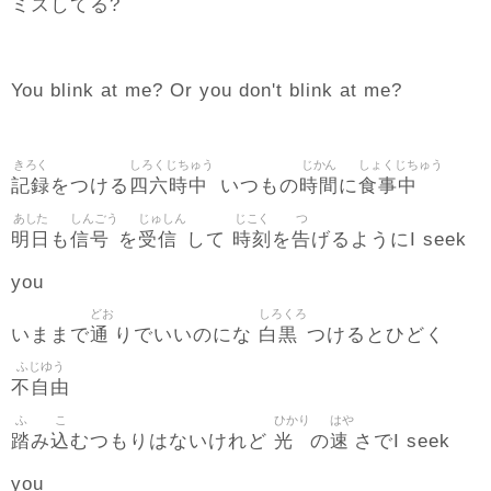
ミスしてる?
You blink at me? Or you don't blink at me?
きろく
しろくじちゅう
じかん
しょくじちゅう
記録
四六時中
時間
食事中
をつける
いつもの
に
あした
しんごう
じゅしん
じこく
つ
明日
信号
受信
時刻
告
も
を
して
を
げるようにI seek
you
どお
しろくろ
通
白黒
いままで
りでいいのにな
つけるとひどく
ふじゆう
不自由
ふ
こ
ひかり
はや
踏
込
光
速
み
むつもりはないけれど
の
さでI seek
you