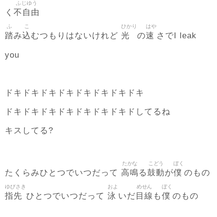
ふじゆう
不自由
く
ふ
こ
ひかり
はや
踏
込
光
速
み
むつもりはないけれど
の
さでI leak
you
ドキドキドキドキドキドキドキドキ
ドキドキドキドキドキドキドキドしてるね
キスしてる?
たかな
こどう
ぼく
高鳴
鼓動
僕
たくらみひとつでいつだって
る
が
のもの
ゆびさき
およ
めせん
ぼく
指先
泳
目線
僕
ひとつでいつだって
いだ
も
のもの