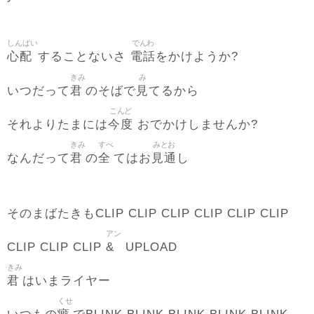
しんぱい
でんわ
心配
電話
することないさ
をかけようか?
きみ
み
君
見
いつだって
のそばで
てるから
こんど
今度
それよりたまには
おでかけしませんか?
きみ
すべ
みとお
君
全
見通
なんだって
の
てはお
し
そのまばたきもCLIP CLIP CLIP CLIP CLIP CLIP
アン
&
CLIP CLIP CLIP
UPLOAD
きみ
君
はいまライヤー
くせ