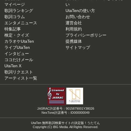
マイページ
い
歌詞ランキング
UtaTenの使い方
歌詞コラム
お問い合わせ
エンタメニュース
運営会社
特集記事
利用規約
検定・クイズ
プライバシーポリシー
カラオケUtaTen
提携媒体
ライブUtaTen
サイトマップ
インタビュー
ココだけメール
UtaTen X
歌詞リクエスト
アーティスト一覧
JASRAC許諾番号：9015879001Y38026
NexTone許諾番号：ID000000049
UtaTen 無料歌詞検索サイトの決定版！うたてん
Copyright (C) IBG Media. All Rights Reserved.