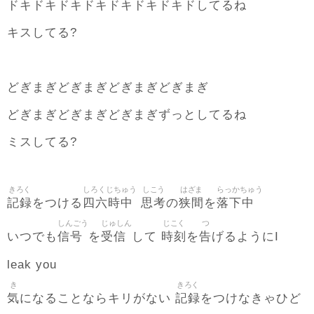
ドキドキドキドキドキドキドキドしてるね
キスしてる?
どぎまぎどぎまぎどぎまぎどぎまぎ
どぎまぎどぎまぎどぎまぎずっとしてるね
ミスしてる?
きろく
しろくじちゅう
しこう
はざま
らっかちゅう
記録
四六時中
思考
狭間
落下中
をつける
の
を
しんごう
じゅしん
じこく
つ
信号
受信
時刻
告
いつでも
を
して
を
げるようにI
leak you
き
きろく
気
記録
になることならキリがない
をつけなきゃひど