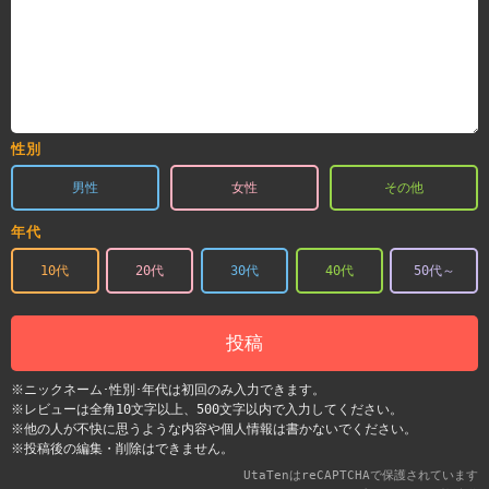
性別
男性
女性
その他
年代
10代
20代
30代
40代
50代～
投稿
※ニックネーム･性別･年代は初回のみ入力できます。
※レビューは全角10文字以上、500文字以内で入力してください。
※他の人が不快に思うような内容や個人情報は書かないでください。
※投稿後の編集・削除はできません。
UtaTenはreCAPTCHAで保護されています