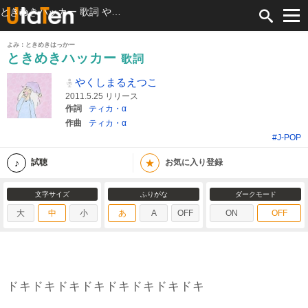
ときめきハッカー 歌詞 やくしまるえつこ ふりがな付
よみ：ときめきはっかー
ときめきハッカー
歌詞
やくしまるえつこ
2011.5.25 リリース
作詞
ティカ・α
作曲
ティカ・α
#J-POP
★
試聴
お気に入り登録
文字サイズ
ふりがな
ダークモード
大
中
小
あ
A
OFF
ON
OFF
ドキドキドキドキドキドキドキドキ