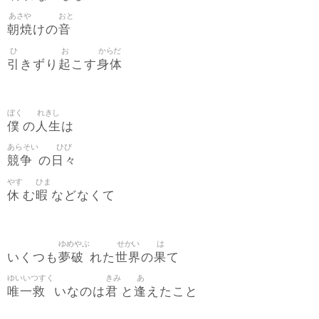
あさや
おと
朝焼
音
けの
ひ
お
からだ
引
起
身体
きずり
こす
ぼく
れきし
僕
人生
の
は
あらそい
ひび
競争
日々
の
やす
ひま
休
暇
む
などなくて
ゆめやぶ
せかい
は
夢破
世界
果
いくつも
れた
の
て
ゆいいつすく
きみ
あ
唯一救
君
逢
いなのは
と
えたこと