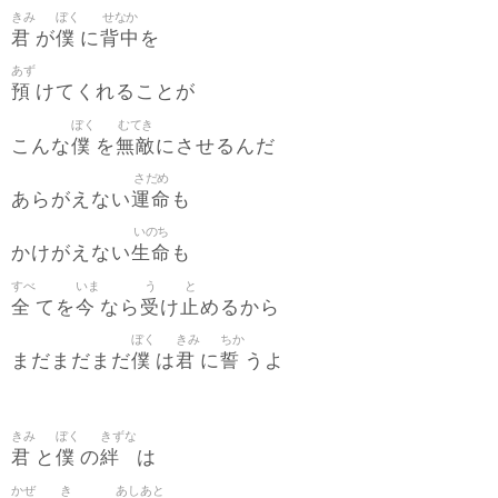
きみ
ぼく
せなか
君
僕
背中
が
に
を
あず
預
けてくれることが
ぼく
むてき
僕
無敵
こんな
を
にさせるんだ
さだめ
運命
あらがえない
も
いのち
生命
かけがえない
も
すべ
いま
う
と
全
今
受
止
てを
なら
け
めるから
ぼく
きみ
ちか
僕
君
誓
まだまだまだ
は
に
うよ
きみ
ぼく
きずな
君
僕
絆
と
の
は
かぜ
き
あしあと