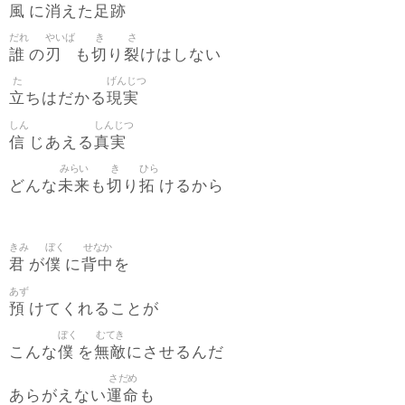
風
消
足跡
に
えた
だれ
やいば
き
さ
誰
刃
切
裂
の
も
り
けはしない
た
げんじつ
立
現実
ちはだかる
しん
しんじつ
信
真実
じあえる
みらい
き
ひら
未来
切
拓
どんな
も
り
けるから
きみ
ぼく
せなか
君
僕
背中
が
に
を
あず
預
けてくれることが
ぼく
むてき
僕
無敵
こんな
を
にさせるんだ
さだめ
運命
あらがえない
も