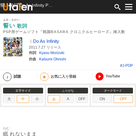
誓い 歌詞 Do As Infinity PSP用ゲームソフト「戦国BASARA クロニクルヒーローズ」挿入歌 ふりがな付
よみ：ちかい
誓い
歌詞
PSP用ゲームソフト「戦国BASARA クロニクルヒーローズ」挿入歌
Do As Infinity
2011.7.27 リリース
作詞
Kyasu Morizuki
作曲
Katsumi Ohnishi
#J-POP
YouTube
★
試聴
お気に入り登録
文字サイズ
ふりがな
ダークモード
大
中
小
あ
A
OFF
ON
OFF
ねむ
眠
れないまま