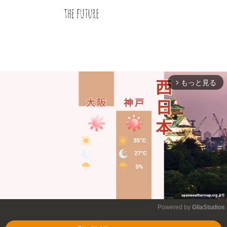
もっと見る
arrow_forward_ios
Powered by 
GliaStudios