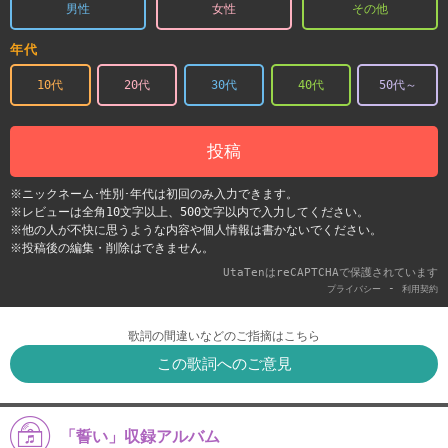
男性
女性
その他
年代
10代
20代
30代
40代
50代～
投稿
※ニックネーム･性別･年代は初回のみ入力できます。
※レビューは全角10文字以上、500文字以内で入力してください。
※他の人が不快に思うような内容や個人情報は書かないでください。
※投稿後の編集・削除はできません。
UtaTenはreCAPTCHAで保護されています
-
プライバシー
利用契約
歌詞の間違いなどのご指摘はこちら
この歌詞へのご意見
「誓い」収録アルバム