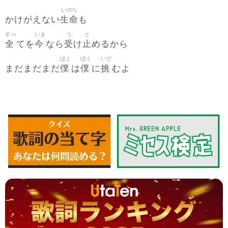
いのち
生命
かけがえない
も
すべ
いま
う
と
全
今
受
止
てを
なら
け
めるから
ぼく
ぼく
いど
僕
僕
挑
まだまだまだ
は
に
むよ