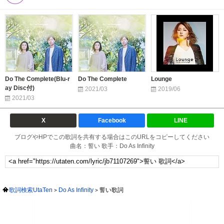
Do The Complete(Blu-r
Do The Complete
Lounge
ay Disc付)
2021/03
2019/06
2021/03
X
Facebook
LINE
ブログやHPでこの歌詞を共有する場合はこのURLをコピーしてください
曲名：誓い 歌手：Do As Infinity
歌詞検索UtaTen
Do As Infinity
誓い歌詞