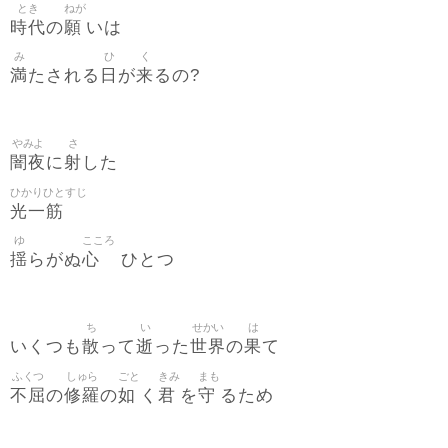
とき
ねが
時代
願
の
いは
み
ひ
く
満
日
来
たされる
が
るの?
やみよ
さ
闇夜
射
に
した
ひかりひとすじ
光一筋
ゆ
こころ
揺
心
らがぬ
ひとつ
ち
い
せかい
は
散
逝
世界
果
いくつも
って
った
の
て
ふくつ
しゅら
ごと
きみ
まも
不屈
修羅
如
君
守
の
の
く
を
るため