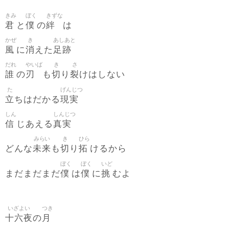
きみ
ぼく
きずな
君
僕
絆
と
の
は
かぜ
き
あしあと
風
消
足跡
に
えた
だれ
やいば
き
さ
誰
刃
切
裂
の
も
り
けはしない
た
げんじつ
立
現実
ちはだかる
しん
しんじつ
信
真実
じあえる
みらい
き
ひら
未来
切
拓
どんな
も
り
けるから
ぼく
ぼく
いど
僕
僕
挑
まだまだまだ
は
に
むよ
いざよい
つき
十六夜
月
の