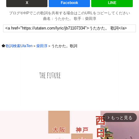
X
Facebook
LINE
ブログやHPでこの歌詞を共有する場合はこのURLをコピーしてください
曲名：うたかた。 歌手：柴田淳
歌詞検索UtaTen
柴田淳
うたかた。歌詞
もっと見る
arrow_forward_ios