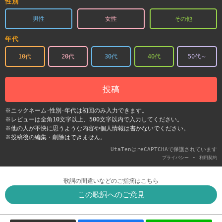
性別
男性
女性
その他
年代
10代
20代
30代
40代
50代～
投稿
※ニックネーム･性別･年代は初回のみ入力できます。
※レビューは全角10文字以上、500文字以内で入力してください。
※他の人が不快に思うような内容や個人情報は書かないでください。
※投稿後の編集・削除はできません。
UtaTenはreCAPTCHAで保護されています
-
プライバシー
利用契約
歌詞の間違いなどのご指摘はこちら
この歌詞へのご意見