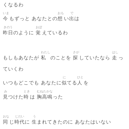
くなるわ
いま
おも
で
今
想
出
もずっと あなたとの
い
は
きのう
おぼ
昨日
覚
のように
えているわ
わたし
さが
はし
私
探
走
もしもあなたが
のことを
していたなら
っ
ていくわ
に
ひと
似
人
いつもどこでも あなたに
てる
を
み
とき
むねたかな
見
時
胸高鳴
つけた
は
った
おな
じだい
う
同
時代
生
じ
に
まれてきたのに あなたはいない