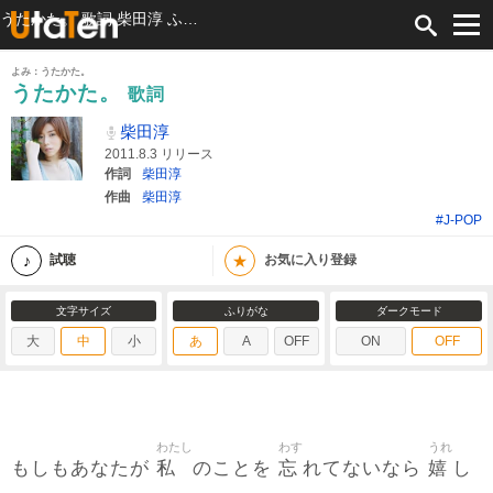
うたかた。 歌詞 柴田淳 ふりがな付
よみ：うたかた。
うたかた。
歌詞
柴田淳
2011.8.3 リリース
作詞
柴田淳
作曲
柴田淳
#J-POP
★
試聴
お気に入り登録
文字サイズ
ふりがな
ダークモード
大
中
小
あ
A
OFF
ON
OFF
わたし
わす
うれ
私
忘
嬉
もしもあなたが
のことを
れてないなら
し