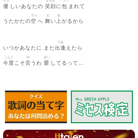
やさ
えがお
つつ
優
笑顔
包
しいあなたの
に
まれて
そら
ま
あ
空
舞
上
うたかたの
へ
い
がるから
であ
出逢
いつかあなたに また
えたら
こんど
ゆ
あい
今度
言
愛
こそ
うわ
してるって…