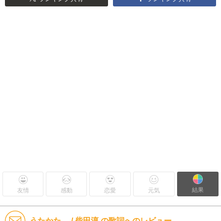
結果
友情
感動
恋愛
元気
うたかた。 / 柴田淳 の歌詞へのレビュー