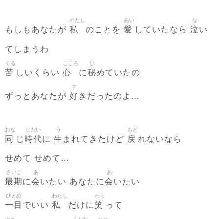
わたし
あい
な
私
愛
泣
もしもあなたが
のことを
していたなら
い
てしまうわ
くる
こころ
ひ
苦
心
秘
しいくらい
に
めていたの
す
好
ずっとあなたが
きだったのよ…
おな
じだい
う
もど
同
時代
生
戻
じ
に
まれてきたけど
れないなら
せめて せめて…
さいご
あ
あ
最期
会
会
に
いたい あなたに
いたい
ひとめ
わたし
わら
一目
私
笑
でいい
だけに
って