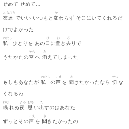
せめて せめて…
ともだち
か
友達
変
でいい いつもと
わらず そこにいてくれるだ
けでよかった
わたし
ひ
お
ざ
私
日
置
去
ひとりを あの
に
き
りで
そら
き
空
消
うたかたの
へ
えてしまった
わたし
こえ
き
せつ
私
声
聞
切
もしもあなたが
の
を
きたかったなら
な
くなるわ
ねむ
よる
おも
だ
眠
夜
思
出
れぬ
い
すのはあなた
こえ
き
声
聞
ずっとその
を
きたかったの