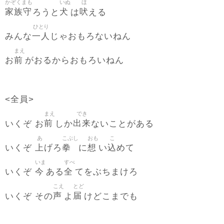
かぞくまも
いぬ
ほ
家族守
犬
吠
ろうと
は
える
ひとり
一人
みんな
じゃおもろないねん
まえ
前
お
がおるからおもろいねん
<全員>
まえ
でき
前
出来
いくぞ お
しか
ないことがある
あ
こぶし
おも
こ
上
拳
想
込
いくぞ
げろ
に
い
めて
いま
すべ
今
全
いくぞ
ある
てをぶちまけろ
こえ
とど
声
届
いくぞ その
よ
けどこまでも