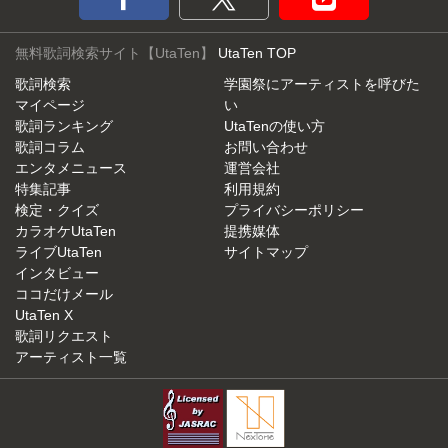
無料歌詞検索サイト【UtaTen】
UtaTen TOP
歌詞検索
学園祭にアーティストを呼びた
マイページ
い
歌詞ランキング
UtaTenの使い方
歌詞コラム
お問い合わせ
エンタメニュース
運営会社
特集記事
利用規約
検定・クイズ
プライバシーポリシー
カラオケUtaTen
提携媒体
ライブUtaTen
サイトマップ
インタビュー
ココだけメール
UtaTen X
歌詞リクエスト
アーティスト一覧