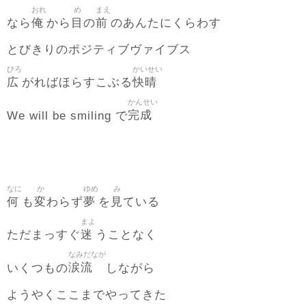
おれ
め
まえ
俺
目
前
なら
から
の
のあんたにくらわす
とびきりのポジティブヴァイブス
ひろ
かいせい
広
快晴
がればほらすこぶる
かんせい
完成
We will be smiling で
なに
か
ゆめ
み
何
変
夢
見
も
わらず
を
ている
まよ
迷
ただまっすぐ
うことなく
なみだなが
涙流
いくつもの
しながら
ようやくここまでやってきた