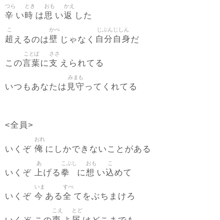
つら
とき
おも
かえ
辛
時
思
返
い
は
い
した
こ
かべ
じぶんじしん
超
壁
自分自身
えるのは
じゃなく
だ
ことば
ささ
言葉
支
この
に
えられてる
みまも
見守
いつもあなたは
ってくれてる
<全員>
おれ
俺
いくぞ
にしかできないことがある
あ
こぶし
おも
こ
上
拳
想
込
いくぞ
げる
に
い
めて
いま
すべ
今
全
いくぞ
ある
てをぶちまけろ
こえ
とど
声
届