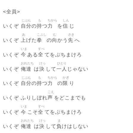
<全員>
じぶん
も
ちから
しん
自分
持
力
信
いくぞ
の
つ
を
じ
あ
こぶし
む
さき
上
拳
向
先
いくぞ
げた
の
かう
へ
いま
すべ
今
全
いくぞ
ある
てをぶちまけろ
おれたち
けっ
ひとり
俺達
決
一人
いくぞ
は
して
じゃない
じぶん
も
ちから
かぎ
自分
持
力
限
いくぞ
の
つ
の
り
こえ
声
いくぞ ふりしぼれ
をどこまでも
いま
すべ
今
全
いくぞ
こそ
てをぶちまけろ
おれたち
けっ
ま
俺達
決
負
いくぞ
は
して
けはしない