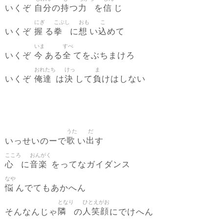
自分
持
力
信
いくぞ
の
つ
を
じ
にぎ
こぶし
おも
こ
握
拳
想
込
いくぞ
る
に
い
めて
いま
すべ
今
全
いくぞ
ある
てをぶちまけろ
おれたち
けっ
ま
俺達
決
負
いくぞ
は
して
けはしない
うた
だ
歌
出
いっせいのーで
い
す
こころ
おんがく
心
音楽
に
をってなガイダンス
なや
悩
んでてもあかへん
となり
ひとえがお
隣
人笑顔
そんなんじゃ
の
にでけへん