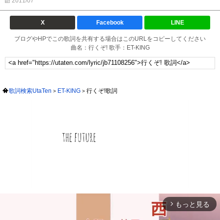
2011/07
X
Facebook
LINE
ブログやHPでこの歌詞を共有する場合はこのURLをコピーしてください
曲名：行くぞ! 歌手：ET-KING
歌詞検索UtaTen
ET-KING
行くぞ!歌詞
もっと見る
arrow_forward_ios