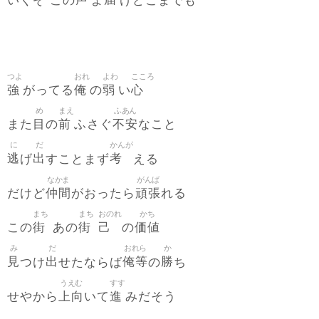
いくぞ この
よ
けどこまでも
つよ
おれ
よわ
こころ
強
俺
弱
心
がってる
の
い
め
まえ
ふあん
目
前
不安
また
の
ふさぐ
なこと
に
だ
かんが
逃
出
考
げ
すことまず
える
なかま
がんば
仲間
頑張
だけど
がおったら
れる
まち
まち
おのれ
かち
街
街
己
価値
この
あの
の
み
だ
おれら
か
見
出
俺等
勝
つけ
せたならば
の
ち
うえむ
すす
上向
進
せやから
いて
みだそう