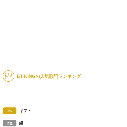
ET-KINGの人気歌詞ランキング
ギフト
1位
纒
2位