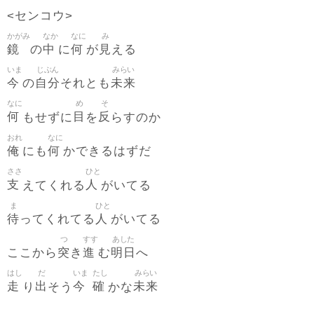
<センコウ>
かがみ
なか
なに
み
鏡
中
何
見
の
に
が
える
いま
じぶん
みらい
今
自分
未来
の
それとも
なに
め
そ
何
目
反
もせずに
を
らすのか
おれ
なに
俺
何
にも
かできるはずだ
ささ
ひと
支
人
えてくれる
がいてる
ま
ひと
待
人
ってくれてる
がいてる
つ
すす
あした
突
進
明日
ここから
き
む
へ
はし
だ
いま
たし
みらい
走
出
今
確
未来
り
そう
かな