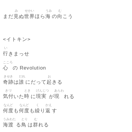
み
せかい
うみ
む
見
世界
海
向
まだ
ぬ
ほら
の
こう
<イトキン>
い
行
きまっせ
こころ
心
の Revolution
きせき
だれ
お
奇跡
誰
起
は
にだって
きる
きづ
とき
げんじつ
あらわ
気付
時
現実
現
いた
に
が
れる
なんど
なんど
く
かえ
何度
何度
繰
返
も
も
り
す
うみわた
とり
む
海渡
鳥
群
る
は
れる