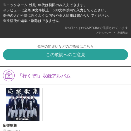
※ニックネーム･性別･年代は初回のみ入力できます。
※レビューは全角10文字以上、500文字以内で入力してください。
※他の人が不快に思うような内容や個人情報は書かないでください。
※投稿後の編集・削除はできません。
UtaTenはreCAPTCHAで保護されています
-
プライバシー
利用契約
歌詞の間違いなどのご指摘はこちら
この歌詞へのご意見
「行くぞ!」収録アルバム
応援歌集