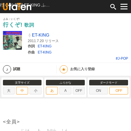
行くぞ! 歌詞 ET-KING ふりがな付
よみ：いくぞ!
行くぞ!
歌詞
ET-KING
2011.7.20 リリース
作詞
ET-KING
作曲
ET-KING
#J-POP
★
試聴
お気に入り登録
文字サイズ
ふりがな
ダークモード
大
中
小
あ
A
OFF
ON
OFF
<全員>
じぶん
も
ちから
しん