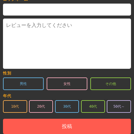
性別
男性
女性
その他
年代
10代
20代
30代
40代
50代～
投稿