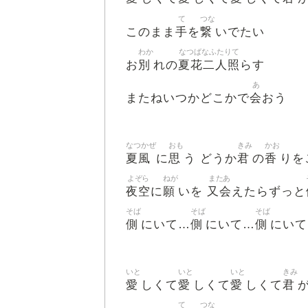
て
つな
手
繋
このまま
を
いでたい
わか
なつばなふたりて
別
夏花二人照
お
れの
らす
あ
会
またねいつかどこかで
おう
なつかぜ
おも
きみ
かお
夏風
思
君
香
に
う どうか
の
りを
よぞら
ねが
またあ
夜空
願
又会
に
いを
えたらずっと
そば
そば
そば
側
側
側
にいて…
にいて…
にいて
いと
いと
いと
きみ
愛
愛
愛
君
しくて
しくて
しくて
て
つな