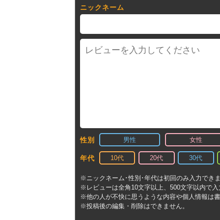
ニックネーム
男性
女性
性別
10代
20代
30代
年代
※ニックネーム･性別･年代は初回のみ入力でき
※レビューは全角10文字以上、500文字以内で
※他の人が不快に思うような内容や個人情報は
※投稿後の編集・削除はできません。