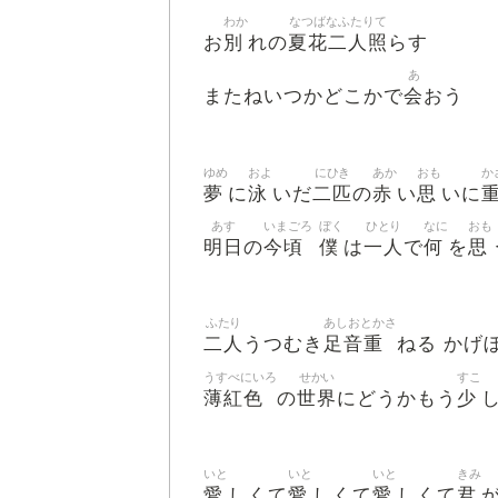
わか
なつばなふたりて
別
夏花二人照
お
れの
らす
あ
会
またねいつかどこかで
おう
ゆめ
およ
にひき
あか
おも
か
夢
泳
二匹
赤
思
に
いだ
の
い
いに
あす
いまごろ
ぼく
ひとり
なに
おも
明日
今頃
僕
一人
何
思
の
は
で
を
ふたり
あしおとかさ
二人
足音重
うつむき
ねる かげ
うすべにいろ
せかい
すこ
薄紅色
世界
少
の
にどうかもう
いと
いと
いと
きみ
愛
愛
愛
君
しくて
しくて
しくて