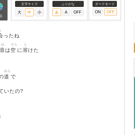
文字サイズ
ふりがな
ダークモード
果
あ
会
ったね
ね
そら
と
音
空
溶
は
に
けた
みち
道
の
で
ていたの?
が