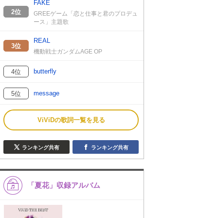
FAKE
2位
GREEゲーム「恋と仕事と君のプロデュ
ース」主題歌
REAL
3位
機動戦士ガンダムAGE OP
butterfly
4位
message
5位
ViViDの歌詞一覧を見る
ランキング共有
ランキング共有
「夏花」収録アルバム