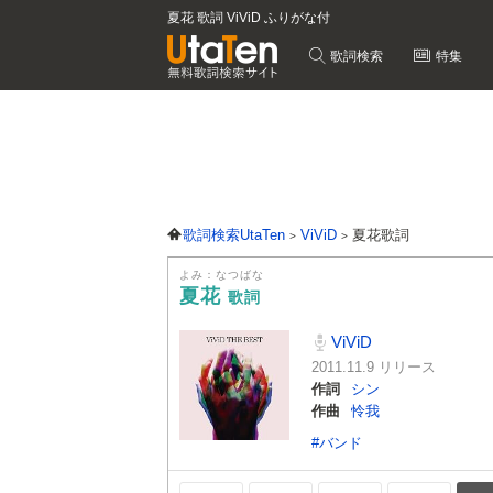
夏花 歌詞 ViViD ふりがな付
歌詞検索
特集
歌詞検索UtaTen
ViViD
夏花歌詞
よみ：なつばな
夏花
歌詞
ViViD
2011.11.9 リリース
作詞
シン
作曲
怜我
#バンド