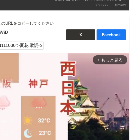
-
プライバシー
利用契約
このURLをコピーしてください
ViD
X
Facebook
もっと見る
arrow_forward_ios