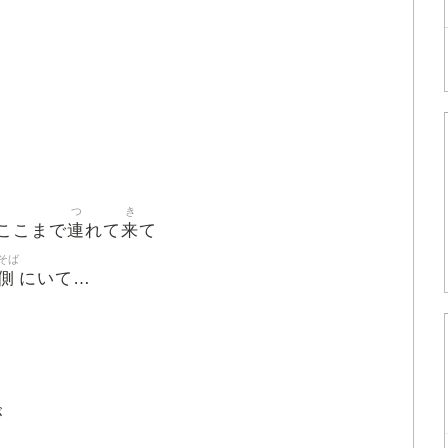
つ
き
連
来
ここまで
れて
て
そば
側
にいて…
が