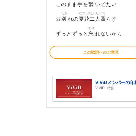
手
繋
このまま
を
いでたい
わか
なつばなふたりて
別
夏花二人照
お
れの
らす
わす
忘
ずっとずっと
れないから
この歌詞へのご意見
ViViDメンバー
ViViD
特集