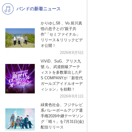
バンドの新着ニュース
K-POP
洋楽
バンド
演歌・歌謡
かりゆし58 、Vo.前川真
悟の息子との“親子共
VTuber
ジャニーズ
作”「セミファイナル」
リリース＆リリックビデ
オ公開！
2026年8月5日
ViViD、SuG、アリス九
號.ら、武道館級アーテ
ィストを多数輩出したP
S COMPANYが「新世代
ガールズアイドルオーデ
ィション」を始動！
2026年8月1日
緑黄色社会、フジテレビ
系バレーボールアジア選
手権2026中継テーマソン
グ「晴々」を7月31日(金)
配信リリース