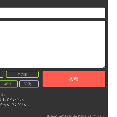
その他
投稿
40代
50代～
ます。
入力してください。
書かないでください。
UtaTenはreCAPTCHAで保護されています