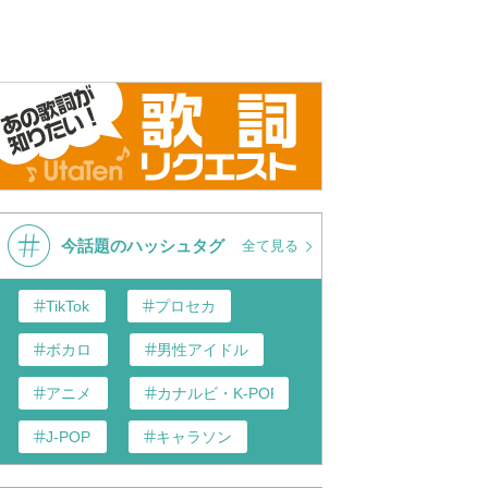
今話題のハッシュタグ
全て見る
TikTok
プロセカ
ボカロ
男性アイドル
アニメ
カナルビ・K-POP和訳
J-POP
キャラソン
歌い手
あんスタ