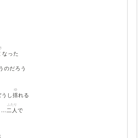
さ
重
なった
うのだろう
ゆ
揺
ぼうし
れる
ふたり
二人
し…
で
が