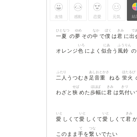
結
友情
感動
恋愛
元気
ひとなつ
ゆめ
なか
ぼく
きみ
で
一夏
夢
中
僕
君
出
の
その
で
は
に
いろ
にあ
ふうりん
色
似合
風鈴
オレンジ
によく
う
の
ふたり
あしおとかさ
ほたるび
二人
足音重
蛍火
うつむき
ねる
せば
ほはば
きみ
きづ
狭
歩幅
君
気付
わざと
めた
に
は
い
いと
いと
いと
きみ
愛
愛
愛
君
しくて
しくて
しくて
て
つな
手
繋
このまま
を
いでたい