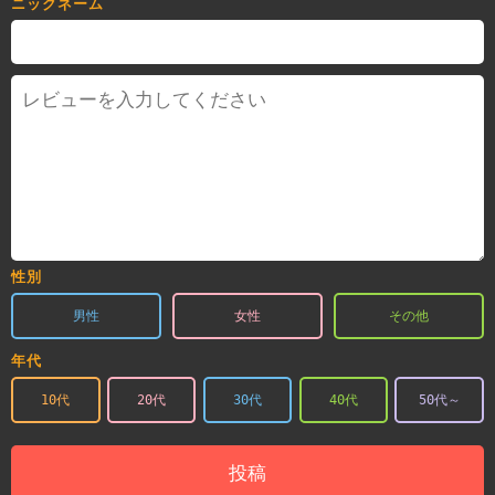
ニックネーム
性別
男性
女性
その他
年代
10代
20代
30代
40代
50代～
投稿