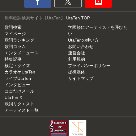
無料歌詞検索サイト【UtaTen】
UtaTen TOP
歌詞検索
学園祭にアーティストを呼びた
マイページ
い
歌詞ランキング
UtaTenの使い方
歌詞コラム
お問い合わせ
エンタメニュース
運営会社
特集記事
利用規約
検定・クイズ
プライバシーポリシー
カラオケUtaTen
提携媒体
ライブUtaTen
サイトマップ
インタビュー
ココだけメール
UtaTen X
歌詞リクエスト
アーティスト一覧