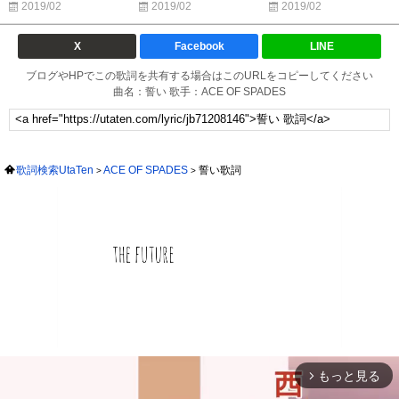
2019/02
2019/02
2019/02
X
Facebook
LINE
ブログやHPでこの歌詞を共有する場合はこのURLをコピーしてください
曲名：誓い 歌手：ACE OF SPADES
歌詞検索UtaTen
ACE OF SPADES
誓い歌詞
もっと見る
arrow_forward_ios