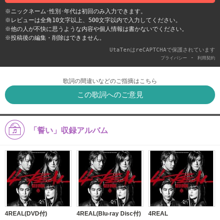
※ニックネーム･性別･年代は初回のみ入力できます。
※レビューは全角10文字以上、500文字以内で入力してください。
※他の人が不快に思うような内容や個人情報は書かないでください。
※投稿後の編集・削除はできません。
UtaTenはreCAPTCHAで保護されています
-
プライバシー
利用契約
歌詞の間違いなどのご指摘はこちら
この歌詞へのご意見
「誓い」収録アルバム
4REAL(DVD付)
4REAL(Blu-ray Disc付)
4REAL