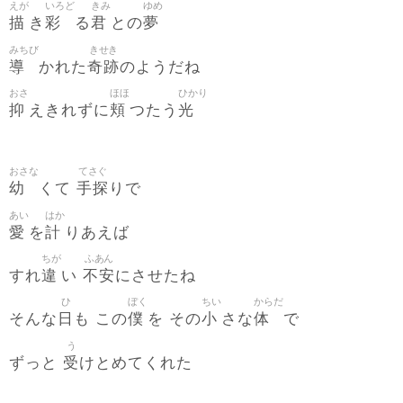
えが
いろど
きみ
ゆめ
描
彩
君
夢
き
る
との
みちび
きせき
導
奇跡
かれた
のようだね
おさ
ほほ
ひかり
抑
頬
光
えきれずに
つたう
おさな
てさぐ
幼
手探
くて
りで
あい
はか
愛
計
を
りあえば
ちが
ふあん
違
不安
すれ
い
にさせたね
ひ
ぼく
ちい
からだ
日
僕
小
体
そんな
も この
を その
さな
で
う
受
ずっと
けとめてくれた