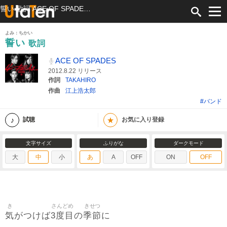
誓い 歌詞 ACE OF SPADES ふりがな付
よみ：ちかい
誓い
歌詞
ACE OF SPADES
2012.8.22 リリース
作詞
TAKAHIRO
作曲
江上浩太郎
#バンド
★
試聴
お気に入り登録
文字サイズ
ふりがな
ダークモード
大
中
小
あ
A
OFF
ON
OFF
き
さんどめ
きせつ
気
3度目
季節
がつけば
の
に