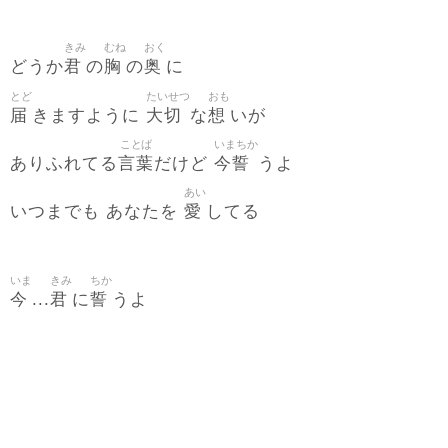
きみ
むね
おく
君
胸
奥
どうか
の
の
に
とど
たいせつ
おも
届
大切
想
きますように
な
いが
ことば
いまちか
言葉
今誓
ありふれてる
だけど
うよ
あい
愛
いつまでも あなたを
してる
いま
きみ
ちか
今
君
誓
...
に
うよ