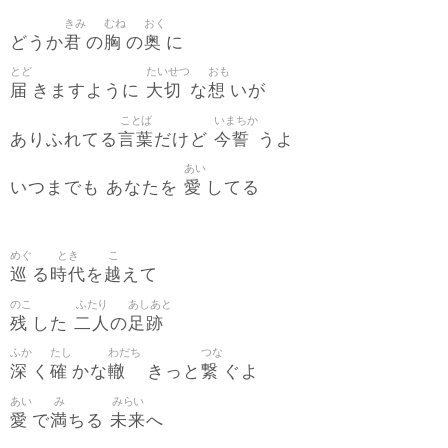
きみ
むね
おく
君
胸
奥
どうか
の
の
に
とど
たいせつ
おも
届
大切
想
きますように
な
いが
ことば
いまちか
言葉
今誓
ありふれてる
だけど
うよ
あい
愛
いつまでも あなたを
してる
めぐ
とき
こ
巡
時代
越
る
を
えて
のこ
ふたり
あしあと
残
二人
足跡
した
の
ふか
たし
わだち
つな
深
確
轍
繋
く
かな
きっと
ぐよ
あい
み
みらい
愛
満
未来
で
ちる
へ