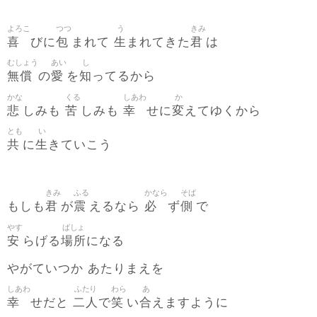
よろこ
つつ
う
きみ
喜
包
生
君
びに
まれて
まれてきた
は
むしょう
あい
し
無償
愛
知
の
を
ってるから
かな
くる
しあわ
か
悲
苦
幸
変
しみも
しみも
せに
えてゆくから
とも
い
共
生
に
きていこう
きみ
ふる
かなら
そば
君
震
必
側
もしも
が
えるなら
ず
で
やす
ばしょ
安
場所
らげる
になる
やがていつか あたりまえを
しあわ
ふたり
わら
あ
幸
二人
笑
合
せだと
で
い
えますように