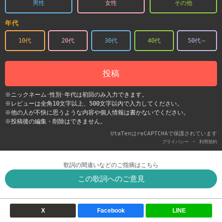
男性
女性
その他
年代
10代
20代
30代
40代
50代～
投稿
※ニックネーム･性別･年代は初回のみ入力できます。
※レビューは全角10文字以上、500文字以内で入力してください。
※他の人が不快に思うような内容や個人情報は書かないでください。
※投稿後の編集・削除はできません。
UtaTenはreCAPTCHAで保護されています
-
プライバシー
利用契約
歌詞の間違いなどのご指摘はこちら
この歌詞へのご意見
X
Facebook
LINE