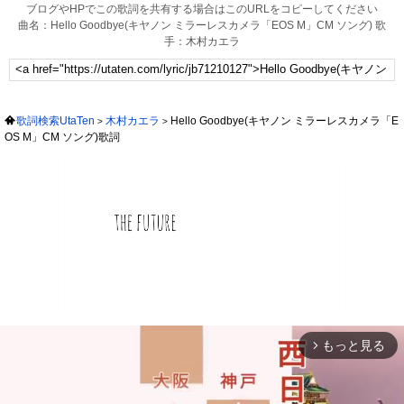
ブログやHPでこの歌詞を共有する場合はこのURLをコピーしてください
曲名：Hello Goodbye(キヤノン ミラーレスカメラ「EOS M」CM ソング) 歌
手：木村カエラ
歌詞検索UtaTen
木村カエラ
Hello Goodbye(キヤノン ミラーレスカメラ「E
OS M」CM ソング)歌詞
もっと見る
arrow_forward_ios