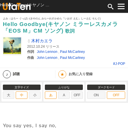
Hello Goodbye(キヤノン ミラーレスカメラ「EOS M」CM ソング) 歌詞 木村カエラ ふりがな付
よみ：はろー ぐっばい(きやのん みらーれすかめら「いおす えむ」しーえむ そんぐ)
Hello Goodbye(キヤノン ミラーレスカメラ
「EOS M」CM ソング)
歌詞
木村カエラ
2012.10.24 リリース
作詞
John Lennon
,
Paul McCartney
作曲
John Lennon
,
Paul McCartney
#J-POP
★
試聴
お気に入り登録
文字サイズ
ふりがな
ダークモード
大
中
小
あ
A
OFF
ON
OFF
You say yes, I say no,