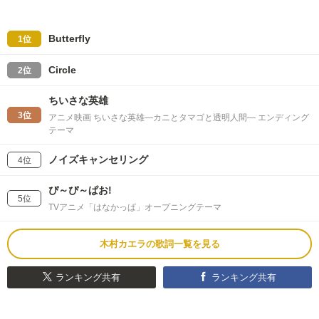
Butterfly
1位
Circle
2位
ちいさな英雄
3位
アニメ映画 ちいさな英雄―カニとタマゴと透明人間― エンディング
テーマ
ノイズキャンセリング
4位
ぴ～ぴ～ぱお!
5位
TVアニメ「はなかっぱ」オープニングテーマ
木村カエラの歌詞一覧を見る
ランキング共有
ランキング共有