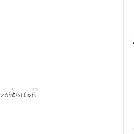
ち
まち
散
街
ラが
らばる