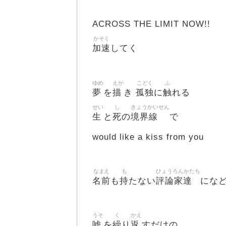
ACROSS THE LIMIT NOW!!
かそく
加速
してく
ゆめ
えが
こどく
ふ
夢
描
孤独
触
を
き
に
れる
せい
し
きょうかいせん
生
死
境界線
と
の
で
would like a kiss from you
なまえ
も
ひょうろんかたち
名前
持
評論家達
も
たない
にな
うそ
く
かえ
嘘
繰
返
を
り
すだけの