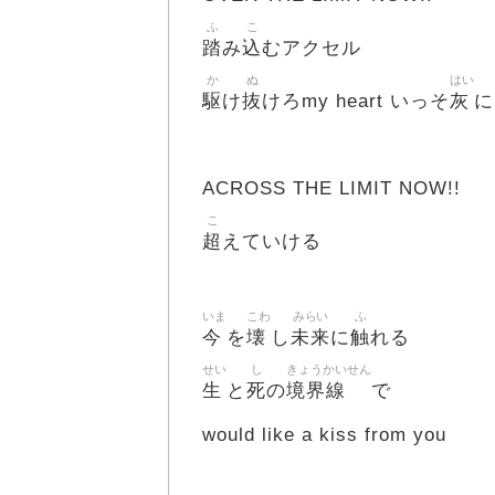
ふ
こ
踏
込
み
むアクセル
か
ぬ
はい
駆
抜
灰
け
けろmy heart いっそ
に
ACROSS THE LIMIT NOW!!
こ
超
えていける
いま
こわ
みらい
ふ
今
壊
未来
触
を
し
に
れる
せい
し
きょうかいせん
生
死
境界線
と
の
で
would like a kiss from you