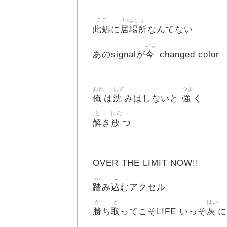
ここ
いばしょ
此処
居場所
に
なんてない
いま
今
あのsignalが
changed color
おれ
しず
つよ
俺
沈
強
は
みはしないと
く
と
はな
解
放
き
つ
OVER THE LIMIT NOW!!
ふ
こ
踏
込
み
むアクセル
か
と
はい
勝
取
灰
ち
ってこそLIFE いっそ
に