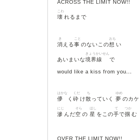
ACROSS THE LIMIT NOW!!
こわ
壊
れるまで
き
こと
おも
消
事
想
える
のないこの
い
きょうかいせん
境界線
あいまいな
で
would like a kiss from you...
はかな
くだ
ち
ゆめ
儚
砕
散
夢
く
け
っていく
のカケ
にじ
そら
ほし
て
つか
滲
空
星
手
掴
んだ
の
をこの
で
む
OVER THE LIMIT NOW!!