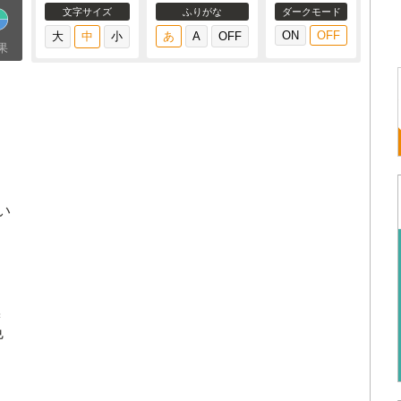
文字サイズ
ふりがな
ダークモード
果
い
き
色