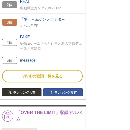
REAL
2位
機動戦士ガンダムAGE OP
「夢」～ムゲンノカナタ～
3位
レベルE ED
FAKE
4位
GREEゲーム「恋と仕事と君のプロデュ
ース」主題歌
message
5位
ViViDの歌詞一覧を見る
ランキング共有
ランキング共有
「OVER THE LIMIT」収録アルバ
ム