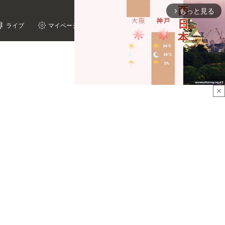
もっと見る
arrow_forward_ios
ライブ
マイページ
close
Mute