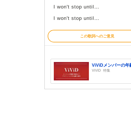
I won't stop until…
I won't stop until…
この歌詞へのご意見
ViViDメンバー
ViViD
特集