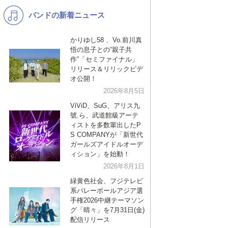
バンドの新着ニュース
K-POP
演歌・歌謡
バンド
洋楽
かりゆし58 、Vo.前川真
悟の息子との“親子共
VTuber
ディズニー
作”「セミファイナル」
リリース＆リリックビデ
オ公開！
2026年8月5日
ViViD、SuG、アリス九
號.ら、武道館級アーテ
ィストを多数輩出したP
S COMPANYが「新世代
ガールズアイドルオーデ
ィション」を始動！
2026年8月1日
緑黄色社会、フジテレビ
系バレーボールアジア選
手権2026中継テーマソン
グ「晴々」を7月31日(金)
配信リリース