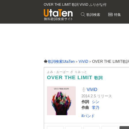
OVER THE LIMIT 歌詞 ViViD ふりがな付
歌詞検索
特集
歌詞検索UtaTen
ViViD
OVER THE LIMIT歌
よみ：おーばー ざ りみっと
OVER THE LIMIT
歌詞
ViViD
2014.2.5 リリース
作詞
シン
作曲
零乃
#バンド