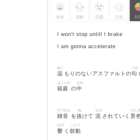
結
友情
感動
恋愛
元気
I won't stop untill I brake
I am gonna accelerate
ぬく
にお
温
匂
もりのないアスファルトの
はこにわ
なか
箱庭
中
の
ざつおん
ぬ
なが
けし
雑音
抜
流
景
を
けて
されていく
ひび
こどう
響
鼓動
く