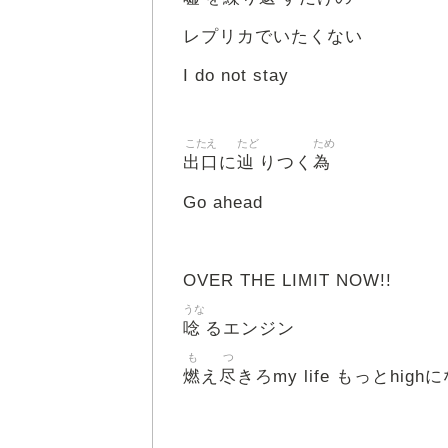
レプリカでいたくない
I do not stay
こたえ
たど
ため
出口
辿
為
に
りつく
Go ahead
OVER THE LIMIT NOW!!
うな
唸
るエンジン
も
つ
燃
尽
え
きろmy life もっとhigh