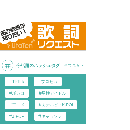
今話題のハッシュタグ
全て見る
TikTok
プロセカ
ボカロ
男性アイドル
アニメ
カナルビ・K-POP和訳
J-POP
キャラソン
あんスタ
歌い手