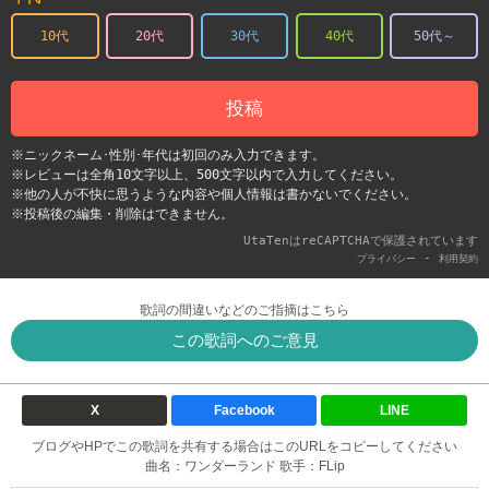
10代
20代
30代
40代
50代～
投稿
※ニックネーム･性別･年代は初回のみ入力できます。
※レビューは全角10文字以上、500文字以内で入力してください。
※他の人が不快に思うような内容や個人情報は書かないでください。
※投稿後の編集・削除はできません。
UtaTenはreCAPTCHAで保護されています
-
プライバシー
利用契約
歌詞の間違いなどのご指摘はこちら
この歌詞へのご意見
X
Facebook
LINE
ブログやHPでこの歌詞を共有する場合はこのURLをコピーしてください
曲名：ワンダーランド 歌手：FLip