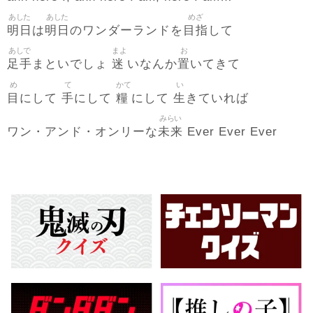
あした
あした
めざ
明日
明日
目指
は
のワンダーランドを
して
あしで
まよ
お
足手
迷
置
まといでしょ
いなんか
いてきて
め
て
かて
い
目
手
糧
生
にして
にして
にして
きていれば
みらい
未来
ワン・アンド・オンリーな
Ever Ever Ever