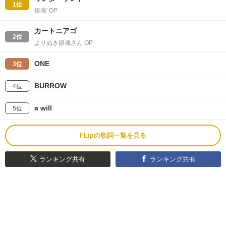
1位
銀魂' OP
カートニアゴ
2位
よりぬき銀魂さん OP
ONE
3位
BURROW
4位
a will
5位
FLipの歌詞一覧を見る
ランキング共有
ランキング共有