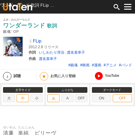
ワンダーランド 歌詞 FLip 銀魂' OP ふりがな付
よみ：わんだーらんど
ワンダーランド
歌詞
銀魂' OP
FLip
2012.2.8 リリース
作詞
いしわたり淳治
,
渡名喜幸子
作曲
渡名喜幸子
#銀魂
#映画
#漫画
#アニメ
#バンド
YouTube
★
試聴
お気に入り登録
文字サイズ
ふりがな
ダークモード
大
中
小
あ
A
OFF
ON
OFF
せいれん
たんじゅん
清廉
単純
ビリーヴ