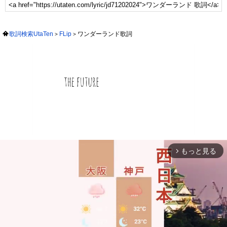
歌詞検索UtaTen
FLip
ワンダーランド歌詞
もっと見る
arrow_forward_ios