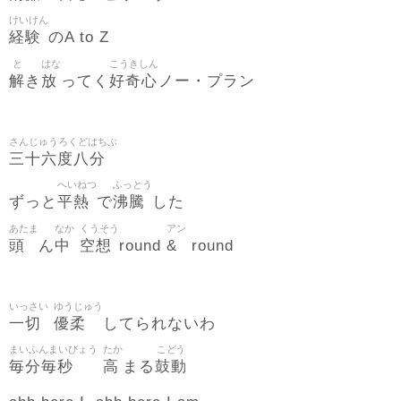
けいけん
経験
のA to Z
と
はな
こうきしん
解
放
好奇心
き
ってく
ノー・プラン
さんじゅうろくどはちぶ
三十六度八分
へいねつ
ふっとう
平熱
沸騰
ずっと
で
した
あたま
なか
くうそう
アン
頭
中
空想
&
ん
round
round
いっさい
ゆうじゅう
一切
優柔
してられないわ
まいふんまいびょう
たか
こどう
毎分毎秒
高
鼓動
まる