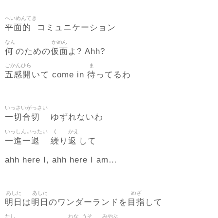
へいめんてき
平面的
コミュニケーション
なん
かめん
何
仮面
のための
よ? Ahh?
ごかんひら
ま
五感開
待
いて come in
ってるわ
いっさいがっさい
一切合切
ゆずれないわ
いっしんいったい
く
かえ
一進一退
繰
返
り
して
ahh here I, ahh here I am…
あした
あした
めざ
明日
明日
目指
は
のワンダーランドを
して
たし
わな
うそ
みやぶ