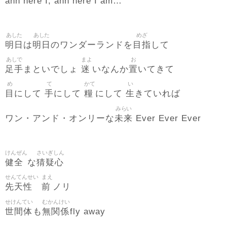
ahh here I, ahh here I am…
あした
あした
めざ
明日
明日
目指
は
のワンダーランドを
して
あしで
まよ
お
足手
迷
置
まといでしょ
いなんか
いてきて
め
て
かて
い
目
手
糧
生
にして
にして
にして
きていれば
みらい
未来
ワン・アンド・オンリーな
Ever Ever Ever
けんぜん
さいぎしん
健全
猜疑心
な
せんてんせい
まえ
先天性
前
ノリ
せけんてい
むかんけい
世間体
無関係
も
fly away