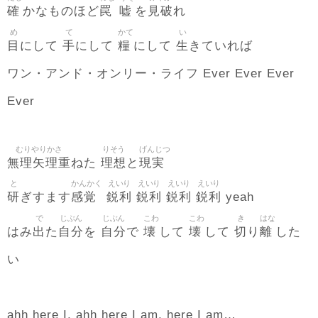
確
罠
嘘
見破
かなものほど
を
れ
め
て
かて
い
目
手
糧
生
にして
にして
にして
きていれば
ワン・アンド・オンリー・ライフ Ever Ever Ever
Ever
むりやりかさ
りそう
げんじつ
無理矢理重
理想
現実
ねた
と
と
かんかく
えいり
えいり
えいり
えいり
研
感覚
鋭利
鋭利
鋭利
鋭利
ぎすます
yeah
で
じぶん
じぶん
こわ
こわ
き
はな
出
自分
自分
壊
壊
切
離
はみ
た
を
で
して
して
り
した
い
ahh here I, ahh here I am, here I am…