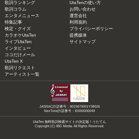
歌詞ランキング
UtaTenの使い方
歌詞コラム
お問い合わせ
エンタメニュース
運営会社
特集記事
利用規約
検定・クイズ
プライバシーポリシー
カラオケUtaTen
提携媒体
ライブUtaTen
サイトマップ
インタビュー
ココだけメール
UtaTen X
歌詞リクエスト
アーティスト一覧
JASRAC許諾番号：9015879001Y38026
NexTone許諾番号：ID000000049
UtaTen 無料歌詞検索サイトの決定版！うたてん
Copyright (C) IBG Media. All Rights Reserved.