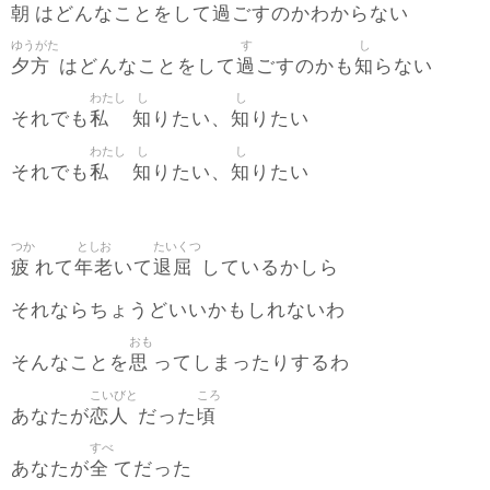
朝
過
はどんなことをして
ごすのかわからない
ゆうがた
す
し
夕方
過
知
はどんなことをして
ごすのかも
らない
わたし
し
し
私
知
知
それでも
りたい、
りたい
わたし
し
し
私
知
知
それでも
りたい、
りたい
つか
としお
たいくつ
疲
年老
退屈
れて
いて
しているかしら
それならちょうどいいかもしれないわ
おも
思
そんなことを
ってしまったりするわ
こいびと
ころ
恋人
頃
あなたが
だった
すべ
全
あなたが
てだった