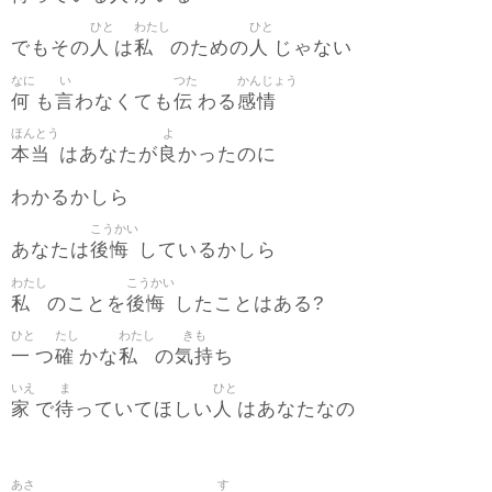
ひと
わたし
ひと
人
私
人
でもその
は
のための
じゃない
なに
い
つた
かんじょう
何
言
伝
感情
も
わなくても
わる
ほんとう
よ
本当
良
はあなたが
かったのに
わかるかしら
こうかい
後悔
あなたは
しているかしら
わたし
こうかい
私
後悔
のことを
したことはある?
ひと
たし
わたし
きも
一
確
私
気持
つ
かな
の
ち
いえ
ま
ひと
家
待
人
で
っていてほしい
はあなたなの
あさ
す