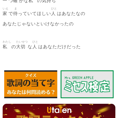
一
確
私
気持
つ
かな
の
ち
いえ
ま
ひと
家
待
人
で
っていてほしい
はあなたなの
あなたじゃないといけなかったの
わたし
たいせつ
ひと
私
大切
人
の
な
はあなただけだった