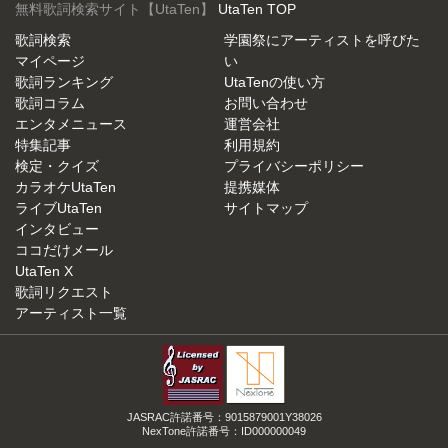
無料歌詞検索サイト【UtaTen】
UtaTen TOP
歌詞検索
学園祭にアーティストを呼びた
マイページ
い
歌詞ランキング
UtaTenの使い方
歌詞コラム
お問い合わせ
エンタメニュース
運営会社
特集記事
利用規約
検定・クイズ
プライバシーポリシー
カラオケUtaTen
提携媒体
ライブUtaTen
サイトマップ
インタビュー
ココだけメール
UtaTen X
歌詞リクエスト
アーティスト一覧
JASRAC許諾番号：9015879001Y38026
NexTone許諾番号：ID000000049