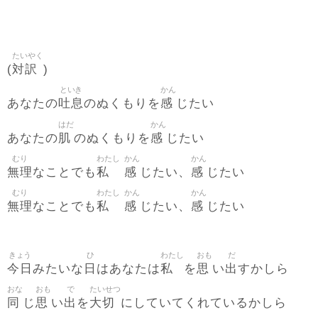
たいやく
対訳
(
)
といき
かん
吐息
感
あなたの
のぬくもりを
じたい
はだ
かん
肌
感
あなたの
のぬくもりを
じたい
むり
わたし
かん
かん
無理
私
感
感
なことでも
じたい、
じたい
むり
わたし
かん
かん
無理
私
感
感
なことでも
じたい、
じたい
きょう
ひ
わたし
おも
だ
今日
日
私
思
出
みたいな
はあなたは
を
い
すかしら
おな
おも
で
たいせつ
同
思
出
大切
じ
い
を
にしていてくれているかしら