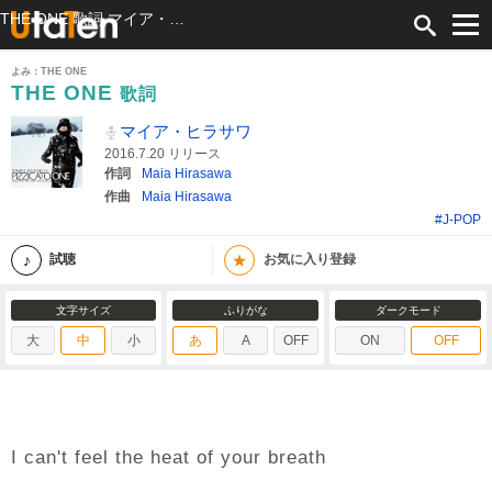
THE ONE 歌詞 マイア・ヒラサワ ふりがな付
よみ：THE ONE
THE ONE
歌詞
マイア・ヒラサワ
2016.7.20 リリース
作詞
Maia Hirasawa
作曲
Maia Hirasawa
#J-POP
★
試聴
お気に入り登録
文字サイズ
ふりがな
ダークモード
大
中
小
あ
A
OFF
ON
OFF
I can't feel the heat of your breath