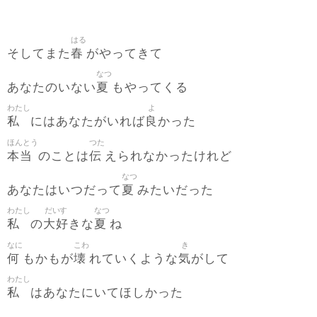
はる
春
そしてまた
がやってきて
なつ
夏
あなたのいない
もやってくる
わたし
よ
私
良
にはあなたがいれば
かった
ほんとう
つた
本当
伝
のことは
えられなかったけれど
なつ
夏
あなたはいつだって
みたいだった
わたし
だいす
なつ
私
大好
夏
の
きな
ね
なに
こわ
き
何
壊
気
もかもが
れていくような
がして
わたし
私
はあなたにいてほしかった