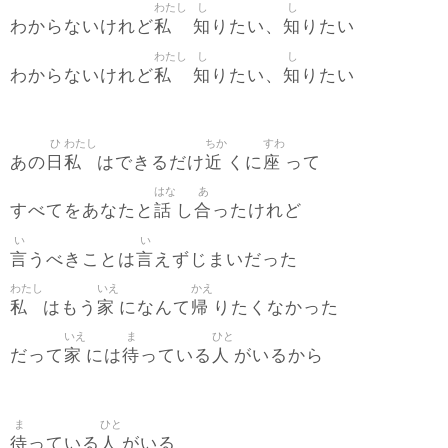
わたし
し
し
私
知
知
わからないけれど
りたい、
りたい
わたし
し
し
私
知
知
わからないけれど
りたい、
りたい
ひ
わたし
ちか
すわ
日
私
近
座
あの
はできるだけ
くに
って
はな
あ
話
合
すべてをあなたと
し
ったけれど
い
い
言
言
うべきことは
えずじまいだった
わたし
いえ
かえ
私
家
帰
はもう
になんて
りたくなかった
いえ
ま
ひと
家
待
人
だって
には
っている
がいるから
ま
ひと
待
人
っている
がいる