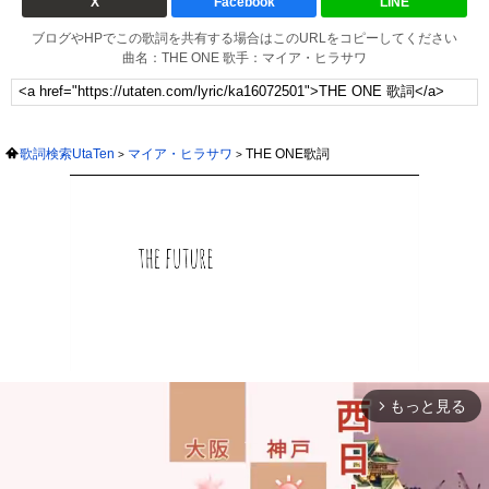
X
Facebook
LINE
ブログやHPでこの歌詞を共有する場合はこのURLをコピーしてください
曲名：THE ONE 歌手：マイア・ヒラサワ
歌詞検索UtaTen
マイア・ヒラサワ
THE ONE歌詞
もっと見る
arrow_forward_ios