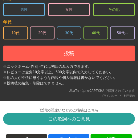
男性
女性
その他
年代
10代
20代
30代
40代
50代～
投稿
※ニックネーム･性別･年代は初回のみ入力できます。
※レビューは全角10文字以上、500文字以内で入力してください。
※他の人が不快に思うような内容や個人情報は書かないでください。
※投稿後の編集・削除はできません。
UtaTenはreCAPTCHAで保護されています
-
プライバシー
利用契約
歌詞の間違いなどのご指摘はこちら
この歌詞へのご意見