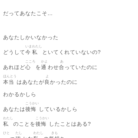
だってあなたこそ…
あなたしかいなかった
いま
わたし
今
私
どうして
といてくれていないの?
こころ
かよ
あ
心
通
合
あれほど
を
わせ
っていたのに
ほんとう
よ
本当
良
はあなたが
かったのに
わかるかしら
こうかい
後悔
あなたは
しているかしら
わたし
こうかい
私
後悔
のことを
したことはある?
ひと
たし
わたし
きも