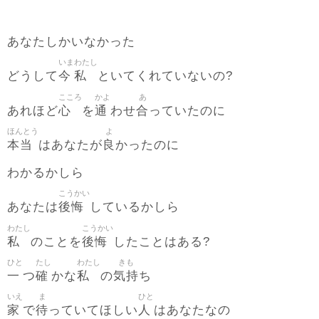
あなたしかいなかった
いま
わたし
今
私
どうして
といてくれていないの?
こころ
かよ
あ
心
通
合
あれほど
を
わせ
っていたのに
ほんとう
よ
本当
良
はあなたが
かったのに
わかるかしら
こうかい
後悔
あなたは
しているかしら
わたし
こうかい
私
後悔
のことを
したことはある?
ひと
たし
わたし
きも
一
確
私
気持
つ
かな
の
ち
いえ
ま
ひと
家
待
人
で
っていてほしい
はあなたなの