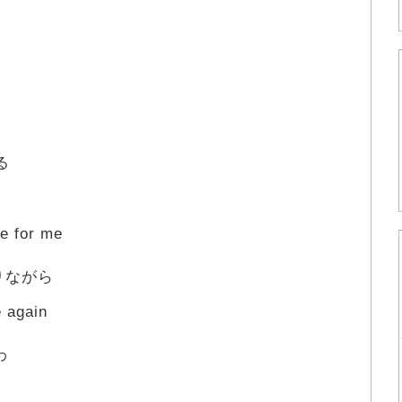
る
ve for me
りながら
 again
わ