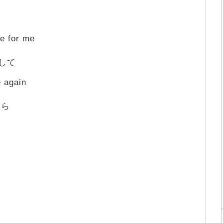
ve for me
して
 again
なら