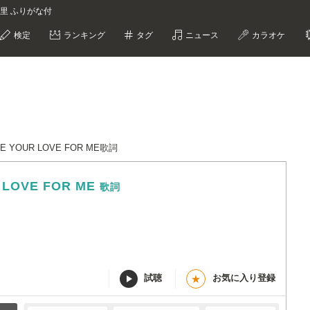
詞 杏里 ふりがな付
検定
ランキング
タグ
ニュース
カラオケ
NGE YOUR LOVE FOR ME歌詞
E
R LOVE FOR ME
歌詞
試聴
お気に入り登録
★