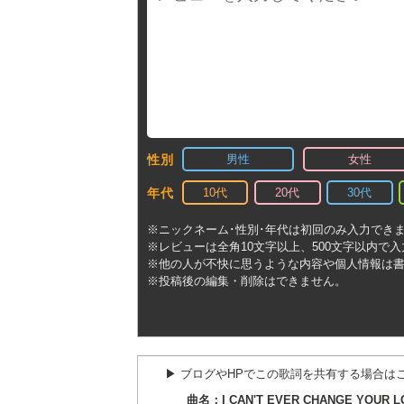
男性
女性
性別
10代
20代
30代
年代
※ニックネーム･性別･年代は初回のみ入力でき
※レビューは全角10文字以上、500文字以内で
※他の人が不快に思うような内容や個人情報は
※投稿後の編集・削除はできません。
▶︎ ブログやHPでこの歌詞を共有する場合は
曲名：I CAN'T EVER CHANGE YOUR