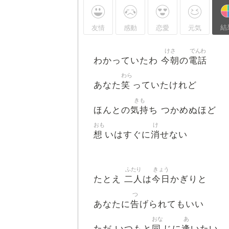
結
友情
感動
恋愛
元気
けさ
でんわ
今朝
電話
わかっていたわ
の
わら
笑
あなた
っていたけれど
きも
気持
ほんとの
ち つかめぬほど
おも
け
想
消
いはすぐに
せない
ふたり
きょう
二人
今日
たとえ
は
かぎりと
つ
告
あなたに
げられてもいい
おな
あ
同
逢
ただ いつもと
じに
いたい