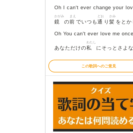
Oh I can't ever change your lo
かがみ
まえ
どお
かみ
鏡
前
通
髪
の
でいつも
り
をとか
Oh You can't ever love me once
わたし
私
あなただけの
にそっとさよ
この歌詞へのご意見