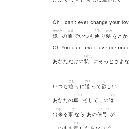
Oh I can't ever change your lo
かがみ
まえ
どお
かみ
鏡
前
通
髪
の
でいつも
り
をとか
Oh You can't ever love me once
わたし
私
あなただけの
にそっとさよ
どお
おく
ほ
通
送
欲
いつも
りに
って
しい
くるま
みち
車
道
あなたの
そしてこの
でき
こと
しんごう
出来
事
信号
る
なら あの
が
あお
青
このまま
にならないで