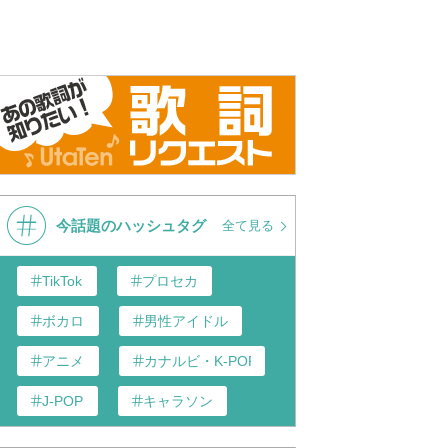
今話題のハッシュタグ
全て見る
TikTok
プロセカ
ボカロ
男性アイドル
アニメ
カナルビ・K-POP和訳
J-POP
キャラソン
あんスタ
歌い手