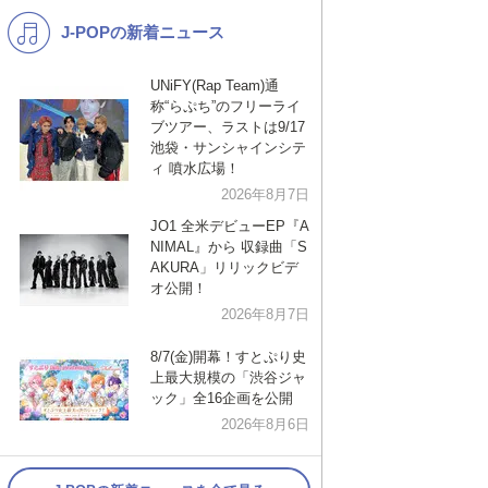
J-POPの新着ニュース
K-POP
演歌・歌謡
バンド
洋楽
UNiFY(Rap Team)通
称“らぷち”のフリーライ
VTuber
ディズニー
ブツアー、ラストは9/17
池袋・サンシャインシテ
ィ 噴水広場！
2026年8月7日
JO1 全米デビューEP『A
NIMAL』から 収録曲「S
AKURA」リリックビデ
オ公開！
2026年8月7日
8/7(金)開幕！すとぷり史
上最大規模の「渋谷ジャ
ック」全16企画を公開
2026年8月6日