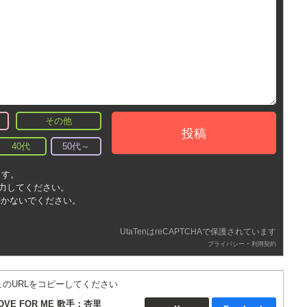
その他
投稿
40代
50代～
ます。
入力してください。
書かないでください。
UtaTenはreCAPTCHAで保護されています
-
プライバシー
利用契約
このURLをコピーしてください
 LOVE FOR ME 歌手：杏里