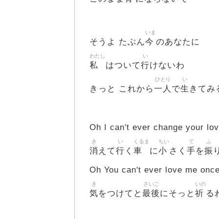
いま
今
そうよ たぶん
のあなたに
わたし
い
私
行
はついて
けないわ
ひとり
い
一人
生
きっと これから
で
きてみ
Oh I can't ever change your lo
き
い
くるま
ちい
て
ふ
消
行
車
小
手
振
えて
く
に
さく
を
Oh You can't ever love me once
き
さいご
いの
気
最後
祈
をつけてと
にそっと
る