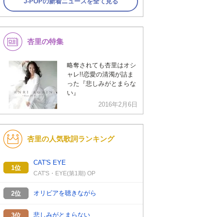
J-POPの新着ニュースを全て見る
杏里の特集
略奪されても杏里はオシ
ャレ!!恋愛の清濁が詰ま
った『悲しみがとまらな
い』
2016年2月6日
杏里の人気歌詞ランキング
CAT'S EYE
1位
CAT'S・EYE(第1期) OP
オリビアを聴きながら
2位
悲しみがとまらない
3位