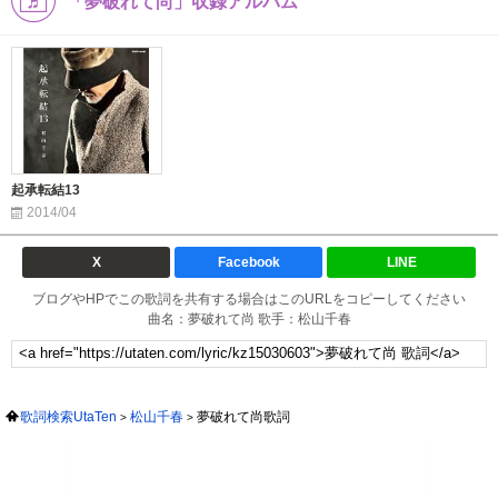
「夢破れて尚」収録アルバム
起承転結13
2014/04
X
Facebook
LINE
ブログやHPでこの歌詞を共有する場合はこのURLをコピーしてください
曲名：夢破れて尚 歌手：松山千春
歌詞検索UtaTen
松山千春
夢破れて尚歌詞