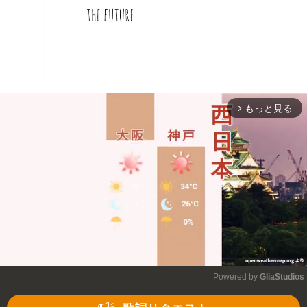
もっと見る
arrow_forward_ios
Powered by 
GliaStudios
Mute