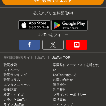
歌詞リクエスト
公式アプリ 無料配信中!
UtaTenをフォロー
無料歌詞検索サイト【UtaTen】
UtaTen TOP
歌詞検索
学園祭にアーティストを呼びた
マイページ
い
歌詞ランキング
UtaTenの使い方
歌詞コラム
お問い合わせ
エンタメニュース
運営会社
特集記事
利用規約
検定・クイズ
プライバシーポリシー
カラオケUtaTen
提携媒体
ライブUtaTen
サイトマップ