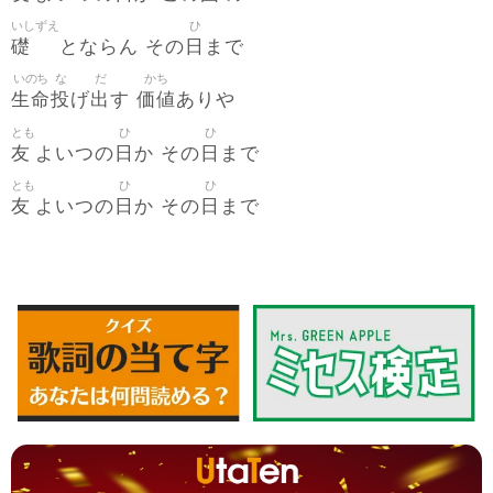
いしずえ
ひ
礎
日
とならん その
まで
いのち
な
だ
かち
生命
投
出
価値
げ
す
ありや
とも
ひ
ひ
友
日
日
よいつの
か その
まで
とも
ひ
ひ
友
日
日
よいつの
か その
まで