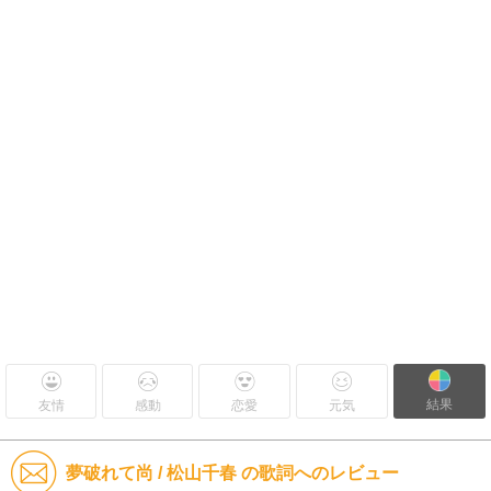
結果
友情
感動
恋愛
元気
夢破れて尚 / 松山千春 の歌詞へのレビュー