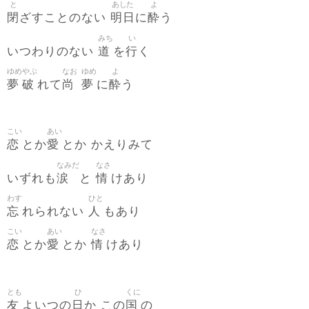
と
あした
よ
閉
明日
酔
ざすことのない
に
う
みち
い
道
行
いつわりのない
を
く
ゆめ
やぶ
なお
ゆめ
よ
夢
破
尚
夢
酔
れて
に
う
こい
あい
恋
愛
とか
とか かえりみて
なみだ
なさ
涙
情
いずれも
と
けあり
わす
ひと
忘
人
れられない
もあり
こい
あい
なさ
恋
愛
情
とか
とか
けあり
とも
ひ
くに
友
日
国
よいつの
か この
の