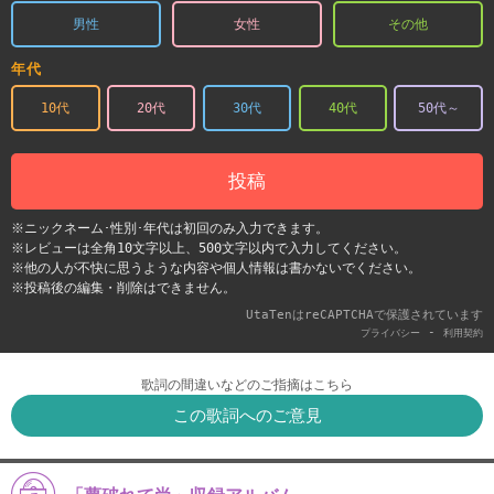
男性
女性
その他
年代
10代
20代
30代
40代
50代～
投稿
※ニックネーム･性別･年代は初回のみ入力できます。
※レビューは全角10文字以上、500文字以内で入力してください。
※他の人が不快に思うような内容や個人情報は書かないでください。
※投稿後の編集・削除はできません。
UtaTenはreCAPTCHAで保護されています
-
プライバシー
利用契約
歌詞の間違いなどのご指摘はこちら
この歌詞へのご意見