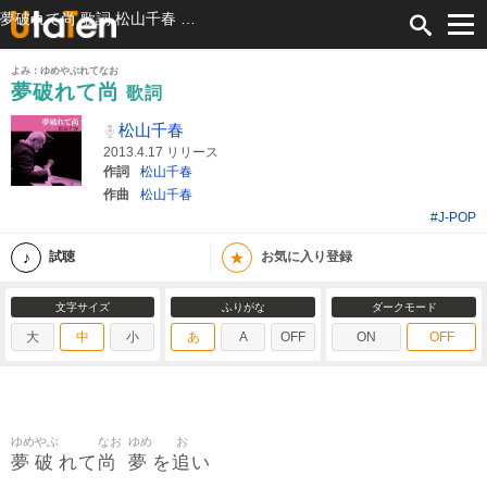
夢破れて尚 歌詞 松山千春 ふりがな付
よみ：ゆめやぶれてなお
夢破れて尚
歌詞
松山千春
2013.4.17 リリース
作詞
松山千春
作曲
松山千春
#J-POP
★
試聴
お気に入り登録
文字サイズ
ふりがな
ダークモード
大
中
小
あ
A
OFF
ON
OFF
ゆめ
やぶ
なお
ゆめ
お
夢
破
尚
夢
追
れて
を
い