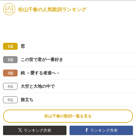
松山千春の人気歌詞ランキング
窓
1位
この世で君が一番好き
2位
純 －愛する者達へ－
3位
大空と大地の中で
4位
旅立ち
5位
松山千春の歌詞一覧を見る
ランキング共有
ランキング共有