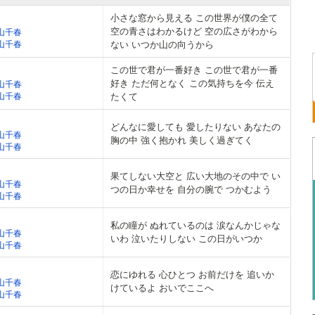
小さな窓から見える この世界が僕の全て
空の青さはわかるけど 空の広さがわから
山千春
山千春
ない いつか山の向うから
この世で君が一番好き この世で君が一番
好き ただ何となく この気持ちを今 伝え
山千春
山千春
たくて
どんなに愛しても 愛したりない あなたの
山千春
胸の中 強く抱かれ 美しく過ぎてく
山千春
果てしない大空と 広い大地のその中で い
山千春
つの日か幸せを 自分の腕で つかむよう
山千春
私の瞳が ぬれているのは 涙なんかじゃな
山千春
いわ 泣いたりしない この日がいつか
山千春
恋にゆれる 心ひとつ お前だけを 追いか
山千春
けているよ おいでここへ
山千春