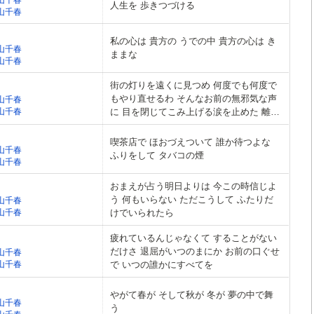
人生を 歩きつづける
山千春
私の心は 貴方の うでの中 貴方の心は き
山千春
ままな
山千春
街の灯りを遠くに見つめ 何度でも何度で
もやり直せるわ そんなお前の無邪気な声
山千春
山千春
に 目を閉じてこみ上げる涙を止めた 離し
たくない離れたくない
喫茶店で ほおづえついて 誰か待つよな
山千春
ふりをして タバコの煙
山千春
おまえが占う明日よりは 今この時信じよ
う 何もいらない ただこうして ふたりだ
山千春
山千春
けでいられたら
疲れているんじゃなくて することがない
だけさ 退屈がいつのまにか お前の口ぐせ
山千春
山千春
で いつの誰かにすべてを
やがて春が そして秋が 冬が 夢の中で舞
山千春
う