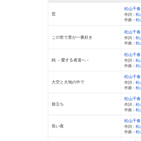
松山千春
窓
作詞：
松
作曲：
松
松山千春
この世で君が一番好き
作詞：
松
作曲：
松
松山千春
純 －愛する者達へ－
作詞：
松
作曲：
松
松山千春
大空と大地の中で
作詞：
松
作曲：
松
松山千春
旅立ち
作詞：
松
作曲：
松
松山千春
長い夜
作詞：
松
作曲：
松