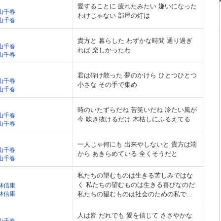
愛することに 疲れたみたい 嫌いになった
山千春
わけじゃない 部屋の灯は
山千春
貴方と 暮らした わずかな時間 通り過ぎ
山千春
れば 楽しかったわ
山千春
君は砕け散った 夢のかけら ひとつひとつ
山千春
小さな その手で集め
山千春
時のいたずらだね 苦笑いだね 冷たい風が
山千春
今 吹き抜けるだけ 木枯しにふるえてる
山千春
一人じゃ何にも 出来やしないと 貴方は端
山千春
から あきらめている 全くそうだと
山千春
私たちの望むものは生きる苦しみではな
く 私たちの望むものは生きる喜びなのだ
林信康
林信康
私たちの望むものは社会のための私では
なく 私たちの望むものは私達のための社
会なのだ
人は皆 だれでも 愛を信じて ささやかな
山千春