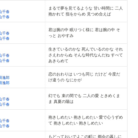
まるで夢を見てるような 甘い時間に 二人
山千春
抱かれて 指をからめ 見つめ合えば
山千春
君は腕の中 眠りつく様に 君は腕の中 そ
山千春
っと おやすみ
山千春
生きているのかな 死んでいるのかな それ
さえわからぬ そんな時代なんだね すべて
山千春
山千春
あきらめて
恋のおわりは いつも同じ だけど 今度だ
田逸郎
け違うの なにかが
田逸郎
幻でも 束の間でも 二人の愛 ときめくま
山千春
ま 真夏の陽は
山千春
抱きしめたい 抱きしめたい 愛で心うずめ
山千春
て 抱きしめたい 抱きしめたい
山千春
もどっておいでよこの町に 都会の暮しに