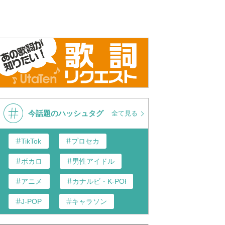
今話題のハッシュタグ
全て見る
TikTok
プロセカ
ボカロ
男性アイドル
アニメ
カナルビ・K-POP和訳
J-POP
キャラソン
あんスタ
歌い手