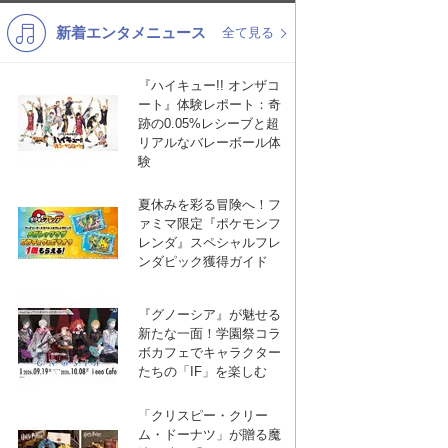
新着エンタメニュース
K-POP
バンド
全て見る
演歌・歌謡
洋楽
『ハイキュー!! オンザコ
ート』体験レポート：奇
VTuber
ディズニー
跡の0.05%レシーブと超
リアルなバレーボール体
験
夏休みを彩る冒険へ！フ
ァミマ限定『ポケモンフ
レンダ』スペシャルフレ
ンダピック獲得ガイド
『グノーシア』が魅せる
新たな一面！学園祭コラ
ボカフェでキャラクター
たちの「IF」を楽しむ
「クリスピー・クリー
ム・ドーナツ」が贈る魔