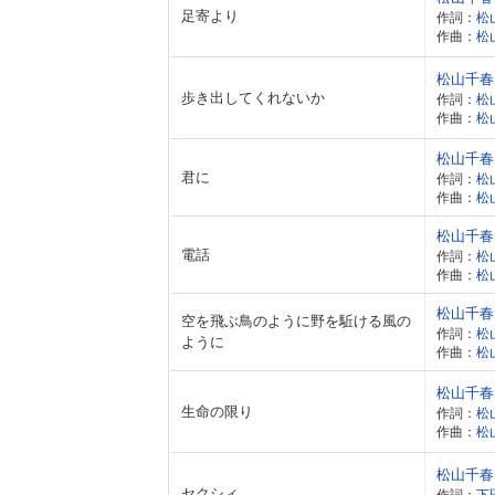
足寄より
作詞：
松
作曲：
松
松山千春
歩き出してくれないか
作詞：
松
作曲：
松
松山千春
君に
作詞：
松
作曲：
松
松山千春
電話
作詞：
松
作曲：
松
松山千春
空を飛ぶ鳥のように野を駈ける風の
作詞：
松
ように
作曲：
松
松山千春
生命の限り
作詞：
松
作曲：
松
松山千春
セクシィ
作詞：
下