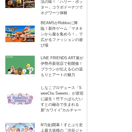
法の味！「ハリー・ポッ
ター」コラボドーナツで
ホグワーツ体験
BEAMSがRobloxに降
臨！新作ゲーム「マネキ
ンから服を集めろ！」で
広がるファッションの遊
び場
LINE FRIENDS ART展が
伊勢丹新宿店で初開催！
ブラウンが伝える心の温
もりとアートの魅力
しなこプロデュース「S
weeChu Sweets」が原宿
に誕生！竹下☆ぱらだい
すとの融合で生まれる
新“カワイイ”カルチャー
8/7(金)開幕！すとぷり史
上最大規模の「渋谷ジャ