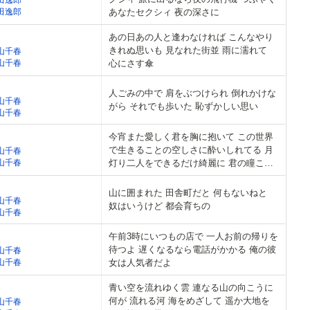
田逸郎
あなたセクシィ 夜の深さに
あの日あの人と逢わなければ こんなやり
きれぬ思いも 見なれた街並 雨に濡れて
山千春
山千春
心にさす傘
人ごみの中で 肩をぶつけられ 倒れかけな
山千春
がら それでも歩いた 恥ずかしい思い
山千春
今宵また愛しく君を胸に抱いて この世界
で生きることの空しさに酔いしれてる 月
山千春
山千春
灯り二人をできるだけ綺麗に 君の瞳こば
れ落ちた涙にも気づかぬほど 身も心も時
間さえ優しく重なり合う
山に囲まれた 田舎町だと 何もないねと
山千春
奴はいうけど 都会育ちの
山千春
午前3時にいつもの店で 一人お前の帰りを
待つよ 遅くなるなら電話がかかる 俺の彼
山千春
山千春
女は人気者だよ
青い空を流れゆく雲 連なる山の向こうに
何が 流れる河 海をめざして 遥か大地を
山千春