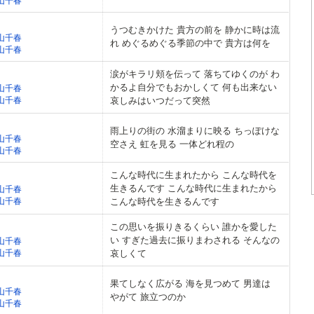
山千春
うつむきかけた 貴方の前を 静かに時は流
山千春
れ めぐるめぐる季節の中で 貴方は何を
山千春
涙がキラリ頬を伝って 落ちてゆくのが わ
かるよ自分でもおかしくて 何も出来ない
山千春
山千春
哀しみはいつだって突然
雨上りの街の 水溜まりに映る ちっぽけな
山千春
空さえ 虹を見る 一体どれ程の
山千春
こんな時代に生まれたから こんな時代を
生きるんです こんな時代に生まれたから
山千春
山千春
こんな時代を生きるんです
この思いを振りきるくらい 誰かを愛した
い すぎた過去に振りまわされる そんなの
山千春
山千春
哀しくて
果てしなく広がる 海を見つめて 男達は
山千春
やがて 旅立つのか
山千春