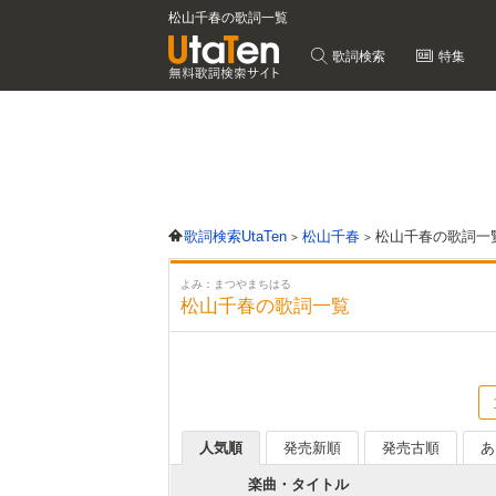
松山千春の歌詞一覧
歌詞検索
特集
歌詞検索UtaTen
松山千春
松山千春の歌詞一
よみ：まつやまちはる
松山千春の歌詞一覧
人気順
発売新順
発売古順
あ
楽曲・タイトル