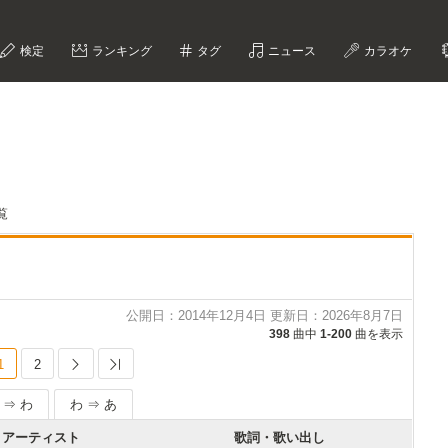
検定
ランキング
タグ
ニュース
カラオケ
覧
公開日：2014年12月4日 更新日：2026年8月7日
398
曲中
1-200
曲を表示
1
2
Next
Last
 ⇒ わ
わ ⇒ あ
アーティスト
歌詞・歌い出し