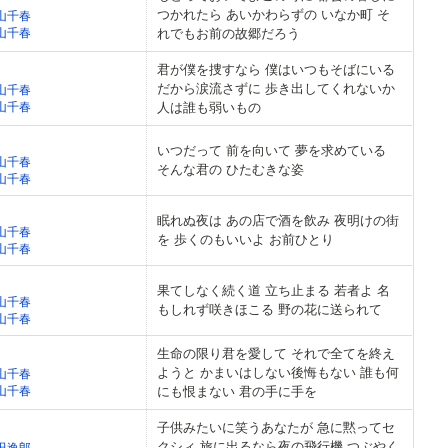
つかれたら あいかわらずの いなか町 そ
山千春
山千春
れでもお前の故郷だろう
君が僕を捜すなら 僕はいつもそばにいる
だから涙流さずに 歩き出してくれないか
山千春
山千春
人は誰も弱いもの
いつだって 前を向いて 夢を求めている
山千春
そんな君の ひたむきな姿
山千春
眠れぬ夜は あの店で酒を飲み 夜明けの街
山千春
を 歩くのもいいよ お前ひとり
山千春
果てしなく続く道 立ち止まる 若者よ 名
山千春
もしれず咲きほこる 野の花に送られて
山千春
生命の限り君を愛して それで全てを終え
ようと かまいはしない後悔もない 誰も何
山千春
山千春
にも恨まない 君の手に手を
子供みたいに笑うあなたが 急に黙ってセ
クシィ 旅に出るなら夜の飛行機 つぶやく
田逸郎