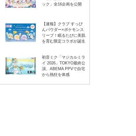
ック」全16企画を公開
【速報】クラブ すっぴ
んパウダー×ポケモンス
リープ！眠るたびに美肌
を育む限定コラボが誕生
初音ミク「マジカルミラ
イ 2026」TOKYO最終公
演、ABEMA PPVで自宅
から熱狂を体感