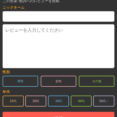
この音楽･歌詞へのレビューを投稿
ニックネーム
性別
男性
女性
その他
年代
10代
20代
30代
40代
50代～