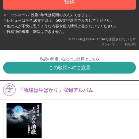
投稿
※ニックネーム･性別･年代は初回のみ入力できます。
※レビューは全角10文字以上、500文字以内で入力してください。
※他の人が不快に思うような内容や個人情報は書かないでください。
※投稿後の編集・削除はできません。
UtaTenはreCAPTCHAで保護されています
-
プライバシー
利用契約
歌詞の間違いなどのご指摘はこちら
この歌詞へのご意見
「牧場は牛ばかり」収録アルバム