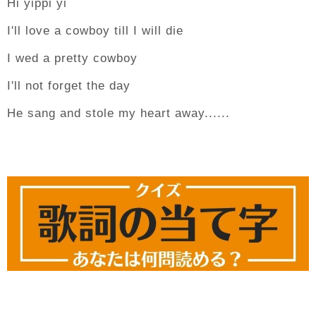
Hi yippi yi
I'll love a cowboy till I will die
I wed a pretty cowboy
I'll not forget the day
He sang and stole my heart away......