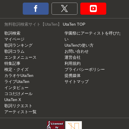
無料歌詞検索サイト【UtaTen】
UtaTen TOP
歌詞検索
学園祭にアーティストを呼びた
マイページ
い
歌詞ランキング
UtaTenの使い方
歌詞コラム
お問い合わせ
エンタメニュース
運営会社
特集記事
利用規約
検定・クイズ
プライバシーポリシー
カラオケUtaTen
提携媒体
ライブUtaTen
サイトマップ
インタビュー
ココだけメール
UtaTen X
歌詞リクエスト
アーティスト一覧