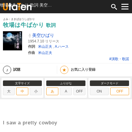
牧場は牛ばかり 歌詞 美空ひばり ふりがな付
よみ：まきばはうしばかり
牧場は牛ばかり
歌詞
美空ひばり
1954.7.10 リリース
作詞
米山正夫
,
A.ハース
作曲
米山正夫
#演歌・歌謡
★
試聴
お気に入り登録
文字サイズ
ふりがな
ダークモード
大
中
小
あ
A
OFF
ON
OFF
I saw a pretty cowboy