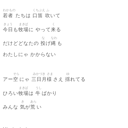
わかもの
くちぶえ
ふ
若者
口笛
吹
たちは
いて
きょう
まきば
く
今日
牧場
来
も
に やって
る
な
なわ
投
縄
だけどどなたの
げ
も
わたしにゃ かからない
そら
みかづき
さま
ゆ
空
三日月
様
揺
アー
にゃ
さえ
れてる
まきば
うし
牧場
牛
ひろい
は
ばかり
き
あら
気
荒
みんな
が
い