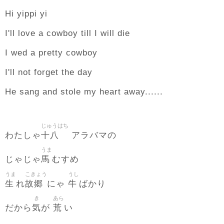
Hi yippi yi
I'll love a cowboy till I will die
I wed a pretty cowboy
I'll not forget the day
He sang and stole my heart away......
じゅうはち
十八
わたしゃ
アラバマの
うま
馬
じゃじゃ
むすめ
うま
こきょう
うし
生
故郷
牛
れ
にゃ
ばかり
き
あら
気
荒
だから
が
い