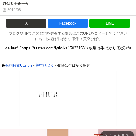
ひばり千夜一夜
2011/08
X
Facebook
LINE
ブログやHPでこの歌詞を共有する場合はこのURLをコピーしてください
曲名：牧場は牛ばかり 歌手：美空ひばり
歌詞検索UtaTen
美空ひばり
牧場は牛ばかり歌詞
もっと見る
arrow_forward_ios