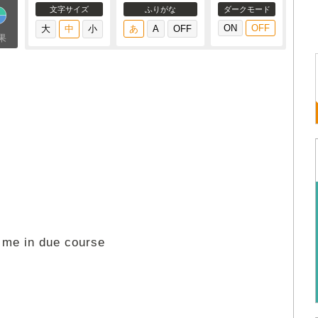
文字サイズ
ふりがな
ダークモード
果
l me in due course