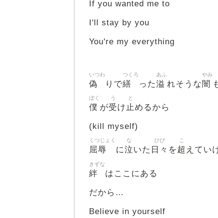
If you wanted me to
I'll stay by you
You're my everything
いつわ
つくろ
あふ
やみ
偽
繕
溢
闇
りで
った
れそうな
ぼく
う
と
僕
受
止
が
け
めるから
(kill myself)
くつじょく
な
ひび
こ
屈辱
泣
日々
超
に
いた
を
えてい
きずな
絆
はここにある
だから…
Believe in yourself