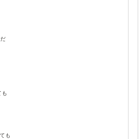
んだ
ても
ても