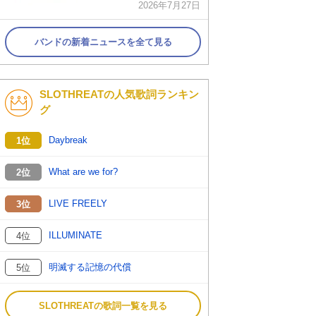
2026年7月27日
バンドの新着ニュースを全て見る
SLOTHREATの人気歌詞ランキン
グ
Daybreak
1位
What are we for?
2位
LIVE FREELY
3位
ILLUMINATE
4位
明滅する記憶の代償
5位
SLOTHREATの歌詞一覧を見る