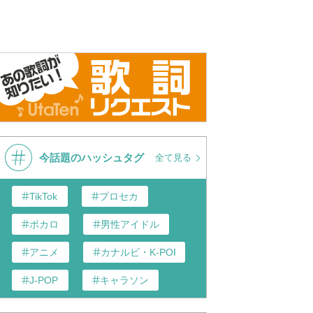
今話題のハッシュタグ
全て見る
TikTok
プロセカ
ボカロ
男性アイドル
アニメ
カナルビ・K-POP和訳
J-POP
キャラソン
あんスタ
歌い手