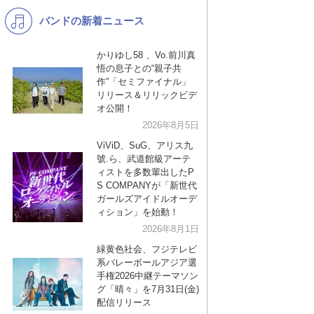
バンドの新着ニュース
K-POP
演歌・歌謡
バンド
洋楽
かりゆし58 、Vo.前川真
悟の息子との“親子共
VTuber
ディズニー
作”「セミファイナル」
リリース＆リリックビデ
オ公開！
2026年8月5日
ViViD、SuG、アリス九
號.ら、武道館級アーテ
ィストを多数輩出したP
S COMPANYが「新世代
ガールズアイドルオーデ
ィション」を始動！
2026年8月1日
緑黄色社会、フジテレビ
系バレーボールアジア選
手権2026中継テーマソン
グ「晴々」を7月31日(金)
配信リリース