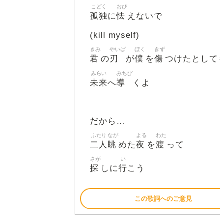
こどく
おび
孤独
怯
に
えないで
(kill myself)
きみ
やいば
ぼく
きず
君
刃
僕
傷
の
が
を
つけたとして
みらい
みちび
未来
導
へ
くよ
だから…
ふたり
なが
よる
わた
二人
眺
夜
渡
めた
を
って
さが
い
探
行
しに
こう
この歌詞へのご意見