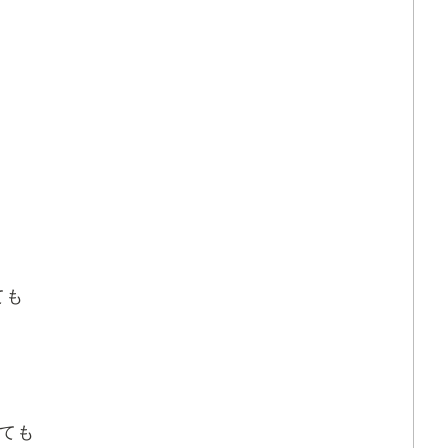
ても
ても