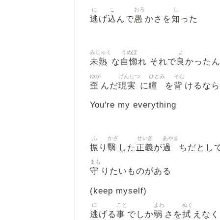
に
こ
おろ
し
逃
込
愚
知
げ
んで
かさを
った
みじゅく
うぬぼ
よ
未熟
自惚
良
な
れ それで
かった
ゆが
げんじつ
ひとみ
そむ
歪
現実
瞳
背
んだ
に
を
けるなら
You're my everything
ふ
かざ
せいぎ
あやま
振
翳
正義
過
り
した
が
ちだとし
まも
守
りたいものがある
(keep myself)
に
こと
よわ
ぬぐ
逃
事
弱
拭
げる
でしか
さを
えなく