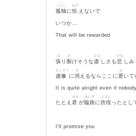
こどく
おび
孤独
怯
に
えないで
いつか…
That will be rewarded
は
さ
むな
かな
張
裂
虚
悲
り
けそうな
しさも
しみ
きょぞう
き
お
虚像
消
置
に
えるならここに
いて
It is quite alright even if nob
きみ
あいろ
さまよ
君
隘路
彷徨
たとえ
が
に
ったとし
I'll promise you