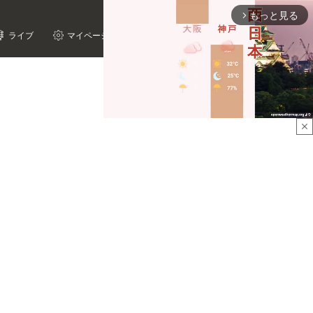
もっと見る
arrow_forward_ios
ライブ
マイページ
close
Mute