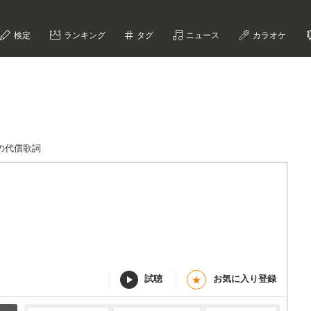
検定
ランキング
タグ
ニュース
カラオケ
の代償歌詞
試聴
お気に入り登録
★