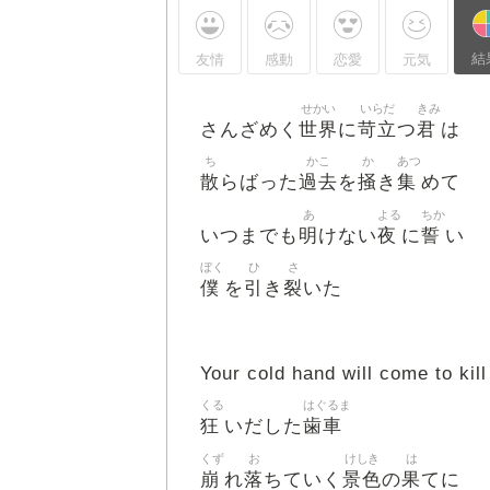
結
友情
感動
恋愛
元気
せかい
いらだ
きみ
世界
苛立
君
さんざめく
に
つ
は
ち
かこ
か
あつ
散
過去
掻
集
らばった
を
き
めて
あ
よる
ちか
明
夜
誓
いつまでも
けない
に
い
ぼく
ひ
さ
僕
引
裂
を
き
いた
Your cold hand will come to kil
くる
はぐるま
狂
歯車
いだした
くず
お
けしき
は
崩
落
景色
果
れ
ちていく
の
てに