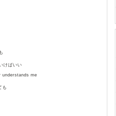
も
いけばいい
ody understands me
ても