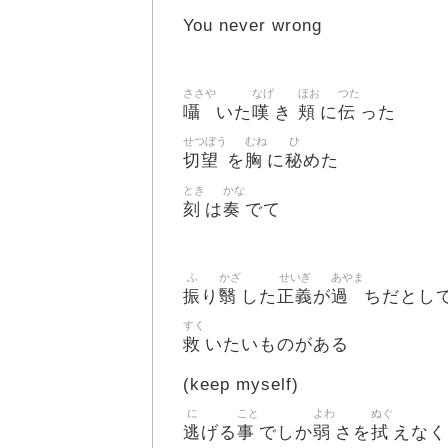
You never wrong
ささや
なげ
ほお
つた
囁
嘆
頬
伝
いた
き
に
った
せつぼう
むね
ひ
切望
胸
秘
を
に
めた
とき
かな
刻
奏
は
でて
ふ
かざ
せいぎ
あやま
振
翳
正義
過
り
した
が
ちだとし
すく
救
いたいものがある
(keep myself)
に
こと
よわ
ぬぐ
逃
事
弱
拭
げる
でしか
さを
えなく