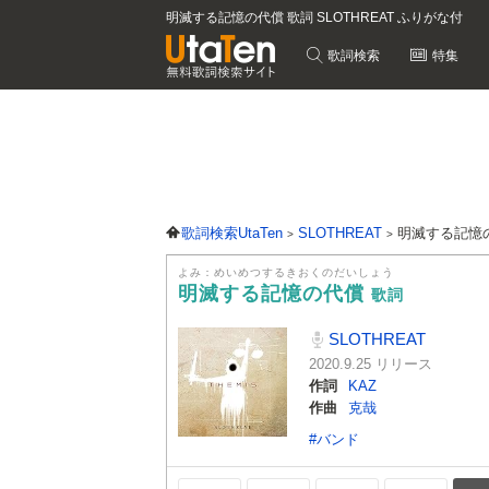
明滅する記憶の代償 歌詞 SLOTHREAT ふりがな付
歌詞検索
特集
歌詞検索UtaTen
SLOTHREAT
明滅する記憶
よみ：めいめつするきおくのだいしょう
明滅する記憶の代償
歌詞
SLOTHREAT
2020.9.25 リリース
作詞
KAZ
作曲
克哉
#バンド