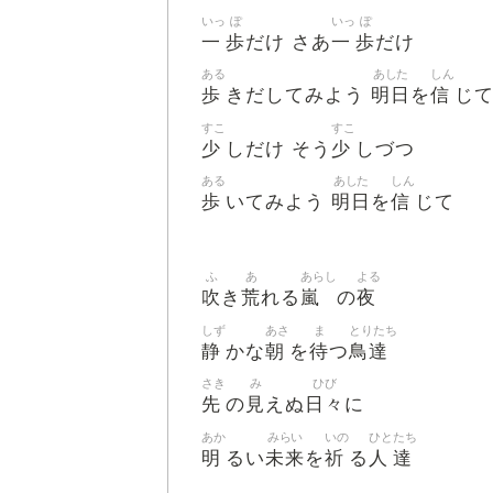
いっ
ぽ
いっ
ぽ
一
歩
一
歩
だけ さあ
だけ
ある
あした
しん
歩
明日
信
きだしてみよう
を
じ
すこ
すこ
少
少
しだけ そう
しづつ
ある
あした
しん
歩
明日
信
いてみよう
を
じて
ふ
あ
あらし
よる
吹
荒
嵐
夜
き
れる
の
しず
あさ
ま
とりたち
静
朝
待
鳥達
かな
を
つ
さき
み
ひび
先
見
日々
の
えぬ
に
あか
みらい
いの
ひと
たち
明
未来
祈
人
達
るい
を
る