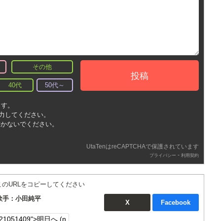
その他
投稿
40代
50代～
ます。
入力してください。
書かないでください。
UtaTenはreCAPTCHAで保護されています
-
プライバシー
利用契約
このURLをコピーしてください
) 歌手：小田純平
X
Facebook