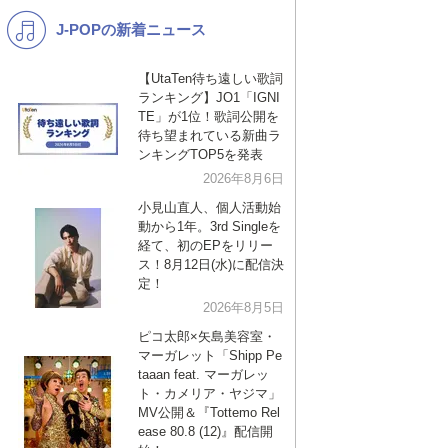
J-POPの新着ニュース
K-POP
演歌・歌謡
バンド
洋楽
【UtaTen待ち遠しい歌詞
ランキング】JO1「IGNI
VTuber
ディズニー
TE」が1位！歌詞公開を
待ち望まれている新曲ラ
ンキングTOP5を発表
2026年8月6日
小見山直人、個人活動始
動から1年。3rd Singleを
経て、初のEPをリリー
ス！8月12日(水)に配信決
定！
2026年8月5日
ピコ太郎×矢島美容室・
マーガレット「Shipp Pe
taaan feat. マーガレッ
ト・カメリア・ヤジマ」
MV公開＆『Tottemo Rel
ease 80.8 (12)』配信開