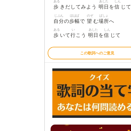
ある
あした
しん
歩
明日
信
きだしてみよう
を
じ
じぶん
ほはば
のぞ
ばしょ
自分
歩幅
望
場所
の
で
む
へ
ある
い
あした
しん
歩
行
明日
信
いて
こう
を
じて
この歌詞へのご意見