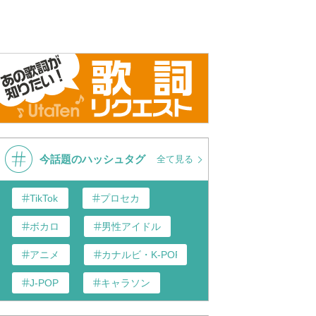
今話題のハッシュタグ
全て見る
TikTok
プロセカ
ボカロ
男性アイドル
アニメ
カナルビ・K-POP和訳
J-POP
キャラソン
あんスタ
歌い手