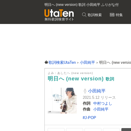
明日へ (new version) 歌詞 小田純平 ふりがな付
歌詞検索
特集
歌詞検索UtaTen
小田純平
明日へ (new versi
よみ：あしたへ (new version)
明日へ (new version)
歌詞
小田純平
2021.5.12 リリース
作詞
中村つよし
作曲
小田純平
#J-POP