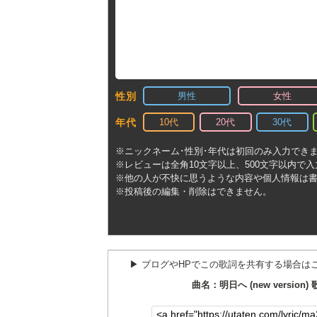
男性
女性
性別
10代
20代
30代
年代
※ニックネーム･性別･年代は初回のみ入力でき
※レビューは全角10文字以上、500文字以内で
※他の人が不快に思うような内容や個人情報は
※投稿後の編集・削除はできません。
▶︎ ブログやHPでこの歌詞を共有する場合は
曲名：明日へ (new version