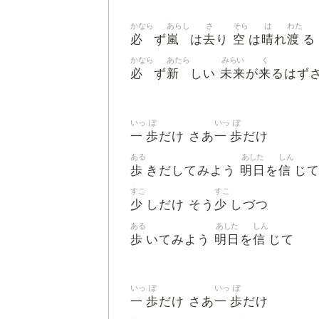
かなら
あらし
さ
そら
は
わた
必
嵐
去
空
晴
渡
ず
は
り
は
れ
る
かなら
あたら
みらい
く
必
新
未来
来
ず
しい
が
るはず
いっ
ぽ
いっ
ぽ
一
歩
一
歩
だけ さあ
だけ
ある
あした
しん
歩
明日
信
きだしてみよう
を
じ
すこ
すこ
少
少
しだけ そう
しづつ
ある
あした
しん
歩
明日
信
いてみよう
を
じて
いっ
ぽ
いっ
ぽ
一
歩
一
歩
だけ さあ
だけ