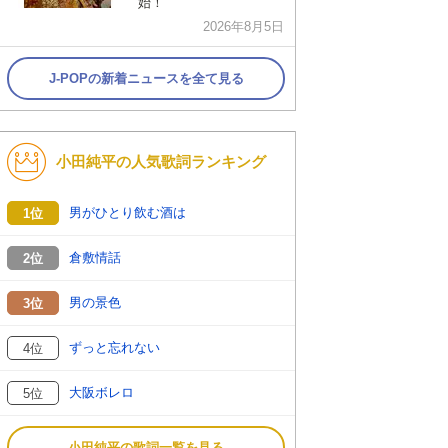
始！
2026年8月5日
J-POPの新着ニュースを全て見る
小田純平の人気歌詞ランキング
男がひとり飲む酒は
1位
倉敷情話
2位
男の景色
3位
ずっと忘れない
4位
大阪ボレロ
5位
小田純平の歌詞一覧を見る