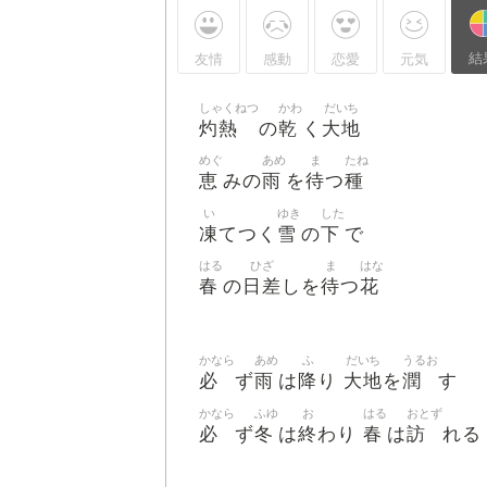
結
友情
感動
恋愛
元気
しゃくねつ
かわ
だいち
灼熱
乾
大地
の
く
めぐ
あめ
ま
たね
恵
雨
待
種
みの
を
つ
い
ゆき
した
凍
雪
下
てつく
の
で
はる
ひざ
ま
はな
春
日差
待
花
の
しを
つ
かなら
あめ
ふ
だいち
うるお
必
雨
降
大地
潤
ず
は
り
を
す
かなら
ふゆ
お
はる
おとず
必
冬
終
春
訪
ず
は
わり
は
れる