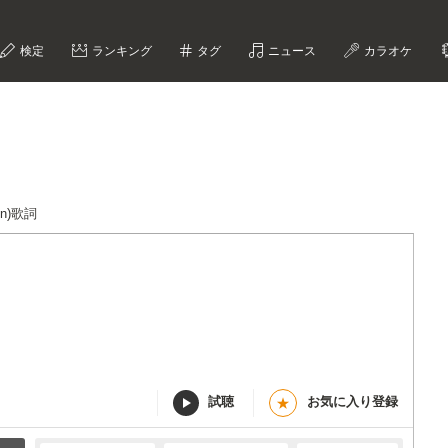
検定
ランキング
タグ
ニュース
カラオケ
on)歌詞
試聴
お気に入り登録
★