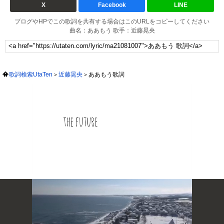
X
Facebook
LINE
ブログやHPでこの歌詞を共有する場合はこのURLをコピーしてください
曲名：ああもう 歌手：近藤晃央
歌詞検索UtaTen
近藤晃央
ああもう歌詞