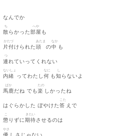
なんでか
ち
へや
散
部屋
らかった
も
かたづ
あたま
なか
片付
頭
中
けられた
の
も
つ
連
れていってくれない
ないしょ
なに
し
内緒
何
知
ってわたし
も
らないよ
ばか
たの
馬鹿
楽
だね でも
しかったね
こた
答
はぐらかした ぼやけた
えで
こ
きたい
懲
期待
りずに
させるのは
やさ
優
しさじゃない