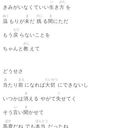
い
かた
生
方
きみがいなくていい
き
を
ぬく
ま
のこ
ま
温
未
残
間
もりが
だ
る
にただ
もど
戻
もう
らないことを
おし
教
ちゃんと
えて
どうせさ
あ
まえ
たいせつ
当
前
大切
たり
になれば
にできないし
き
う
消
失
いつかは
える やがて
せてく
い
き
言
聞
そう
い
かせて
ばか
ほんとう
馬鹿
本当
だね でも
だったね