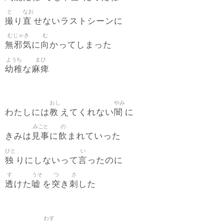
と
なお
撮
直
り
せないラストシーンに
むじゃき
む
無邪気
向
に
かってしまった
ようち
まひ
幼稚
麻痺
な
おし
やみ
教
闇
わたしには
えてくれない
に
みごと
の
見事
飲
きみは
に
まれていった
ひと
い
独
言
りにしないって
ったのに
す
うそ
つ
さ
透
嘘
突
刺
けた
を
き
した
わす