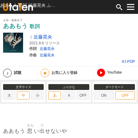
ああもう 歌詞 近藤晃央 ふりがな付
よみ：ああもう
ああもう
歌詞
近藤晃央
2021.8.6 リリース
作詞
近藤晃央
作曲
近藤晃央
#J-POP
YouTube
★
試聴
お気に入り登録
文字サイズ
ふりがな
ダークモード
大
中
小
あ
A
OFF
ON
OFF
おも
だ
思
出
ああもう
い
せないや