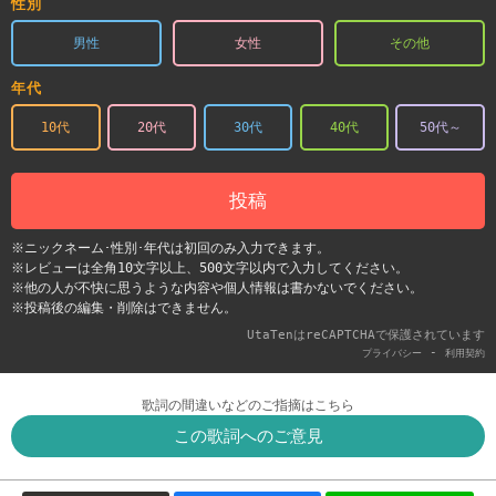
性別
男性
女性
その他
年代
10代
20代
30代
40代
50代～
投稿
※ニックネーム･性別･年代は初回のみ入力できます。
※レビューは全角10文字以上、500文字以内で入力してください。
※他の人が不快に思うような内容や個人情報は書かないでください。
※投稿後の編集・削除はできません。
UtaTenはreCAPTCHAで保護されています
-
プライバシー
利用契約
歌詞の間違いなどのご指摘はこちら
この歌詞へのご意見