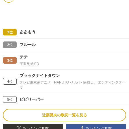
ああもう
1位
フルール
2位
テテ
3位
宇宙兄弟 ED
ブラックナイトタウン
4位
テレビ東京系アニメ「NARUTO -ナルト- 疾風伝」 エンディングテー
マ
ビビリーバー
5位
近藤晃央の歌詞一覧を見る
ランキング共有
ランキング共有