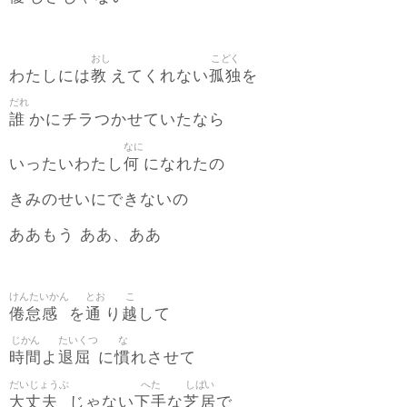
おし
こどく
教
孤独
わたしには
えてくれない
を
だれ
誰
かにチラつかせていたなら
なに
何
いったいわたし
になれたの
きみのせいにできないの
ああもう ああ、ああ
けんたいかん
とお
こ
倦怠感
通
越
を
り
して
じかん
たいくつ
な
時間
退屈
慣
よ
に
れさせて
だいじょうぶ
へた
しばい
大丈夫
下手
芝居
じゃない
な
で