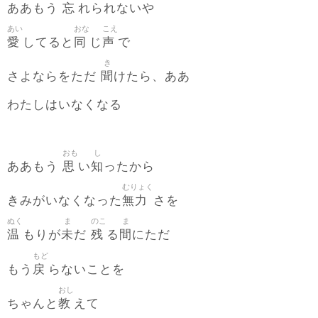
忘
ああもう
れられないや
あい
おな
こえ
愛
同
声
してると
じ
で
き
聞
さよならをただ
けたら、ああ
わたしはいなくなる
おも
し
思
知
ああもう
い
ったから
むりょく
無力
きみがいなくなった
さを
ぬく
ま
のこ
ま
温
未
残
間
もりが
だ
る
にただ
もど
戻
もう
らないことを
おし
教
ちゃんと
えて