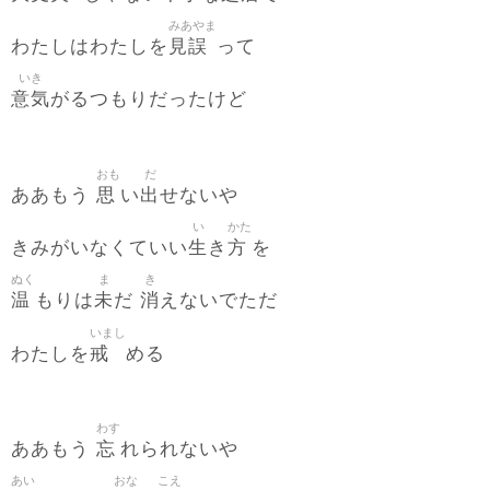
みあやま
見誤
わたしはわたしを
って
いき
意気
がるつもりだったけど
おも
だ
思
出
ああもう
い
せないや
い
かた
生
方
きみがいなくていい
き
を
ぬく
ま
き
温
未
消
もりは
だ
えないでただ
いまし
戒
わたしを
める
わす
忘
ああもう
れられないや
あい
おな
こえ