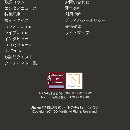
歌詞コラム
お問い合わせ
エンタメニュース
運営会社
特集記事
利用規約
検定・クイズ
プライバシーポリシー
カラオケUtaTen
提携媒体
ライブUtaTen
サイトマップ
インタビュー
ココだけメール
UtaTen X
歌詞リクエスト
アーティスト一覧
JASRAC許諾番号：9015879001Y38026
NexTone許諾番号：ID000000049
UtaTen 無料歌詞検索サイトの決定版！うたてん
Copyright (C) IBG Media. All Rights Reserved.