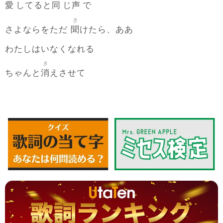
愛
同
声
してると
じ
で
き
聞
さよならをただ
けたら、ああ
わたしはいなくなれる
き
消
ちゃんと
えさせて