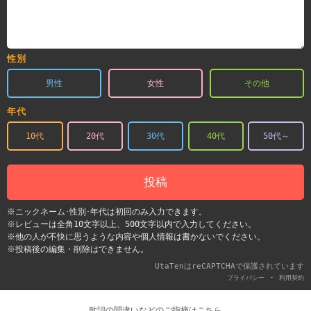
性別
男性
女性
その他
年代
10代
20代
30代
40代
50代～
投稿
※ニックネーム･性別･年代は初回のみ入力できます。
※レビューは全角10文字以上、500文字以内で入力してください。
※他の人が不快に思うような内容や個人情報は書かないでください。
※投稿後の編集・削除はできません。
UtaTenはreCAPTCHAで保護されています
-
プライバシー
利用契約
歌詞の間違いなどのご指摘はこちら