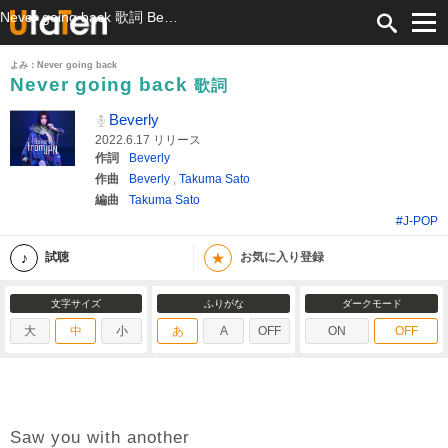
Never going back 歌詞 Beverly ふりがな付
よみ：Never going back
Never going back
歌詞
Beverly
2022.6.17 リリース
作詞
Beverly
作曲
Beverly
,
Takuma Sato
編曲
Takuma Sato
#J-POP
★
試聴
お気に入り登録
文字サイズ
ふりがな
ダークモード
大
中
小
あ
A
OFF
ON
OFF
Saw you with another