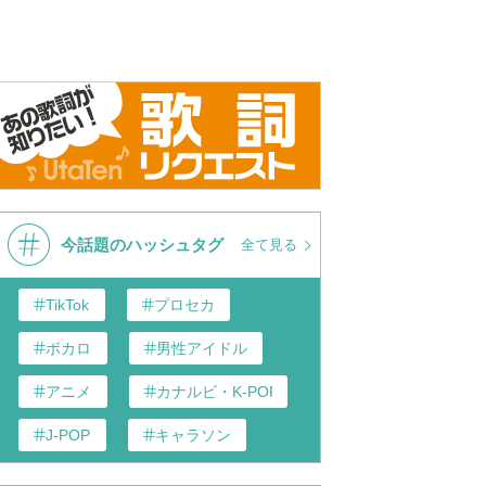
今話題のハッシュタグ
全て見る
TikTok
プロセカ
ボカロ
男性アイドル
アニメ
カナルビ・K-POP和訳
J-POP
キャラソン
あんスタ
歌い手