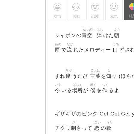
結
友情
感動
恋愛
元気
あおぞら
はじ
あさ
青空
弾
朝
シャボンの
けた
あめ
なが
くち
雨
流
口
で
れたメロディー
ずさむ 
ちが
ことば
し
違
言葉
知
すれ
うたび
を
り (ほら
いま
ばしょ
ぼく
つく
今
場所
僕
作
いる
が
を
るよ
ギザギザのピンク Get Get Get yo
さ
こい
うた
刺
恋
歌
チクリ
さって
の