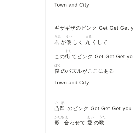
Town and City
ギザギザのピンク Get Get Get yo
きみ
やさ
まる
君
優
丸
が
しく
くして
まち
街
この
でピンク Get Get Get yo
ぼく
僕
のパズルがここにある
Town and City
でこぼこ
凸凹
のピンク Get Get Get you 
かたち
あ
あい
うた
形
合
愛
歌
わせて
の