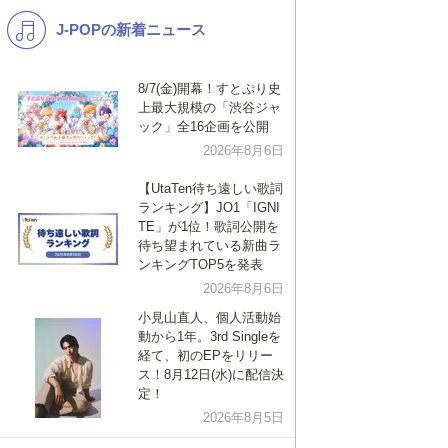
J-POPの新着ニュース
K-POP
バンド
演歌・歌謡
洋楽
8/7(金)開幕！すとぷり史
上最大規模の「渋谷ジャ
VTuber
ディズニー
ック」全16企画を公開
2026年8月6日
【UtaTen待ち遠しい歌詞
ランキング】JO1「IGNI
TE」が1位！歌詞公開を
待ち望まれている新曲ラ
ンキングTOP5を発表
2026年8月6日
小見山直人、個人活動始
動から1年。3rd Singleを
経て、初のEPをリリー
ス！8月12日(水)に配信決
定！
2026年8月5日