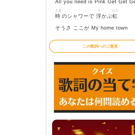
All you need is Pink Get Get 
とき
う
にじ
時
浮
虹
のシャワーで
かぶ
そうさ ここが My home town
この歌詞へのご意見