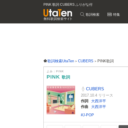
PINK 歌詞 CUBERS ふりがな付
歌詞検索
特集
歌詞検索UtaTen
CUBERS
PINK歌詞
よみ：PINK
PINK
歌詞
CUBERS
2017.10.4 リリース
作詞
大西洋平
作曲
大西洋平
#J-POP