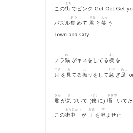
まち
街
この
でピンク Get Get Get yo
あつ
きみ
わら
集
君
笑
パズル
めて
と
う
Town and City
ねこ
よこ
猫
横
ノラ
がキスをしてる
を
つき
み
ふ
いそ
あし
月
見
振
急
足
を
てる
りをして
ぎ
on
きみ
き
ぼく
ささや
君
気
僕
囁
が
づいて (
に)
いてた 
まちじゅう
みみ
す
街中
耳
澄
この
が
を
ませた