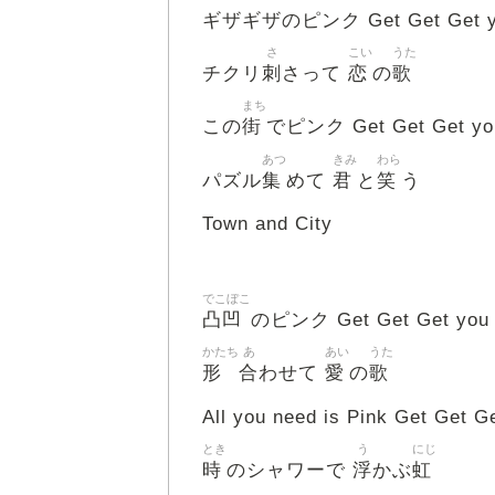
ギザギザのピンク Get Get Get yo
さ
こい
うた
刺
恋
歌
チクリ
さって
の
まち
街
この
でピンク Get Get Get yo
あつ
きみ
わら
集
君
笑
パズル
めて
と
う
Town and City
でこぼこ
凸凹
のピンク Get Get Get you 
かたち
あ
あい
うた
形
合
愛
歌
わせて
の
All you need is Pink Get Get 
とき
う
にじ
時
浮
虹
のシャワーで
かぶ