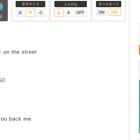
文字サイズ
ふりがな
ダークモード
果
on the street
ね)
u back me