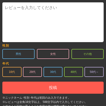
性別
男性
女性
その他
年代
10代
20代
30代
40代
50代～
投稿
※ニックネーム･性別･年代は初回のみ入力できます。
※レビューは全角10文字以上、500文字以内で入力してください。