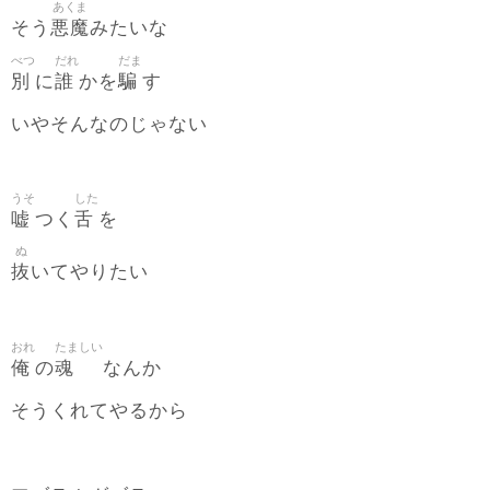
あくま
悪魔
そう
みたいな
べつ
だれ
だま
別
誰
騙
に
かを
す
いやそんなのじゃない
うそ
した
嘘
舌
つく
を
ぬ
抜
いてやりたい
おれ
たましい
俺
魂
の
なんか
そうくれてやるから