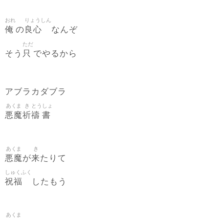
おれ
りょうしん
俺
良心
の
なんぞ
ただ
只
そう
でやるから
アブラカダブラ
あくま
き
とう
しょ
悪魔
祈
禱
書
あくま
き
悪魔
来
が
たりて
しゅくふく
祝福
したもう
あくま