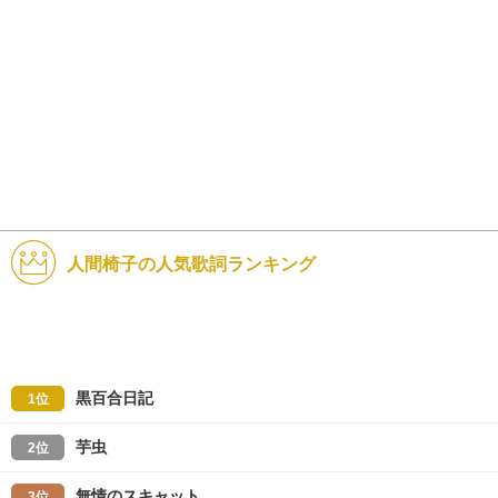
人間椅子の人気歌詞ランキング
黒百合日記
1位
芋虫
2位
無情のスキャット
3位