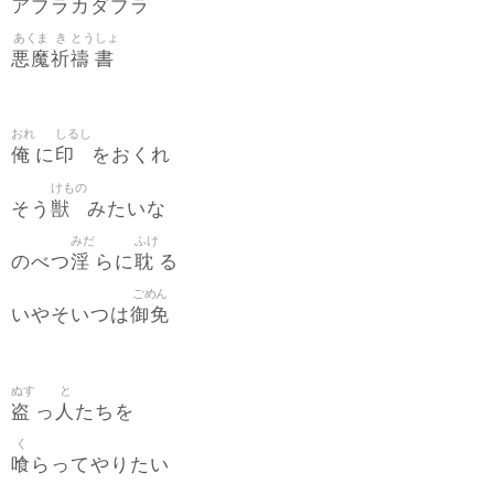
アブラカダブラ
あくま
き
とう
しょ
悪魔
祈
禱
書
おれ
しるし
俺
印
に
をおくれ
けもの
獣
そう
みたいな
みだ
ふけ
淫
耽
のべつ
らに
る
ごめん
御免
いやそいつは
ぬす
と
盗
人
っ
たちを
く
喰
らってやりたい