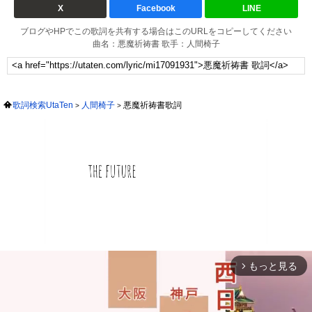
X
Facebook
LINE
ブログやHPでこの歌詞を共有する場合はこのURLをコピーしてください
曲名：悪魔祈祷書 歌手：人間椅子
歌詞検索UtaTen
人間椅子
悪魔祈祷書歌詞
もっと見る
arrow_forward_ios