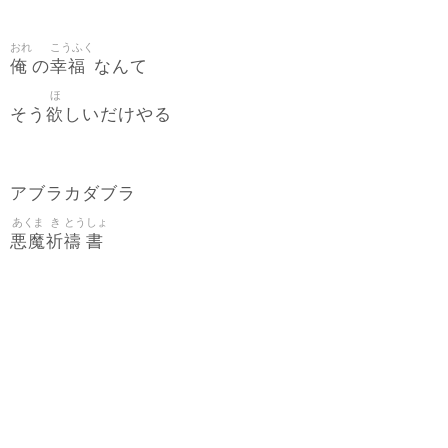
おれ
こうふく
俺
幸福
の
なんて
ほ
欲
そう
しいだけやる
アブラカダブラ
あくま
き
とう
しょ
悪魔
祈
禱
書