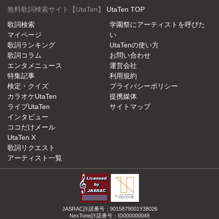
無料歌詞検索サイト【UtaTen】
UtaTen TOP
歌詞検索
学園祭にアーティストを呼びた
マイページ
い
歌詞ランキング
UtaTenの使い方
歌詞コラム
お問い合わせ
エンタメニュース
運営会社
特集記事
利用規約
検定・クイズ
プライバシーポリシー
カラオケUtaTen
提携媒体
ライブUtaTen
サイトマップ
インタビュー
ココだけメール
UtaTen X
歌詞リクエスト
アーティスト一覧
JASRAC許諾番号：9015879001Y38026
NexTone許諾番号：ID000000049