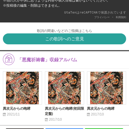
※他の人が不快に思うような内容や個人情報は書かないでください。
※投稿後の編集・削除はできません。
UtaTenはreCAPTCHAで保護されています
-
プライバシー
利用契約
歌詞の間違いなどのご指摘はこちら
この歌詞へのご意見
「悪魔祈祷書」収録アルバム
異次元からの咆哮
異次元からの咆哮(初回限
異次元からの咆哮
定盤)
2021/11
2017/10
2017/10