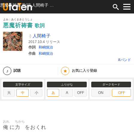
悪魔祈祷書 歌詞 人間椅子 ふりがな付
よみ：あくまきとうしょ
悪魔祈祷書
歌詞
人間椅子
2017.10.4 リリース
作詞
和嶋慎治
作曲
和嶋慎治
#バンド
★
試聴
お気に入り登録
文字サイズ
ふりがな
ダークモード
大
中
小
あ
A
OFF
ON
OFF
おれ
ちから
俺
力
に
をおくれ