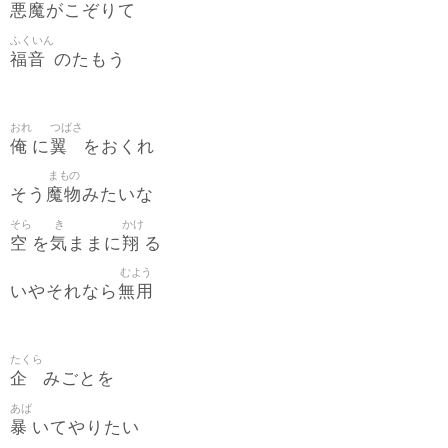
悪魔
がこぞりて
ふくいん
福音
のたもう
おれ
つばさ
俺
翼
に
をおくれ
まもの
魔物
そう
みたいな
そら
き
かけ
空
気
翔
を
ままに
る
むよう
無用
いやそれなら
たくら
企
みごとを
あば
暴
いてやりたい