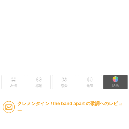
結果
友情
感動
恋愛
元気
クレメンタイン / the band apart の歌詞へのレビュ
ー