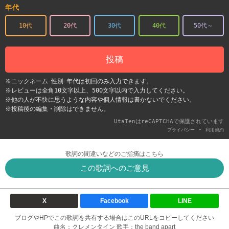
年代
10代
20代
30代
40代
50代～
投稿
※ニックネーム･性別･年代は初回のみ入力できます。
※レビューは全角10文字以上、500文字以内で入力してください。
※他の人が不快に思うような内容や個人情報は書かないでください。
※投稿後の編集・削除はできません。
UtaTenはreCAPTCHAで保護されています
-
プライバシー
利用契約
歌詞の間違いなどのご指摘はこちら
この歌詞へのご意見
X
Facebook
LINE
ブログやHPでこの歌詞を共有する場合はこのURLをコピーしてください
曲名：クレメンタイン 歌手：the band apart