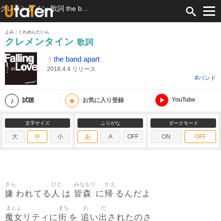
クレメンタイン 歌詞 the band apart ふりがな付
よみ：くれめんたいん
クレメンタイン
歌詞
the band apart
2018.4.4 リリース
#バンド
YouTube
★
試聴
お気に入り登録
文字サイズ
ふりがな
ダークモード
大
中
小
あ
A
OFF
ON
OFF
きら
ひと
みなもり
かえ
嫌
人
皆森
帰
われてる
は
に
るんだよ
まじょ
まち
お
だ
魔女
街
追
出
リティに
を
い
されたのさ