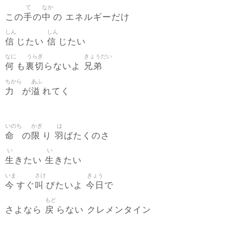
て
なか
手
中
この
の
の エネルギーだけ
しん
しん
信
信
じたい
じたい
なに
うらぎ
きょうだい
何
裏切
兄弟
も
らないよ
ちから
あふ
力
溢
が
れてく
いのち
かぎ
は
命
限
羽
の
り
ばたくのさ
い
い
生
生
きたい
きたい
いま
さけ
きょう
今
叫
今日
すぐ
びたいよ
で
もど
戻
さよなら
らない クレメンタイン