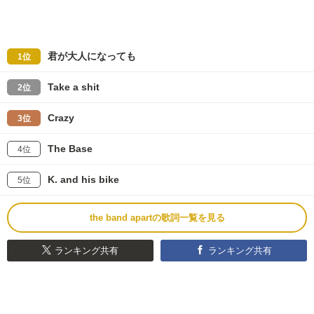
君が大人になっても
1位
Take a shit
2位
Crazy
3位
The Base
4位
K. and his bike
5位
the band apartの歌詞一覧を見る
ランキング共有
ランキング共有