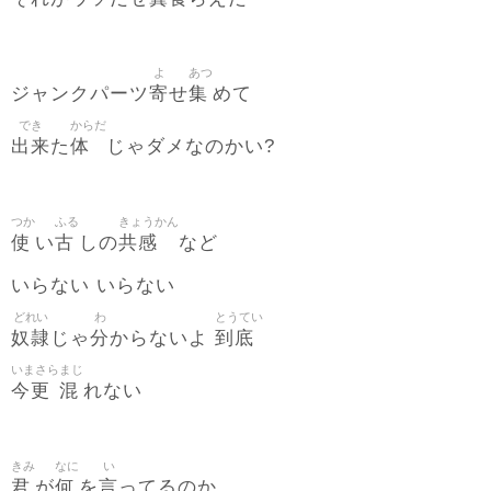
よ
あつ
寄
集
ジャンクパーツ
せ
めて
でき
からだ
出来
体
た
じゃダメなのかい?
つか
ふる
きょうかん
使
古
共感
い
しの
など
いらない いらない
どれい
わ
とうてい
奴隷
分
到底
じゃ
からないよ
いまさら
まじ
今更
混
れない
きみ
なに
い
君
何
言
が
を
ってるのか