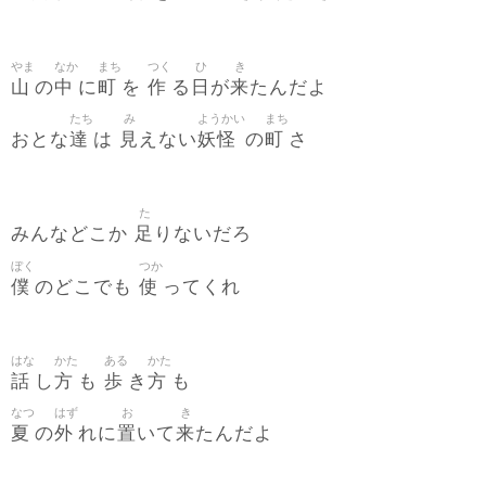
やま
なか
まち
つく
ひ
き
山
中
町
作
日
来
の
に
を
る
が
たんだよ
たち
み
ようかい
まち
達
見
妖怪
町
おとな
は
えない
の
さ
た
足
みんなどこか
りないだろ
ぼく
つか
僕
使
のどこでも
ってくれ
はな
かた
ある
かた
話
方
歩
方
し
も
き
も
なつ
はず
お
き
夏
外
置
来
の
れに
いて
たんだよ