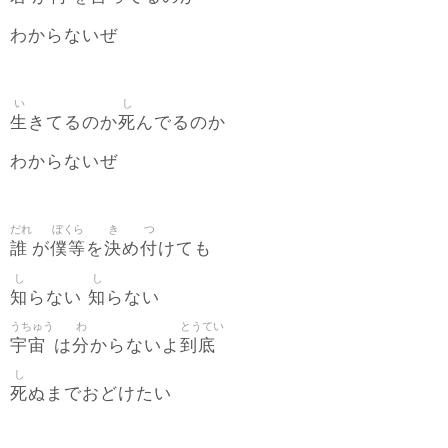
わからないぜ
い
し
生
死
きてるのか
んでるのか
わからないぜ
だれ
ぼくら
き
つ
誰
僕等
決
付
が
を
め
けても
し
し
知
知
らない
らない
うちゅう
わ
とうてい
宇宙
分
到底
は
からないよ
し
死
ぬまでおどけたい