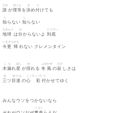
だれ
ぼくら
き
つ
誰
僕等
決
付
が
を
め
けても
し
し
知
知
らない
らない
ちきゅう
わ
とうてい
地球
分
到底
は
からないよ
いまさら
かえ
今更
帰
れない クレメンタイン
こ
も
ぼし
ゆ
ふゆ
かぜ
さび
木
漏
星
揺
冬
風
寂
れ
が
れる
の
しさは
み
め
たち
こころ
いろ
づ
三
目
達
心
彩
付
ツ
の
かせてゆく
みんなウソをつかないなら
くそく
糞食
それがウソだぜ
らえだ