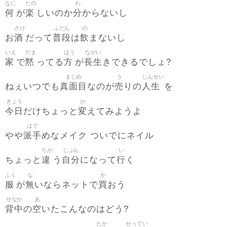
なに
たの
わ
何
楽
分
が
しいのか
からないし
さけ
ふだん
の
酒
普段
飲
お
だって
は
まないし
いえ
だま
ほう
ながい
家
黙
方
長生
で
ってる
が
きできるでしょ?
まじめ
う
じんせい
真面目
売
人生
ねぇいつでも
なのが
りの
を
きょう
か
今日
変
だけちょっと
えてみようよ
はで
派手
やや
めなメイク ついでにネイル
ちが
じぶん
い
違
自分
行
ちょっと
う
になって
く
ふく
な
か
服
無
買
が
いならネットで
おう
せなか
あ
背中
空
の
いたこんなのはどう?
たか
せってい