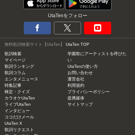
UtaTenをフォロー
無料歌詞検索サイト【UtaTen】
UtaTen TOP
歌詞検索
学園祭にアーティストを呼びた
マイページ
い
歌詞ランキング
UtaTenの使い方
歌詞コラム
お問い合わせ
エンタメニュース
運営会社
特集記事
利用規約
検定・クイズ
プライバシーポリシー
カラオケUtaTen
提携媒体
ライブUtaTen
サイトマップ
インタビュー
ココだけメール
UtaTen X
歌詞リクエスト