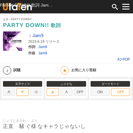
PARTY DOWN!! 歌詞 Jam9 ふりがな付
よみ：PARTY DOWN!!
PARTY DOWN!!
歌詞
Jam9
2019.6.19 リリース
作詞
Jam9
作曲
Jam9
#J-POP
★
試聴
お気に入り登録
文字サイズ
ふりがな
ダークモード
大
中
小
あ
A
OFF
ON
OFF
しょうじき
さわ
よう
正直
騒
様
ぐ
なキャラじゃないし