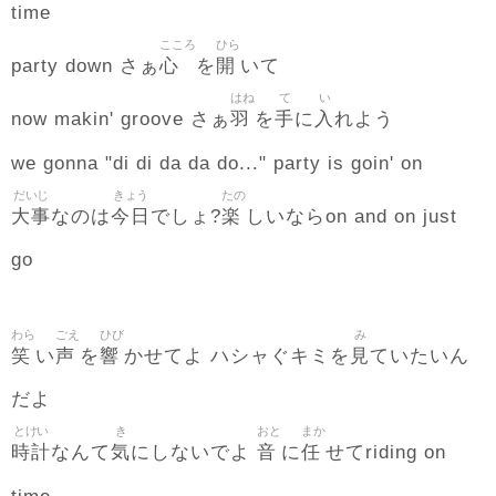
time
こころ
ひら
心
開
party down さぁ
を
いて
はね
て
い
羽
手
入
now makin' groove さぁ
を
に
れよう
we gonna "di di da da do..." party is goin' on
だいじ
きょう
たの
大事
今日
楽
なのは
でしょ?
しいならon and on just
go
わら
ごえ
ひび
み
笑
声
響
見
い
を
かせてよ ハシャぐキミを
ていたいん
だよ
とけい
き
おと
まか
時計
気
音
任
なんて
にしないでよ
に
せてriding on