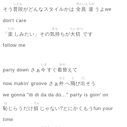
ふだん
ぜんいん
ちが
普段
全員
違
そう
がどんなスタイルかは
うよwe
don't care
たの
きも
たいせつ
楽
気持
大切
「
しみたい」その
ちが
です
follow me
いま
きが
今
着替
party down さぁ
すぐ
えて
そと
と
だ
外
飛
出
now makin' groove さぁ
へ
び
そう
we gonna "di di da da do..." party is goin' on
は
そん
恥
損
じらうだけ
じゃない?とにかくもうfun your
time