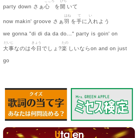
こころ
ひら
心
開
party down さぁ
を
いて
はね
て
い
羽
手
入
now makin' groove さぁ
を
に
れよう
we gonna "di di da da do..." party is goin' on
だいじ
きょう
たの
大事
今日
楽
なのは
でしょ?
しいならon and on just
go