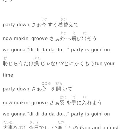
いま
きが
今
着替
party down さぁ
すぐ
えて
そと
と
だ
外
飛
出
now makin' groove さぁ
へ
び
そう
we gonna "di di da da do..." party is goin' on
は
そん
恥
損
じらうだけ
じゃない?とにかくもうfun your
time
こころ
ひら
心
開
party down さぁ
を
いて
はね
て
い
羽
手
入
now makin' groove さぁ
を
に
れよう
we gonna "di di da da do..." party is goin' on
だいじ
きょう
たの
大事
今日
楽
なのは
でしょ?
しいならon and on just