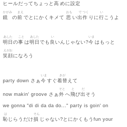
高
設定
ヒールだってちょっと
めに
かがみ
まえ
おも
で
つく
い
鏡
前
思
出
作
行
の
でとにかくキメて
い
りに
こうよ
あした
こと
あした
い
いま
明日
事
明日
良
今
の
は
でも
いんじゃない?
はもっと
えがお
笑顔
になろう
いま
きが
今
着替
party down さぁ
すぐ
えて
そと
と
だ
外
飛
出
now makin' groove さぁ
へ
び
そう
we gonna "di di da da do..." party is goin' on
は
そん
恥
損
じらうだけ
じゃない?とにかくもうfun your