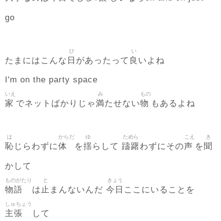
go
ひ
い
日
良
たまにはこんな
があったって
いよね
I'm on the party space
いえ
み
もの
家
満
物
でネットばかりじゃ
たせない
もあるよね
は
からだ
ゆ
ためら
こえ
き
恥
体
揺
躊躇
声
聞
じらわずに
を
らして
わずにその
を
かして
ものがたり
と
きょう
物語
止
今日
は
まんないんだ
ここにいることを
しゅちょう
主張
して