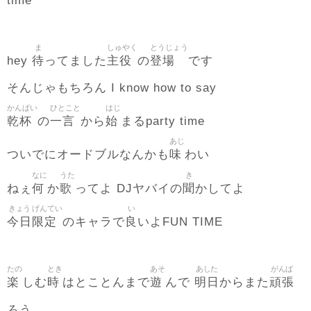
time
ま
しゅやく
とうじょう
待
主役
登場
hey
ってました
の
です
そんじゃもちろん I know how to say
かんぱい
ひとこと
はじ
乾杯
一言
始
の
から
まるparty time
あじ
味
ついでにオードブルなんかも
わい
なに
うた
き
何
歌
聞
ねぇ
か
ってよ DJヤバイの
かしてよ
きょう
げんてい
い
今日
限定
良
のキャラで
いよFUN TIME
たの
とき
あそ
あした
がんば
楽
時
遊
明日
頑張
しむ
はとことんまで
んで
からまた
ろう