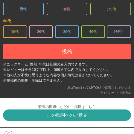
男性
女性
その他
年代
10代
20代
30代
40代
50代～
投稿
※ニックネーム･性別･年代は初回のみ入力できます。
※レビューは全角10文字以上、500文字以内で入力してください。
※他の人が不快に思うような内容や個人情報は書かないでください。
※投稿後の編集・削除はできません。
UtaTenはreCAPTCHAで保護されています
-
プライバシー
利用契約
歌詞の間違いなどのご指摘はこちら
この歌詞へのご意見