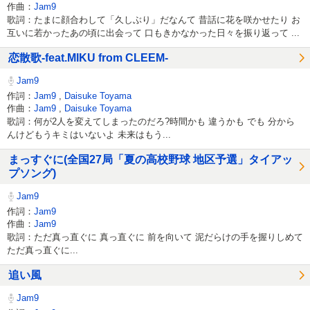
作曲：
Jam9
歌詞：たまに顔合わして「久しぶり」だなんて 昔話に花を咲かせたり お
互いに若かったあの頃に出会って 口もきかなかった日々を振り返って ...
恋散歌-feat.MIKU from CLEEM-
Jam9
作詞：
Jam9
,
Daisuke Toyama
作曲：
Jam9
,
Daisuke Toyama
歌詞：何が2人を変えてしまったのだろ?時間かも 違うかも でも 分から
んけどもうキミはいないよ 未来はもう...
まっすぐに(全国27局「夏の高校野球 地区予選」タイアッ
プソング)
Jam9
作詞：
Jam9
作曲：
Jam9
歌詞：ただ真っ直ぐに 真っ直ぐに 前を向いて 泥だらけの手を握りしめて
ただ真っ直ぐに...
追い風
Jam9