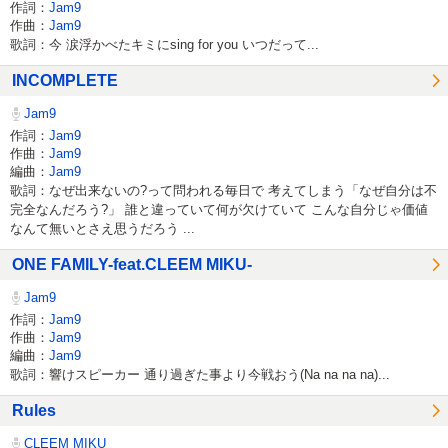
作詞：
Jam9
作曲：
Jam9
歌詞：今 涙浮かべたキミにsing for you いつだって...
INCOMPLETE
Jam9
作詞：
Jam9
作曲：
Jam9
編曲：
Jam9
歌詞：なぜ出来ないの?って問われる毎日で 考えてしまう「なぜ自分は不
完全なんだろう?」 誰と違っていて何が欠けていて こんな自分じゃ価値
なんて無いとさえ思うだろう ...
ONE FAMILY-feat.CLEEM MIKU-
Jam9
作詞：
Jam9
作曲：
Jam9
編曲：
Jam9
歌詞：響けスピーカー 通り過ぎた事より今戦おう(Na na na na)...
Rules
CLEEM MIKU