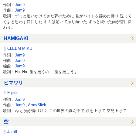
作詞：
Jam9
作曲：
Jam9
歌詞：ずっと追いかけてきた夢のために 君がバイトを辞めた帰り 送って
くよと思わず口にした キミは驚いて振り向いた ずっと続いた雨が雪に変
わり...
HAMIGAKI
CLEEM MIKU
作詞：
Jam9
作曲：
Jam9
編曲：
Jam9
歌詞：Ha- Ha- 歯を磨くの… 歯を磨こうよ...
ヒマワリ
E-girls
作詞：
Jam9
作曲：
Jam9
,
ArmySlick
歌詞：ねぇ 光が降り注ぐ この世界の真ん中で 顔を上げて 空見上げて...
空
Jam9