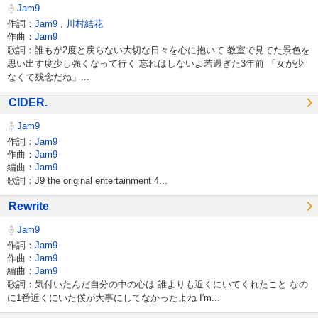
Jam9
作詞：
Jam9
,
川村結花
作曲：
Jam9
歌詞：誰もが2度と戻らない大切な日々を心に抱いて 教室で見てた景色を
思い出す度少し強くなって行く 忘れはしないよ若過ぎた3年前 「女が少
なくて残念だね」...
CIDER.
Jam9
作詞：
Jam9
作曲：
Jam9
編曲：
Jam9
歌詞：J9 the original entertainment 4...
Rewrite
Jam9
作詞：
Jam9
作曲：
Jam9
編曲：
Jam9
歌詞：気付いたんだ自分の中の心は 誰よりも近くにいてくれたこと なの
に1番近くにいた僕が大事にしてなかったよね I'm...