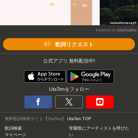
Powered by 
GliaStudios
Mute
歌詞リクエスト
公式アプリ 無料配信中!
UtaTenをフォロー
無料歌詞検索サイト【UtaTen】
UtaTen TOP
歌詞検索
学園祭にアーティストを呼びた
マイページ
い