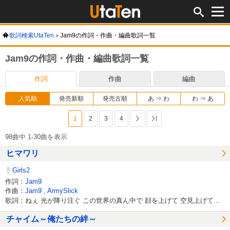
歌詞検索UtaTen
Jam9の作詞・作曲・編曲歌詞一覧
Jam9の作詞・作曲・編曲歌詞一覧
作詞
作曲
編曲
人気順
発売新順
発売古順
あ ⇒ わ
わ ⇒ あ
1
2
3
4
次へ
最後へ
98曲中 1-30曲を表示
ヒマワリ
Girls2
作詞：
Jam9
作曲：
Jam9
,
ArmySlick
歌詞：ねぇ 光が降り注ぐ この世界の真ん中で 顔を上げて 空見上げて...
チャイム～俺たちの絆～