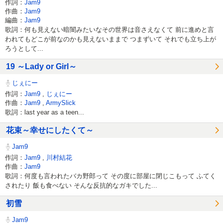
作詞：
Jam9
作曲：
Jam9
編曲：
Jam9
歌詞：何も見えない暗闇みたいなその世界は音さえなくて 前に進めと言
われてもどこが前なのかも見えないままで つまずいて それでも立ち上が
ろうとして...
19 ～Lady or Girl～
じぇにー
作詞：
Jam9
,
じぇにー
作曲：
Jam9
,
ArmySlick
歌詞：last year as a teen...
花束～幸せにしたくて～
Jam9
作詞：
Jam9
,
川村結花
作曲：
Jam9
歌詞：何度も言われたバカ野郎って その度に部屋に閉じこもって ふてく
されたり 飯も食べない そんな反抗的なガキでした...
初雪
Jam9