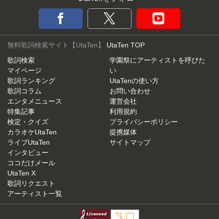
無料歌詞検索サイト【UtaTen】
UtaTen TOP
歌詞検索
学園祭にアーティストを呼びた
マイページ
い
歌詞ランキング
UtaTenの使い方
歌詞コラム
お問い合わせ
エンタメニュース
運営会社
特集記事
利用規約
検定・クイズ
プライバシーポリシー
カラオケUtaTen
提携媒体
ライブUtaTen
サイトマップ
インタビュー
ココだけメール
UtaTen X
歌詞リクエスト
アーティスト一覧