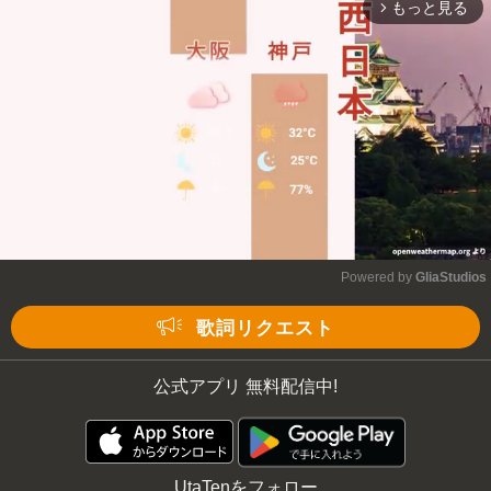
もっと見る
arrow_forward_ios
Powered by 
GliaStudios
Mute
歌詞リクエスト
公式アプリ 無料配信中!
UtaTenをフォロー