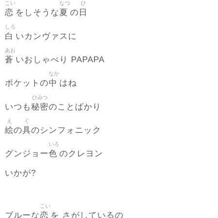
こい
なつ
ひ
恋
夏
日
をしそうな
の
しろ
白
いカンヴァスに
あお
蒼
いおしゃべり PAPAPA
なか
中
ポケットの
はね
ひみつ
秘密
いつも
のことばかり
え
ぐ
絵
具
の
のシンフォニック
いろ
色
グンジョー
のクレヨン
いかが?
こい
恋
ブルーな
を さがしているの