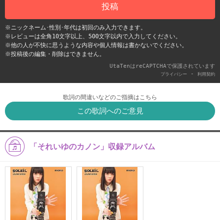
投稿
※ニックネーム･性別･年代は初回のみ入力できます。
※レビューは全角10文字以上、500文字以内で入力してください。
※他の人が不快に思うような内容や個人情報は書かないでください。
※投稿後の編集・削除はできません。
UtaTenはreCAPTCHAで保護されています
-
プライバシー
利用契約
歌詞の間違いなどのご指摘はこちら
この歌詞へのご意見
「それいゆのカノン」収録アルバム