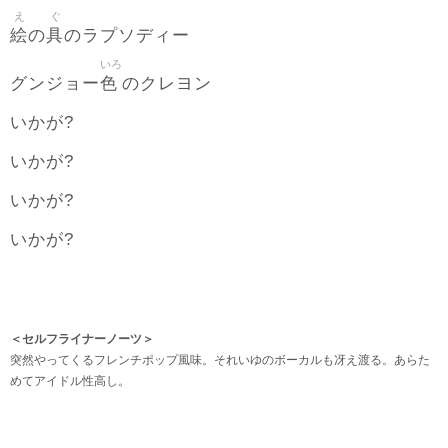
え
ぐ
絵
具
の
のラプソディー
いろ
色
グンジョー
のクレヨン
いかが?
いかが?
いかが?
いかが?
＜セルフライナーノーツ＞
突然やってくるフレンチポップ風味。それいゆのボーカルも冴え渡る。あらた
めてアイドル性高し。