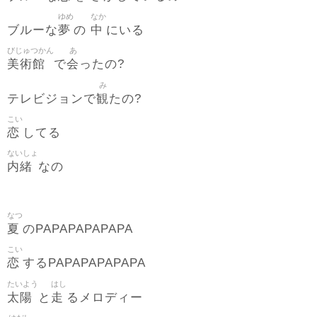
ゆめ
なか
夢
中
ブルーな
の
にいる
びじゅつかん
あ
美術館
会
で
ったの?
み
観
テレビジョンで
たの?
こい
恋
してる
ないしょ
内緒
なの
なつ
夏
のPAPAPAPAPAPA
こい
恋
するPAPAPAPAPAPA
たいよう
はし
太陽
走
と
るメロディー