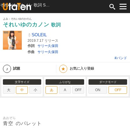
それいゆのカノン 歌詞 SOLEIL ふりがな付
よみ：それいゆのかのん
それいゆのカノン
歌詞
SOLEIL
2019.7.17 リリース
作詞
サリー久保田
作曲
サリー久保田
#バンド
★
試聴
お気に入り登録
文字サイズ
ふりがな
ダークモード
大
中
小
あ
A
OFF
ON
OFF
あおぞら
青空
のパレット