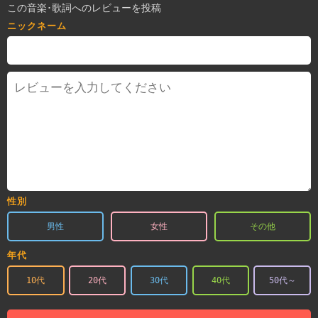
この音楽･歌詞へのレビューを投稿
ニックネーム
性別
男性
女性
その他
年代
10代
20代
30代
40代
50代～