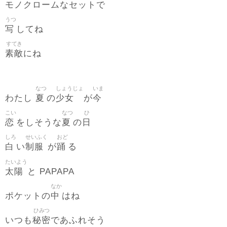
モノクロームなセットで
うつ
写
してね
すてき
素敵
にね
なつ
しょうじょ
いま
夏
少女
今
わたし
の
が
こい
なつ
ひ
恋
夏
日
をしそうな
の
しろ
せいふく
おど
白
制服
踊
い
が
る
たいよう
太陽
と PAPAPA
なか
中
ポケットの
はね
ひみつ
秘密
いつも
であふれそう