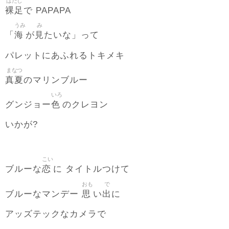
はだし
裸足
で PAPAPA
うみ
み
海
見
「
が
たいな」って
パレットにあふれるトキメキ
まなつ
真夏
のマリンブルー
いろ
色
グンジョー
のクレヨン
いかが?
こい
恋
ブルーな
に タイトルつけて
おも
で
思
出
ブルーなマンデー
い
に
アッズテックなカメラで