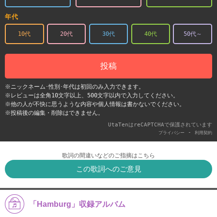
年代
10代
20代
30代
40代
50代～
投稿
※ニックネーム･性別･年代は初回のみ入力できます。
※レビューは全角10文字以上、500文字以内で入力してください。
※他の人が不快に思うような内容や個人情報は書かないでください。
※投稿後の編集・削除はできません。
UtaTenはreCAPTCHAで保護されています
-
プライバシー
利用契約
歌詞の間違いなどのご指摘はこちら
この歌詞へのご意見
「Hamburg」収録アルバム