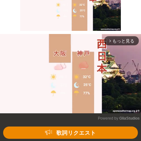
もっと見る
arrow_forward_ios
Mute
Powered by 
GliaStudios
Mute
歌詞リクエスト