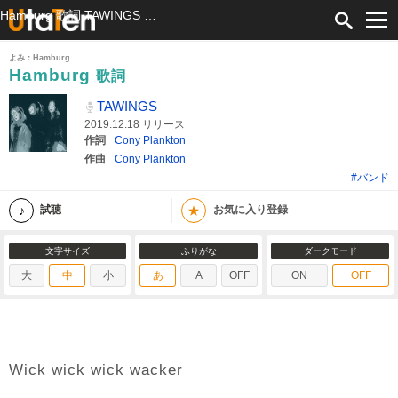
Hamburg 歌詞 TAWINGS ふりがな付
よみ：Hamburg
Hamburg
歌詞
TAWINGS
2019.12.18 リリース
作詞
Cony Plankton
作曲
Cony Plankton
#バンド
★
試聴
お気に入り登録
文字サイズ
ふりがな
ダークモード
大
中
小
あ
A
OFF
ON
OFF
Wick wick wick wacker