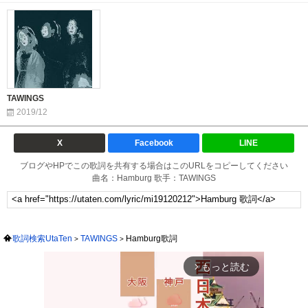
TAWINGS
2019/12
X
Facebook
LINE
ブログやHPでこの歌詞を共有する場合はこのURLをコピーしてください
曲名：Hamburg 歌手：TAWINGS
歌詞検索UtaTen
TAWINGS
Hamburg歌詞
もっと読む
arrow_forward_ios