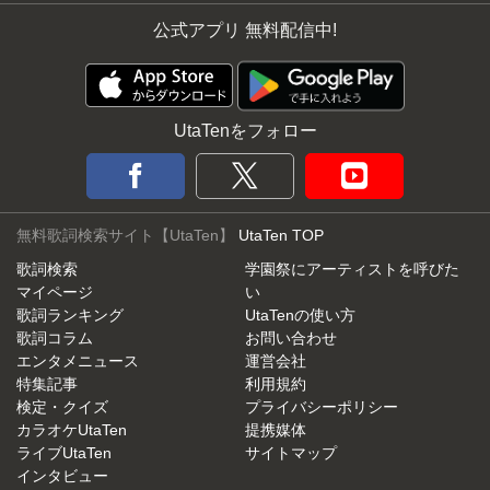
公式アプリ 無料配信中!
UtaTenをフォロー
無料歌詞検索サイト【UtaTen】
UtaTen TOP
歌詞検索
学園祭にアーティストを呼びた
マイページ
い
歌詞ランキング
UtaTenの使い方
歌詞コラム
お問い合わせ
エンタメニュース
運営会社
特集記事
利用規約
検定・クイズ
プライバシーポリシー
カラオケUtaTen
提携媒体
ライブUtaTen
サイトマップ
インタビュー