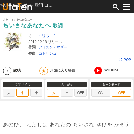
ちいさなあなたへ 歌詞 コトリンゴ ふりがな付
よみ：ちいさなあなたへ
ちいさなあなたへ
歌詞
コトリンゴ
2019.12.18 リリース
作詞
アリスン・マギー
作曲
コトリンゴ
#J-POP
YouTube
★
試聴
お気に入り登録
文字サイズ
ふりがな
ダークモード
大
中
小
あ
A
OFF
ON
OFF
あのひ、 わたしは あなたの ちいさな ゆびを かぞえ