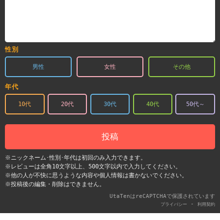
性別
男性
女性
その他
年代
10代
20代
30代
40代
50代～
投稿
※ニックネーム･性別･年代は初回のみ入力できます。
※レビューは全角10文字以上、500文字以内で入力してください。
※他の人が不快に思うような内容や個人情報は書かないでください。
※投稿後の編集・削除はできません。
UtaTenはreCAPTCHAで保護されています
-
プライバシー
利用契約