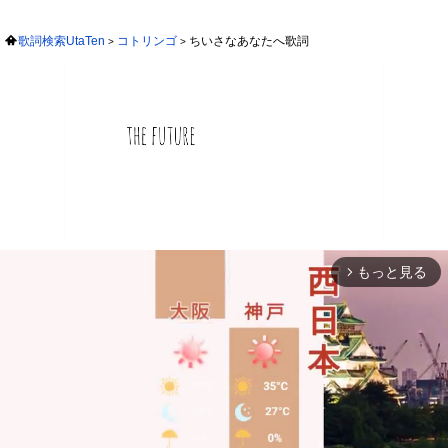
歌詞検索UtaTen
コトリンゴ
ちいさなあなたへ歌詞
もっと見る
arrow_forward_ios