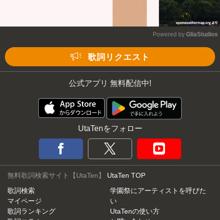
Powered by 
GliaStudios
Mute
歌詞リクエスト
公式アプリ 無料配信中!
UtaTenをフォロー
無料歌詞検索サイト【UtaTen】
UtaTen TOP
歌詞検索
学園祭にアーティストを呼びた
マイページ
い
歌詞ランキング
UtaTenの使い方