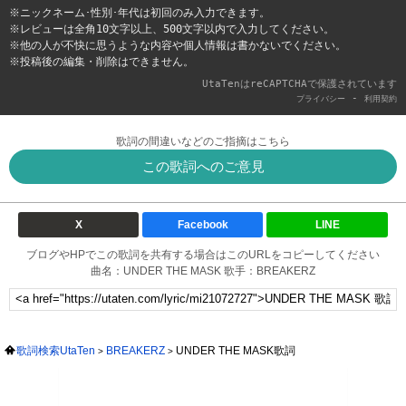
※ニックネーム･性別･年代は初回のみ入力できます。
※レビューは全角10文字以上、500文字以内で入力してください。
※他の人が不快に思うような内容や個人情報は書かないでください。
※投稿後の編集・削除はできません。
UtaTenはreCAPTCHAで保護されています
-
プライバシー
利用契約
歌詞の間違いなどのご指摘はこちら
この歌詞へのご意見
X
Facebook
LINE
ブログやHPでこの歌詞を共有する場合はこのURLをコピーしてください
曲名：UNDER THE MASK 歌手：BREAKERZ
歌詞検索UtaTen
BREAKERZ
UNDER THE MASK歌詞