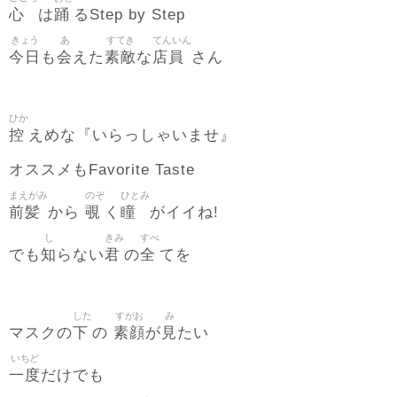
心
踊
は
るStep by Step
きょう
あ
すてき
てんいん
今日
会
素敵
店員
も
えた
な
さん
ひか
控
えめな『いらっしゃいませ』
オススメもFavorite Taste
まえがみ
のぞ
ひとみ
前髪
覗
瞳
から
く
がイイね!
し
きみ
すべ
知
君
全
でも
らない
の
てを
した
すがお
み
下
素顔
見
マスクの
の
が
たい
いちど
一度
だけでも