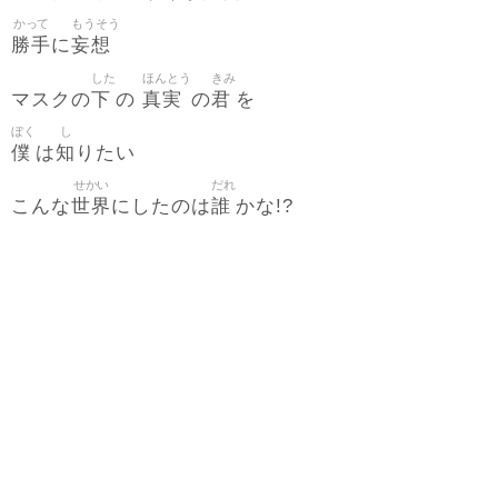
かって
もうそう
勝手
妄想
に
した
ほんとう
きみ
下
真実
君
マスクの
の
の
を
ぼく
し
僕
知
は
りたい
せかい
だれ
世界
誰
こんな
にしたのは
かな!?