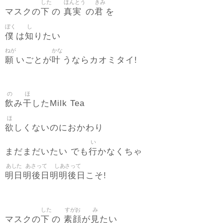
した
ほんとう
きみ
下
真実
君
マスクの
の
の
を
ぼく
し
僕
知
は
りたい
ねが
かな
願
叶
いごとが
うならカオミタイ!
の
ほ
飲
干
み
したMilk Tea
ほ
欲
しくないのにおかわり
い
行
まだまだいたい でも
かなくちゃ
あした
あさって
しあさって
明日
明後日
明明後日
こそ!
した
すがお
み
下
素顔
見
マスクの
の
が
たい