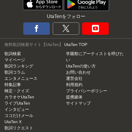
UtaTenをフォロー
無料歌詞検索サイト【UtaTen】
UtaTen TOP
歌詞検索
学園祭にアーティストを呼びた
マイページ
い
歌詞ランキング
UtaTenの使い方
歌詞コラム
お問い合わせ
エンタメニュース
運営会社
特集記事
利用規約
検定・クイズ
プライバシーポリシー
カラオケUtaTen
提携媒体
ライブUtaTen
サイトマップ
インタビュー
ココだけメール
UtaTen X
歌詞リクエスト