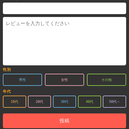
性別
男性
女性
その他
年代
10代
20代
30代
40代
50代～
投稿