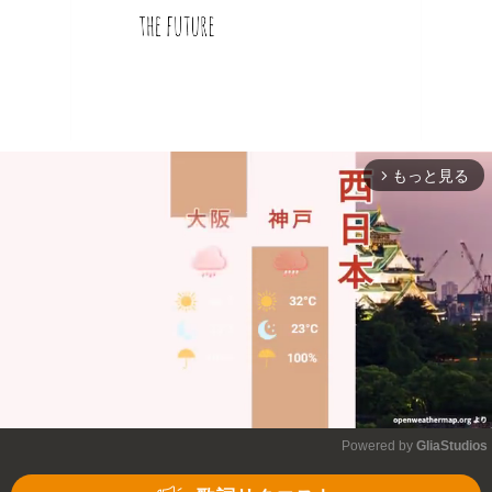
もっと見る
arrow_forward_ios
Powered by 
GliaStudios
Mute