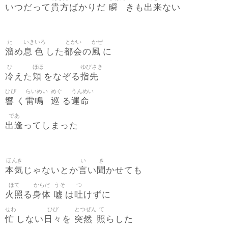
貴方
瞬
出来
いつだって
ばかりだ
きも
ない
た
いき
いろ
とかい
かぜ
溜
息
色
都会
風
め
した
の
に
ひ
ほほ
ゆびさき
冷
頬
指先
えた
をなぞる
ひび
らいめい
めぐ
うんめい
響
雷鳴
巡
運命
く
る
であ
出逢
ってしまった
ほんき
い
き
本気
言
聞
じゃないとか
い
かせても
ほて
からだ
うそ
つ
火照
身体
嘘
吐
る
は
けずに
せわ
ひび
とつぜん
て
忙
日々
突然
照
しない
を
らした