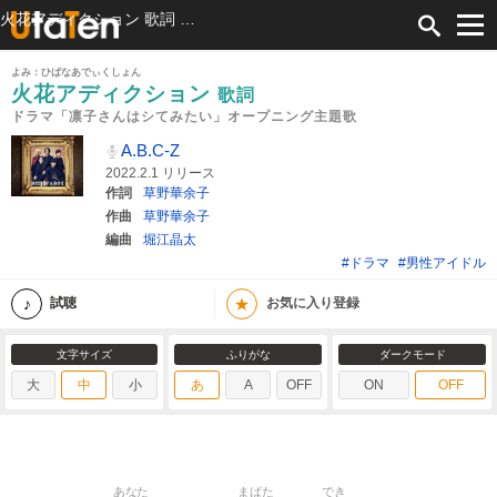
火花アディクション 歌詞 A.B.C-Z ドラマ「凛子さんはシてみたい」オープニング主題歌 ふりがな付
よみ：ひばなあでぃくしょん
火花アディクション
歌詞
ドラマ「凛子さんはシてみたい」オープニング主題歌
A.B.C-Z
2022.2.1 リリース
作詞
草野華余子
作曲
草野華余子
編曲
堀江晶太
#ドラマ
#男性アイドル
★
試聴
お気に入り登録
文字サイズ
ふりがな
ダークモード
大
中
小
あ
A
OFF
ON
OFF
あなた
まばた
でき