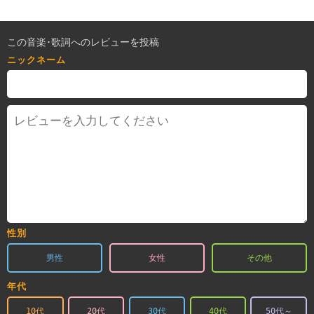
この音楽･歌詞へのレビューを投稿
ニックネーム
性別
男性
女性
その他
年代
10代
20代
30代
40代
50代～