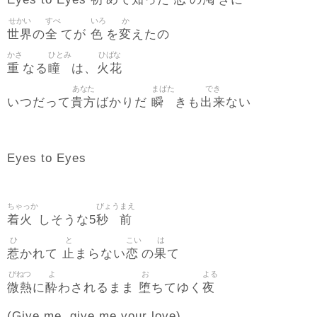
Eyes to Eyes
めて
った
の
きに
せかい
すべ
いろ
か
世界
全
色
変
の
てが
を
えたの
かさ
ひとみ
ひばな
重
瞳
火花
なる
は、
あなた
まばた
でき
貴方
瞬
出来
いつだって
ばかりだ
きも
ない
Eyes to Eyes
ちゃっか
びょう
まえ
着火
秒
前
しそうな5
ひ
と
こい
は
惹
止
恋
果
かれて
まらない
の
て
びねつ
よ
お
よる
微熱
酔
堕
夜
に
わされるまま
ちてゆく
(Give me, give me your love)