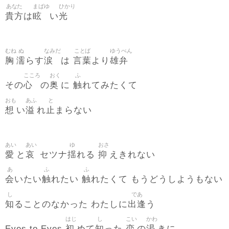
あなた
まばゆ
ひかり
貴方
眩
光
は
い
むね
ぬ
なみだ
ことば
ゆうべん
胸
濡
涙
言葉
雄弁
らす
は
より
こころ
おく
ふ
心
奥
触
その
の
に
れてみたくて
おも
あふ
と
想
溢
止
い
れ
まらない
あい
あい
ゆ
おさ
愛
哀
揺
抑
と
セツナ
れる
えきれない
あ
ふ
ふ
会
触
触
いたい
れたい
れたくて もうどうしようもない
し
であ
知
出逢
ることのなかった わたしに
う
はじ
し
こい
かわ
初
知
恋
渇