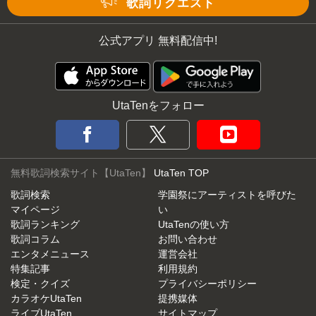
歌詞リクエスト
公式アプリ 無料配信中!
UtaTenをフォロー
無料歌詞検索サイト【UtaTen】
UtaTen TOP
歌詞検索
学園祭にアーティストを呼びた
マイページ
い
歌詞ランキング
UtaTenの使い方
歌詞コラム
お問い合わせ
エンタメニュース
運営会社
特集記事
利用規約
検定・クイズ
プライバシーポリシー
カラオケUtaTen
提携媒体
ライブUtaTen
サイトマップ