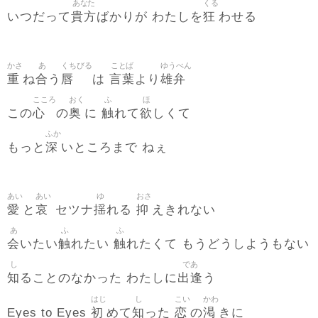
あなた
くる
貴方
狂
いつだって
ばかりが わたしを
わせる
かさ
あ
くちびる
ことば
ゆうべん
重
合
唇
言葉
雄弁
ね
う
は
より
こころ
おく
ふ
ほ
心
奥
触
欲
この
の
に
れて
しくて
ふか
深
もっと
いところまで ねぇ
あい
あい
ゆ
おさ
愛
哀
揺
抑
と
セツナ
れる
えきれない
あ
ふ
ふ
会
触
触
いたい
れたい
れたくて もうどうしようもない
し
であ
知
出逢
ることのなかった わたしに
う
はじ
し
こい
かわ
初
知
恋
渇
Eyes to Eyes
めて
った
の
きに