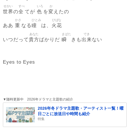
せかい
すべ
いろ
か
世界
全
色
変
の
てが
を
えたの
かさ
ひとみ
ひばな
重
瞳
火花
ああ
なる
は、
あなた
まばた
でき
貴方
瞬
出来
いつだって
ばかりだ
きも
ない
Eyes to Eyes
▼随時更新中 2026年ドラマと主題歌の紹介
2026年冬ドラマ主題歌・アーティスト一覧！曜
日ごとに放送日や時間も紹介
特集