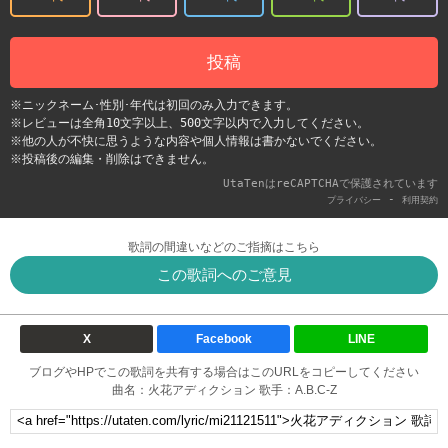
投稿
※ニックネーム･性別･年代は初回のみ入力できます。
※レビューは全角10文字以上、500文字以内で入力してください。
※他の人が不快に思うような内容や個人情報は書かないでください。
※投稿後の編集・削除はできません。
UtaTenはreCAPTCHAで保護されています
-
プライバシー
利用契約
歌詞の間違いなどのご指摘はこちら
この歌詞へのご意見
X
Facebook
LINE
ブログやHPでこの歌詞を共有する場合はこのURLをコピーしてください
曲名：火花アディクション 歌手：A.B.C-Z