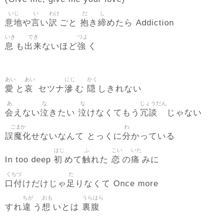
いじ
い
わけ
だ
し
意地
言
訳
抱
締
や
い
ごと
き
めたら Addiction
いき
でき
つよ
息
出来
強
も
ないほど
く
あい
あい
にじ
かく
愛
哀
滲
隠
と
セツナ
む
しきれない
あ
な
な
じょうだん
会
泣
泣
冗談
えない
きたい
けなくてもう
じゃない
ごまか
わ
誤魔化
分
せないなんて とっくに
かっている
はじ
ふ
こい
いた
初
触
恋
痛
In too deep
めて
れた
の
みに
くちづ
た
口付
足
けだけじゃ
りなくて Once more
ちが
おも
うらはら
違
想
裏腹
すれ
う
いとは