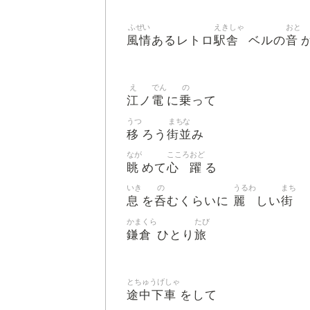
ふぜい
えきしゃ
おと
風情
駅舎
音
あるレトロ
ベルの
え
でん
の
江
電
乗
ノ
に
って
うつ
まちな
移
街並
ろう
み
なが
こころ
おど
眺
心
躍
めて
る
いき
の
うるわ
まち
息
呑
麗
街
を
むくらいに
しい
かまくら
たび
鎌倉
旅
ひとり
とちゅうげしゃ
途中下車
をして