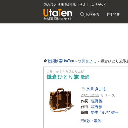
鎌倉ひとり旅 歌詞 氷川きよし ふりがな付
歌詞検索
特集
歌詞検索UtaTen
氷川きよし
鎌倉ひとり旅歌
よみ：かまくらひとりたび
鎌倉ひとり旅
歌詞
氷川きよし
2021.12.22 リリース
作詞
塩野雅
作曲
塩野雅
編曲
野中 "まさ" 雄一
#演歌・歌謡