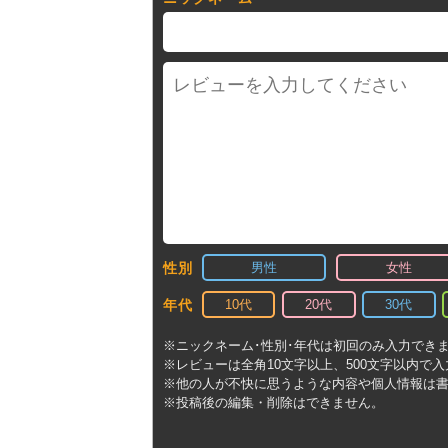
男性
女性
性別
10代
20代
30代
年代
※ニックネーム･性別･年代は初回のみ入力でき
※レビューは全角10文字以上、500文字以内で
※他の人が不快に思うような内容や個人情報は
※投稿後の編集・削除はできません。