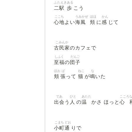
ふたえき
ある
二駅
歩
こう
ここち
うみかぜ
ほほ
かん
心地
海風
頬
感
よい
に
じて
こみんか
古民家
のカフェで
しふく
だんご
至福
団子
の
ほお
ば
ねこ
な
頬
張
猫
鳴
って
が
いた
であ
ひと
あたた
こころ
出会
人
温
心
う
の
かさ ほっと
こまち
どお
小町
通
りで