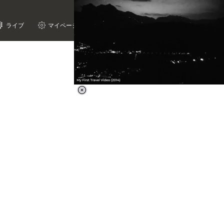
ライブ
マイページ
Loaded
:
62.90%
/
Unmute