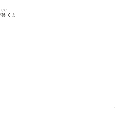
ひび
響
が
くよ