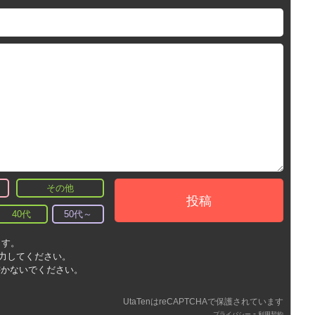
その他
投稿
40代
50代～
ます。
入力してください。
書かないでください。
UtaTenはreCAPTCHAで保護されています
-
プライバシー
利用契約