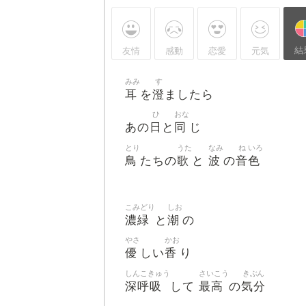
結
友情
感動
恋愛
元気
みみ
す
耳
澄
を
ましたら
ひ
おな
日
同
あの
と
じ
とり
うた
なみ
ね
いろ
鳥
歌
波
音
色
たちの
と
の
こみどり
しお
濃緑
潮
と
の
やさ
かお
優
香
しい
り
しんこきゅう
さいこう
きぶん
深呼吸
最高
気分
して
の