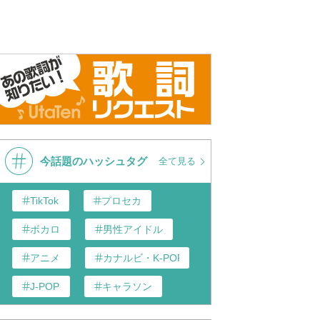
今話題のハッシュタグ
全て見る
TikTok
プロセカ
ボカロ
男性アイドル
アニメ
カナルビ・K-POP和訳
J-POP
キャラソン
あんスタ
歌い手