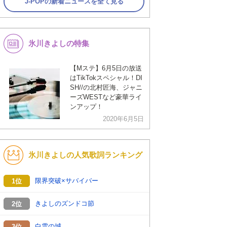
J-POPの新着ニュースを全て見る
氷川きよしの特集
【Mステ】6月5日の放送
はTikTokスペシャル！DI
SH//の北村匠海、ジャニ
ーズWESTなど豪華ライ
ンアップ！
2020年6月5日
氷川きよしの人気歌詞ランキング
限界突破×サバイバー
1位
きよしのズンドコ節
2位
白雲の城
3位