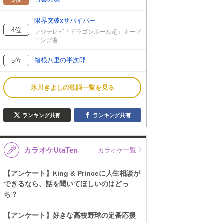
限界突破xサバイバー
4位
フジテレビ「ドラゴンボール超」オープ
ニング曲
箱根八里の半次郎
5位
氷川きよしの歌詞一覧を見る
ランキング共有
ランキング共有
カラオケUtaTen
カラオケ一覧
【アンケート】King & Princeに人生相談が
できるなら、話を聞いてほしいのはどっ
ち？
【アンケート】好きな高校野球の定番応援