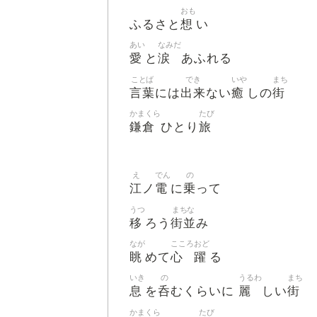
おも
想
ふるさと
い
あい
なみだ
愛
涙
と
あふれる
ことば
でき
いや
まち
言葉
出来
癒
街
には
ない
しの
かまくら
たび
鎌倉
旅
ひとり
え
でん
の
江
電
乗
ノ
に
って
うつ
まちな
移
街並
ろう
み
なが
こころ
おど
眺
心
躍
めて
る
いき
の
うるわ
まち
息
呑
麗
街
を
むくらいに
しい
かまくら
たび