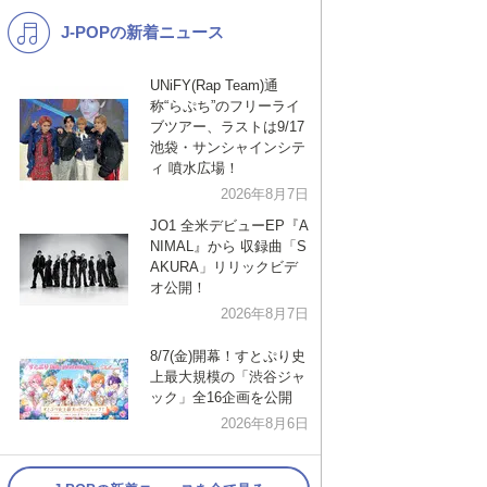
J-POPの新着ニュース
K-POP
バンド
演歌・歌謡
洋楽
UNiFY(Rap Team)通
称“らぷち”のフリーライ
VTuber
ディズニー
ブツアー、ラストは9/17
池袋・サンシャインシテ
ィ 噴水広場！
2026年8月7日
JO1 全米デビューEP『A
NIMAL』から 収録曲「S
AKURA」リリックビデ
オ公開！
2026年8月7日
8/7(金)開幕！すとぷり史
上最大規模の「渋谷ジャ
ック」全16企画を公開
2026年8月6日