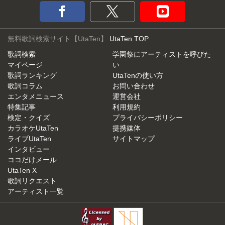
無料歌詞検索サイト【UtaTen】
UtaTen TOP
歌詞検索
学園祭にアーティストを呼びた
マイページ
い
歌詞ランキング
UtaTenの使い方
歌詞コラム
お問い合わせ
エンタメニュース
運営会社
特集記事
利用規約
検定・クイズ
プライバシーポリシー
カラオケUtaTen
提携媒体
ライブUtaTen
サイトマップ
インタビュー
ココだけメール
UtaTen X
歌詞リクエスト
アーティスト一覧