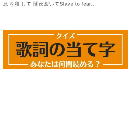
息
殺
闇夜
裂
を
して
いてSlave to fear...