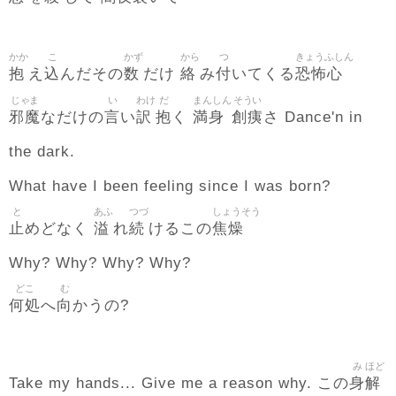
かか
こ
かず
から
つ
きょうふしん
抱
込
数
絡
付
恐怖心
え
んだその
だけ
み
いてくる
じゃま
い
わけ
だ
まんしん
そうい
邪魔
言
訳
抱
満身
創痍
なだけの
い
く
さ Dance'n in
the dark.
What have I been feeling since I was born?
と
あふ
つづ
しょうそう
止
溢
続
焦燥
めどなく
れ
けるこの
Why? Why? Why? Why?
どこ
む
何処
向
へ
かうの?
み
ほど
身
解
Take my hands... Give me a reason why. この