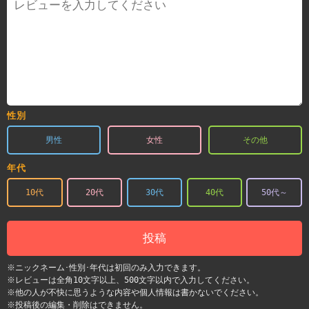
性別
男性
女性
その他
年代
10代
20代
30代
40代
50代～
投稿
※ニックネーム･性別･年代は初回のみ入力できます。
※レビューは全角10文字以上、500文字以内で入力してください。
※他の人が不快に思うような内容や個人情報は書かないでください。
※投稿後の編集・削除はできません。