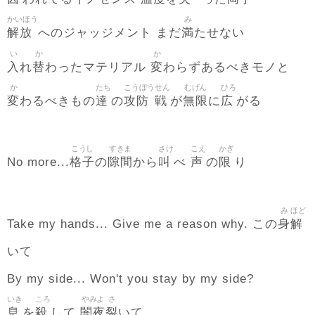
かいほう
み
解放
満
へのジャッジメント まだ
たせない
い
か
か
入
替
変
れ
わったマテリアル
わらずあるべきモノと
か
たち
こうぼう
せん
むげん
ひろ
変
達
攻防
戦
無限
広
わるべきもの
の
が
に
がる
こうし
すきま
さけ
こえ
かぎ
格子
隙間
叫
声
限
No more...
の
から
べ
の
り
み
ほど
身
解
Take my hands... Give me a reason why. この
いて
By my side... Won't you stay by my side?
いき
ころ
やみよ
さ
息
殺
闇夜
裂
を
して
いて