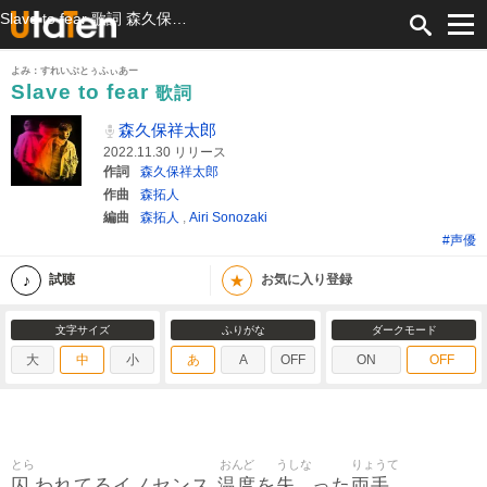
Slave to fear 歌詞 森久保祥太郎 ふりがな付
よみ：すれいぶとぅふぃあー
Slave to fear
歌詞
森久保祥太郎
2022.11.30 リリース
作詞
森久保祥太郎
作曲
森拓人
編曲
森拓人
,
Airi Sonozaki
#声優
★
試聴
お気に入り登録
文字サイズ
ふりがな
ダークモード
大
中
小
あ
A
OFF
ON
OFF
とら
おんど
うしな
りょうて
囚
温度
失
両手
われてるイノセンス
を
った