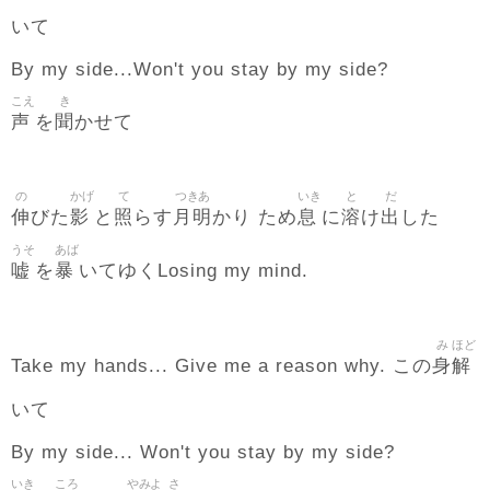
いて
By my side...Won't you stay by my side?
こえ
き
声
聞
を
かせて
の
かげ
て
つきあ
いき
と
だ
伸
影
照
月明
息
溶
出
びた
と
らす
かり ため
に
け
した
うそ
あば
嘘
暴
を
いてゆくLosing my mind.
み
ほど
身
解
Take my hands... Give me a reason why. この
いて
By my side... Won't you stay by my side?
いき
ころ
やみよ
さ