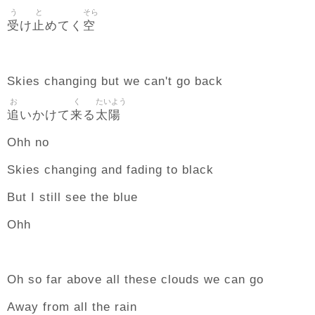
う
と
そら
受
止
空
け
めてく
Skies changing but we can't go back
お
く
たいよう
追
来
太陽
いかけて
る
Ohh no
Skies changing and fading to black
But I still see the blue
Ohh
Oh so far above all these clouds we can go
Away from all the rain