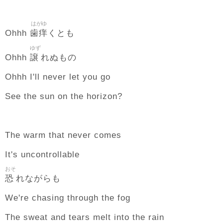
はがゆ
歯痒
Ohhh
くとも
ゆず
譲
Ohhh
れぬもの
Ohhh I'll never let you go
See the sun on the horizon?
The warm that never comes
It's uncontrollable
おそ
恐
れながらも
We're chasing through the fog
The sweat and tears melt into the rain