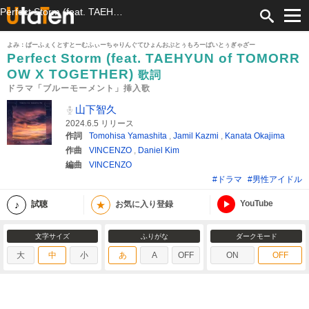
Perfect Storm (feat. TAEHYUN of TOMORROW X TOGETHER) 歌詞 山下智久 ドラマ「ブルーモーメント」挿入歌 ふりがな付
よみ：ぱーふぇくとすとーむふぃーちゃりんぐてひょんおぶとぅもろーばいとぅぎゃざー
Perfect Storm (feat. TAEHYUN of TOMORR
OW X TOGETHER)
歌詞
ドラマ「ブルーモーメント」挿入歌
山下智久
2024.6.5 リリース
作詞
Tomohisa Yamashita
,
Jamil Kazmi
,
Kanata Okajima
作曲
VINCENZO
,
Daniel Kim
編曲
VINCENZO
#ドラマ
#男性アイドル
YouTube
★
試聴
お気に入り登録
文字サイズ
ふりがな
ダークモード
大
中
小
あ
A
OFF
ON
OFF