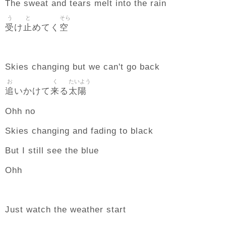
The sweat and tears melt into the rain
う
と
そら
受
止
空
け
めてく
Skies changing but we can't go back
お
く
たいよう
追
来
太陽
いかけて
る
Ohh no
Skies changing and fading to black
But I still see the blue
Ohh
Just watch the weather start