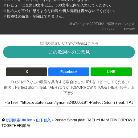
※レビューは全角10文字以上、500文字以内で入力してください。
※他の人が不快に思うような内容や個人情報は書かないでください。
※投稿後の編集・削除はできません。
UtaTenはreCAPTCHAで保護されています
-
プライバシー
利用契約
歌詞の間違いなどのご指摘はこちら
この歌詞へのご意見
X
Facebook
LINE
ブログやHPでこの歌詞を共有する場合はこのURLをコピーしてください
曲名：Perfect Storm (feat. TAEHYUN of TOMORROW X TOGETHER) 歌手：山
下智久
歌詞検索UtaTen
山下智久
Perfect Storm (feat. TAEHYUN of TOMORROW X
TOGETHER)歌詞