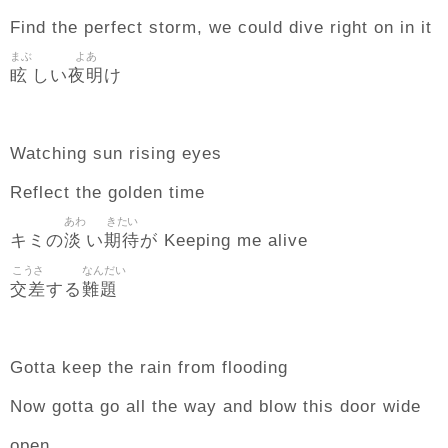
Find the perfect storm, we could dive right on in it
まぶ
よあ
眩
夜明
しい
け
Watching sun rising eyes
Reflect the golden time
あわ
きたい
淡
期待
キミの
い
が Keeping me alive
こうさ
なんだい
交差
難題
する
Gotta keep the rain from flooding
Now gotta go all the way and blow this door wide
open