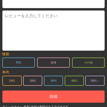
性別
男性
女性
その他
年代
10代
20代
30代
40代
50代～
投稿
※ニックネーム･性別･年代は初回のみ入力できます。