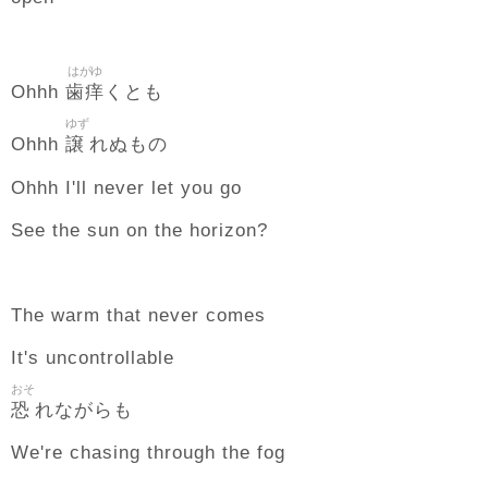
はがゆ
歯痒
Ohhh
くとも
ゆず
譲
Ohhh
れぬもの
Ohhh I'll never let you go
See the sun on the horizon?
The warm that never comes
It's uncontrollable
おそ
恐
れながらも
We're chasing through the fog