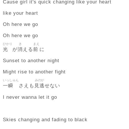
Cause girl it's quick changing like your heart
like your heart
Oh here we go
Oh here we go
ひかり
き
まえ
光
消
前
が
える
に
Sunset to another night
Might rise to another fight
いっしゅん
みのが
一瞬
見逃
さえも
せない
I never wanna let it go
Skies changing and fading to black