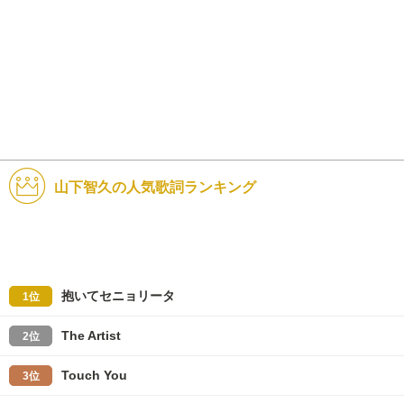
山下智久の人気歌詞ランキング
抱いてセニョリータ
1位
The Artist
2位
Touch You
3位