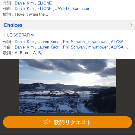
作詞：
Daniel Kim
,
ELIONE
作曲：
Daniel Kim
,
ELIONE
,
JAY'ED
,
Karrinator
歌詞：I love it when the...
Choices
LE SSERAFIM
作詞：
Daniel Kim
,
Lauren Kaori
,
Phil Schwan
,
miwaflower
,
ALYSA
,
Jer
作曲：
Daniel Kim
,
Lauren Kaori
,
Phil Schwan
,
miwaflower
,
ALYSA
,
Jer
歌詞：A, B, or… A, B,...
歌詞リクエスト