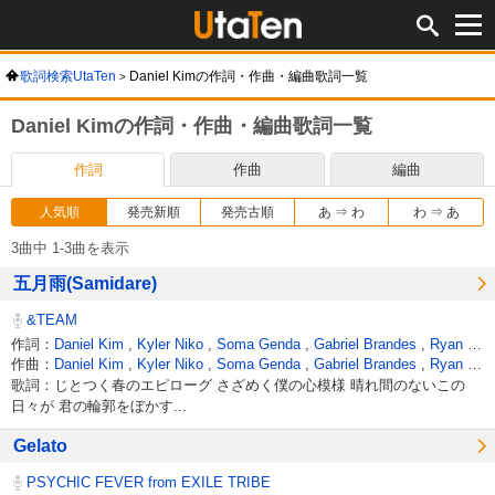
歌詞検索UtaTen
Daniel Kimの作詞・作曲・編曲歌詞一覧
Daniel Kimの作詞・作曲・編曲歌詞一覧
作詞
作曲
編曲
人気順
発売新順
発売古順
あ ⇒ わ
わ ⇒ あ
3曲中 1-3曲を表示
五月雨(Samidare)
&TEAM
作詞：
Daniel Kim
,
Kyler Niko
,
Soma Genda
,
Gabriel Brandes
,
Ryan Lawrie
作曲：
Daniel Kim
,
Kyler Niko
,
Soma Genda
,
Gabriel Brandes
,
Ryan Lawrie
歌詞：じとつく春のエピローグ さざめく僕の心模様 晴れ間のないこの
日々が 君の輪郭をぼかす...
Gelato
PSYCHIC FEVER from EXILE TRIBE