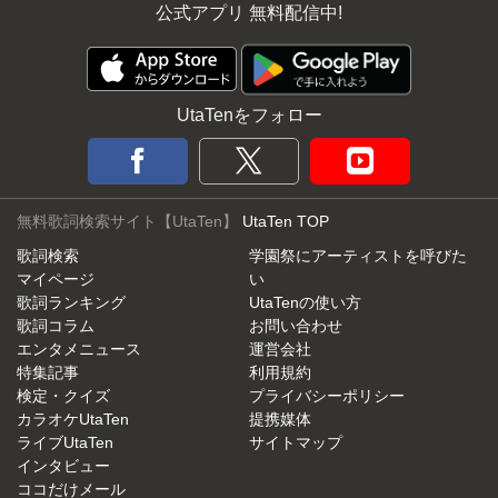
公式アプリ 無料配信中!
UtaTenをフォロー
無料歌詞検索サイト【UtaTen】
UtaTen TOP
歌詞検索
学園祭にアーティストを呼びた
マイページ
い
歌詞ランキング
UtaTenの使い方
歌詞コラム
お問い合わせ
エンタメニュース
運営会社
特集記事
利用規約
検定・クイズ
プライバシーポリシー
カラオケUtaTen
提携媒体
ライブUtaTen
サイトマップ
インタビュー
ココだけメール