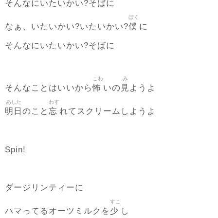
そんなにいたいかい?そばに
ぼく
僕
なぁ、いたいかい?いたいかい?
に
そんなにいたいかい?そばに
こわ
み
怖
見
そんなことはいいから
いの
ようよ
あした
わす
明日
忘
のこと
れてスクリームしようよ
Spin!
ダージリンティーに
すこ
少
ハマってるオーツミルクを
し