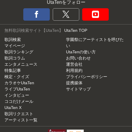
UtaTenをフォロー
無料歌詞検索サイト【UtaTen】
UtaTen TOP
歌詞検索
学園祭にアーティストを呼びた
マイページ
い
歌詞ランキング
UtaTenの使い方
歌詞コラム
お問い合わせ
エンタメニュース
運営会社
特集記事
利用規約
検定・クイズ
プライバシーポリシー
カラオケUtaTen
提携媒体
ライブUtaTen
サイトマップ
インタビュー
ココだけメール
UtaTen X
歌詞リクエスト
アーティスト一覧