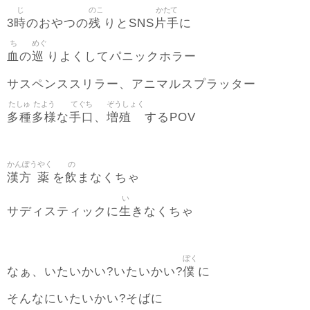
じ
のこ
かたて
時
残
片手
3
のおやつの
りとSNS
に
ち
めぐ
血
巡
の
りよくしてパニックホラー
サスペンススリラー、アニマルスプラッター
たしゅ
たよう
てぐち
ぞうしょく
多種
多様
手口
増殖
な
、
するPOV
かんぽう
やく
の
漢方
薬
飲
を
まなくちゃ
い
生
サディスティックに
きなくちゃ
ぼく
僕
なぁ、いたいかい?いたいかい?
に
そんなにいたいかい?そばに