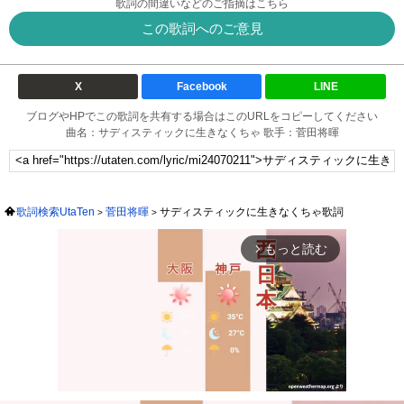
歌詞の間違いなどのご指摘はこちら
この歌詞へのご意見
X
Facebook
LINE
ブログやHPでこの歌詞を共有する場合はこのURLをコピーしてください
曲名：サディスティックに生きなくちゃ 歌手：菅田将暉
歌詞検索UtaTen
菅田将暉
サディスティックに生きなくちゃ歌詞
もっと読む
arrow_forward_ios