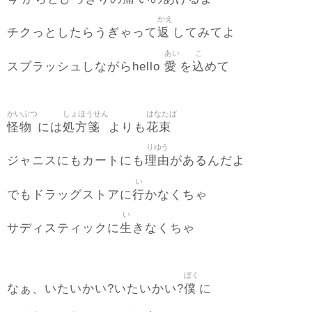
かえ
返
チクっとしたらうぎゃって
してみてよ
あい
こ
愛
込
スプラッシュしながらhello
を
めて
かいぶつ
しょほうせん
はなたば
怪物
処方箋
花束
には
よりも
りゆう
理由
ジャニスにもカートにも
があるんだよ
い
行
でもドラッグストアに
かなくちゃ
い
生
サディスティックに
きなくちゃ
ぼく
僕
なぁ、いたいかい?いたいかい?
に