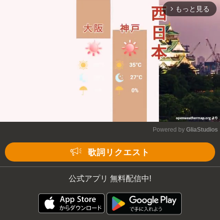
もっと見る
arrow_forward_ios
Mute
Powered by 
GliaStudios
Mute
歌詞リクエスト
公式アプリ 無料配信中!