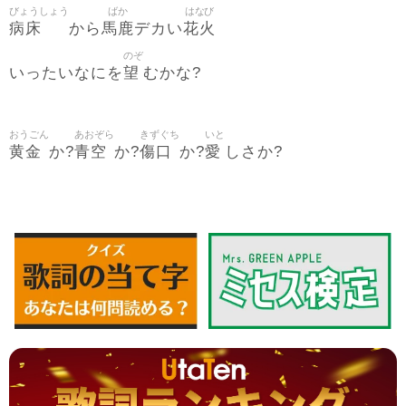
びょうしょう
ばか
はなび
病床
馬鹿
花火
から
デカい
のぞ
望
いったいなにを
むかな?
おうごん
あおぞら
きずぐち
いと
黄金
青空
傷口
愛
か?
か?
か?
しさか?