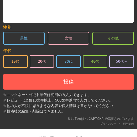
性別
男性
女性
その他
年代
10代
20代
30代
40代
50代～
投稿
※ニックネーム･性別･年代は初回のみ入力できます。
※レビューは全角10文字以上、500文字以内で入力してください。
※他の人が不快に思うような内容や個人情報は書かないでください。
※投稿後の編集・削除はできません。
UtaTenはreCAPTCHAで保護されています
-
プライバシー
利用契約