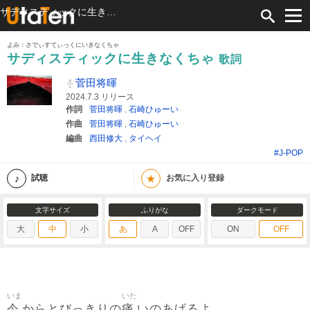
サディスティックに生きなくちゃ 歌詞 菅田将暉 ふりがな付
よみ：さでぃすてぃっくにいきなくちゃ
サディスティックに生きなくちゃ
歌詞
菅田将暉
2024.7.3 リリース
作詞
菅田将暉
,
石崎ひゅーい
作曲
菅田将暉
,
石崎ひゅーい
編曲
西田修大
,
タイヘイ
#J-POP
★
試聴
お気に入り登録
文字サイズ
ふりがな
ダークモード
大
中
小
あ
A
OFF
ON
OFF
いま
いた
今
痛
からとびっきりの
いのあげるよ