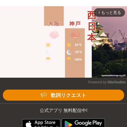
もっと見る
arrow_forward_ios
Powered by 
GliaStudios
Mute
歌詞リクエスト
公式アプリ 無料配信中!