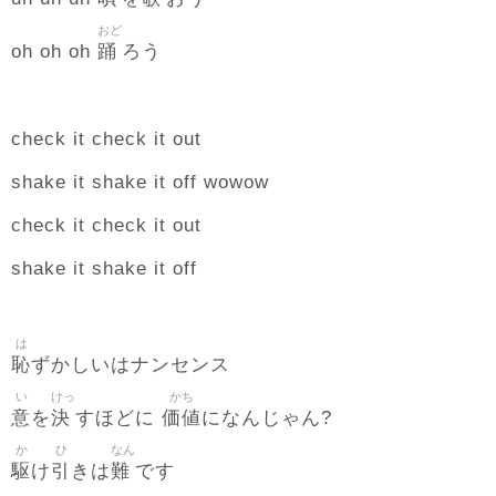
おど
踊
oh oh oh
ろう
check it check it out
shake it shake it off wowow
check it check it out
shake it shake it off
は
恥
ずかしいはナンセンス
い
けっ
かち
意
決
価値
を
すほどに
になんじゃん?
か
ひ
なん
駆
引
難
け
きは
です