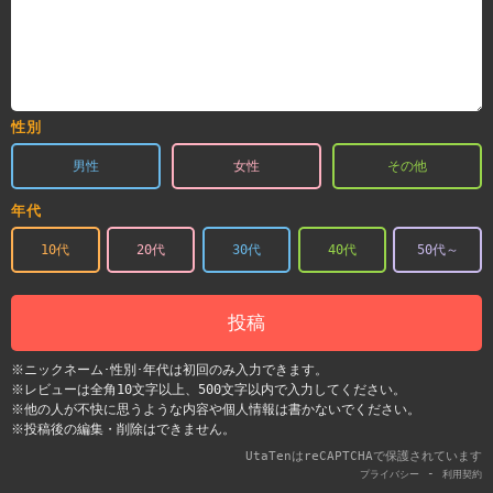
性別
男性
女性
その他
年代
10代
20代
30代
40代
50代～
投稿
※ニックネーム･性別･年代は初回のみ入力できます。
※レビューは全角10文字以上、500文字以内で入力してください。
※他の人が不快に思うような内容や個人情報は書かないでください。
※投稿後の編集・削除はできません。
UtaTenはreCAPTCHAで保護されています
-
プライバシー
利用契約