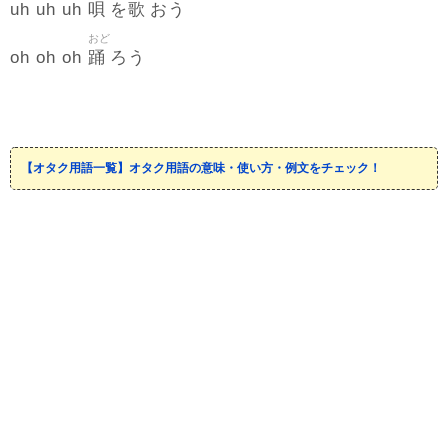
唄
歌
uh uh uh
を
おう
おど
踊
oh oh oh
ろう
【オタク用語一覧】オタク用語の意味・使い方・例文をチェック！