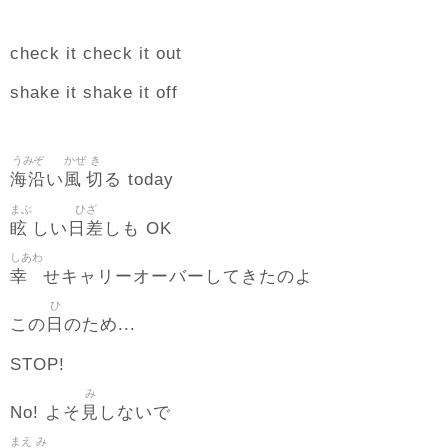
check it check it out
shake it shake it off
うみぞ
かぜ
き
海沿
風
切
い
る today
まぶ
ひざ
眩
日差
しい
しも OK
しあわ
幸
せキャリーオーバーしてきたのよ
ひ
日
この
のため...
STOP!
み
見
No! よそ
しないで
まえ
み