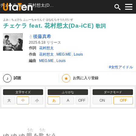
チェケラ feat. 花村想太(Da-iCE) 歌詞 後藤真希 ふりがな付
よみ：ちぇけら ふぃーちゃりんぐ はなむらそうただいす
チェケラ feat. 花村想太(Da-iCE)
歌詞
後藤真希
2025.6.18 リリース
作詞
花村想太
作曲
花村想太
,
MEG.ME
,
Louis
編曲
MEG.ME
,
Louis
#女性アイドル
★
試聴
お気に入り登録
文字サイズ
ふりがな
ダークモード
大
中
小
あ
A
OFF
ON
OFF
うた
うた
唄
歌
uh uh uh
を
おう