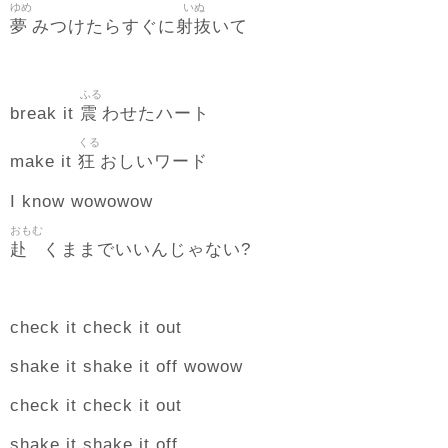
ゆめ
いぬ
夢
射抜
みつけたらすぐに
いて
ふる
震
break it
わせたハート
くる
狂
make it
おしいワード
I know wowowow
おもむ
赴
くままでいいんじゃない?
check it check it out
shake it shake it off wowow
check it check it out
shake it shake it off