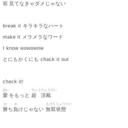
前
見
てなきゃダメじゃない
break it キラキラなハート
make it メラメラなワード
I know wowowow
とにもかくにも chack it out
check it!
あい
ちょう
ちょうだい
愛
超
頂戴
をもっと
か
ま
むそう
じょうたい
勝
負
無双
状態
ち
けじゃない