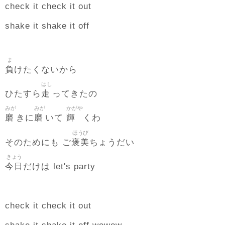
check it check it out
shake it shake it off
ま
負
けたくないから
はし
走
ひたすら
ってきたの
みが
みが
かがや
磨
磨
輝
きに
いて
くわ
ほうび
褒美
そのためにも ご
ちょうだい
きょう
今日
だけは let's party
check it check it out