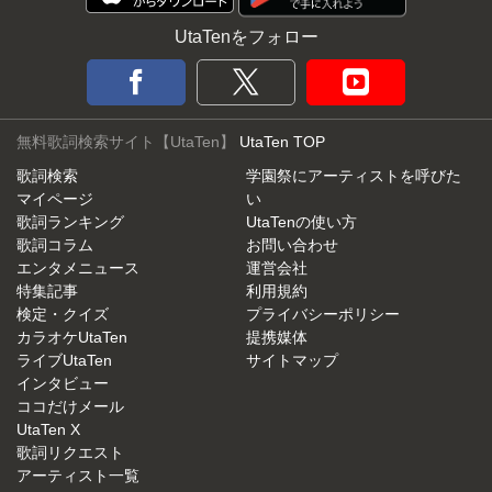
UtaTenをフォロー
無料歌詞検索サイト【UtaTen】
UtaTen TOP
歌詞検索
学園祭にアーティストを呼びた
マイページ
い
歌詞ランキング
UtaTenの使い方
歌詞コラム
お問い合わせ
エンタメニュース
運営会社
特集記事
利用規約
検定・クイズ
プライバシーポリシー
カラオケUtaTen
提携媒体
ライブUtaTen
サイトマップ
インタビュー
ココだけメール
UtaTen X
歌詞リクエスト
アーティスト一覧