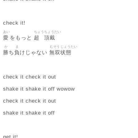
check it!
あい
ちょう
ちょうだい
愛
超
頂戴
をもっと
か
ま
むそう
じょうたい
勝
負
無双
状態
ち
けじゃない
check it check it out
shake it shake it off wowow
check it check it out
shake it shake it off
get it!