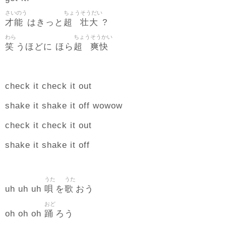
さいのう
ちょう
そうだい
才能
超
壮大
はきっと
?
わら
ちょう
そうかい
笑
超
爽快
うほどに ほら
check it check it out
shake it shake it off wowow
check it check it out
shake it shake it off
うた
うた
唄
歌
uh uh uh
を
おう
おど
踊
oh oh oh
ろう