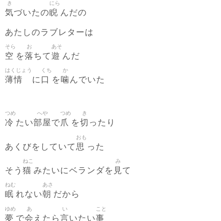
き
にら
気
睨
づいたの
んだの
あたしのラブレターは
そら
お
あそ
空
落
遊
を
ちて
んだ
はくじょう
くち
か
薄情
口
噛
に
を
んでいた
つめ
へや
つめ
き
冷
部屋
爪
切
たい
で
を
ったり
おも
思
あくびをしていて
った
ねこ
み
猫
見
そう
みたいにベランダを
て
ねむ
あさ
眠
朝
れない
だから
ゆめ
あ
い
こと
夢
会
言
事
で
えたら
いたい