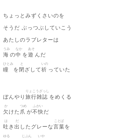
ちょっとみずくさいのを
そうだ ぶっつぶしていこう
あたしのラブレターは
うみ
なか
あそ
海
中
遊
の
を
んだ
ひとみ
と
いの
瞳
閉
祈
を
ざして
っていた
りょこうざっし
旅行雑誌
ぼんやり
をめくる
か
つめ
ふかい
欠
爪
不快
けた
が
だ
は
だ
ことば
吐
出
言葉
き
したグレーな
を
ゆる
じぶん
いや