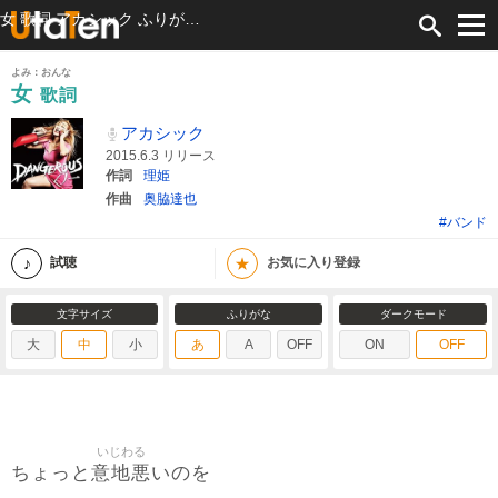
女 歌詞 アカシック ふりがな付
よみ：おんな
女
歌詞
アカシック
2015.6.3 リリース
作詞
理姫
作曲
奥脇達也
#バンド
★
試聴
お気に入り登録
文字サイズ
ふりがな
ダークモード
大
中
小
あ
A
OFF
ON
OFF
いじわる
意地悪
ちょっと
いのを