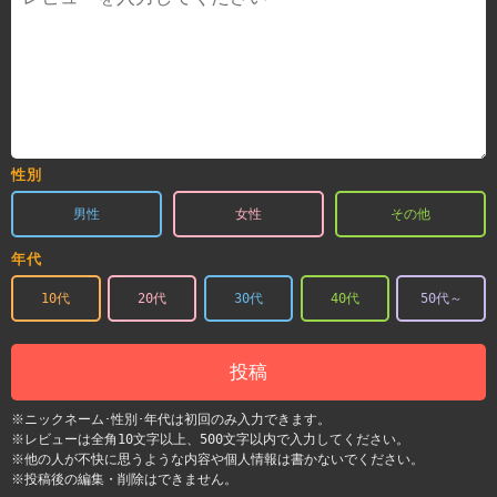
性別
男性
女性
その他
年代
10代
20代
30代
40代
50代～
投稿
※ニックネーム･性別･年代は初回のみ入力できます。
※レビューは全角10文字以上、500文字以内で入力してください。
※他の人が不快に思うような内容や個人情報は書かないでください。
※投稿後の編集・削除はできません。