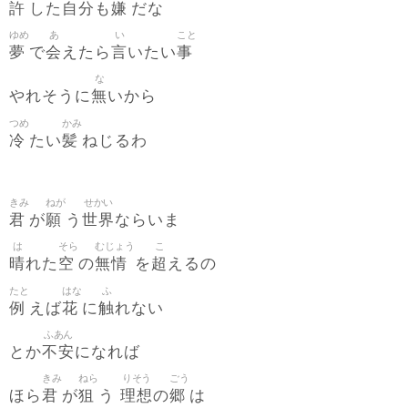
許
自分
嫌
した
も
だな
ゆめ
あ
い
こと
夢
会
言
事
で
えたら
いたい
な
無
やれそうに
いから
つめ
かみ
冷
髪
たい
ねじるわ
きみ
ねが
せかい
君
願
世界
が
う
ならいま
は
そら
むじょう
こ
晴
空
無情
超
れた
の
を
えるの
たと
はな
ふ
例
花
触
えば
に
れない
ふあん
不安
とか
になれば
きみ
ねら
りそう
ごう
君
狙
理想
郷
ほら
が
う
の
は