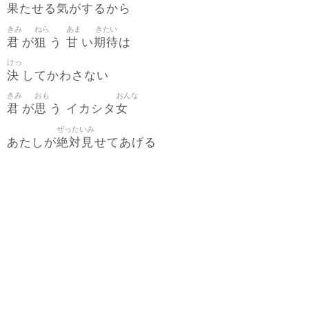
果
気
たせる
がするから
きみ
ねら
あま
きたい
君
狙
甘
期待
が
う
い
は
けっ
決
してかわさない
きみ
おも
おんな
君
思
女
が
う イカシタ
ぜったいみ
絶対見
あたしが
せてあげる