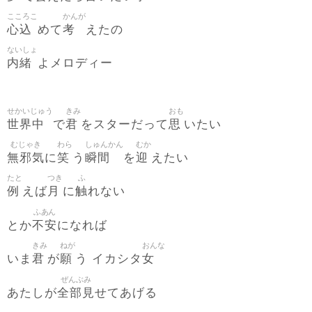
こころこ
かんが
心込
考
めて
えたの
ないしょ
内緒
よメロディー
せかいじゅう
きみ
おも
世界中
君
思
で
をスターだって
いたい
むじゃき
わら
しゅんかん
むか
無邪気
笑
瞬間
迎
に
う
を
えたい
たと
つき
ふ
例
月
触
えば
に
れない
ふあん
不安
とか
になれば
きみ
ねが
おんな
君
願
女
いま
が
う イカシタ
ぜんぶみ
全部見
あたしが
せてあげる