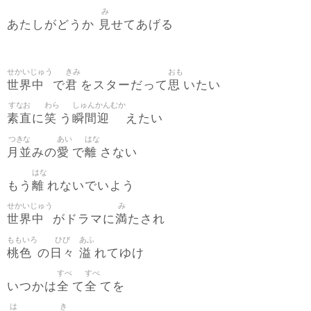
み
見
あたしがどうか
せてあげる
せかいじゅう
きみ
おも
世界中
君
思
で
をスターだって
いたい
すなお
わら
しゅんかんむか
素直
笑
瞬間迎
に
う
えたい
つきな
あい
はな
月並
愛
離
みの
で
さない
はな
離
もう
れないでいよう
せかいじゅう
み
世界中
満
がドラマに
たされ
ももいろ
ひび
あふ
桃色
日々
溢
の
れてゆけ
すべ
すべ
全
全
いつかは
て
てを
は
き