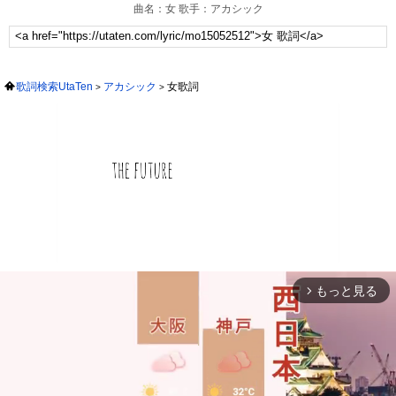
曲名：女 歌手：アカシック
歌詞検索UtaTen
アカシック
女歌詞
もっと見る
arrow_forward_ios