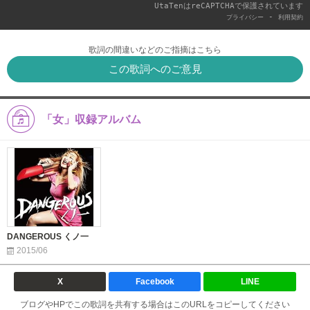
UtaTenはreCAPTCHAで保護されています
-
プライバシー
利用契約
歌詞の間違いなどのご指摘はこちら
この歌詞へのご意見
「女」収録アルバム
DANGEROUS くノ一
2015/06
X
Facebook
LINE
ブログやHPでこの歌詞を共有する場合はこのURLをコピーしてください