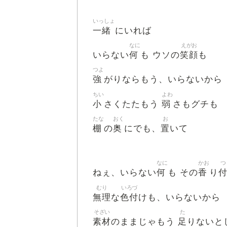
いっしょ
一緒
にいれば
なに
えがお
何
笑顔
いらない
も ウソの
も
つよ
強
がりならもう、いらないから
ちい
よわ
小
弱
さくたたもう
さもグチも
たな
おく
お
棚
奥
置
の
にでも、
いて
なに
かお
つ
何
香
ねぇ、いらない
も その
り
むり
いろづ
無理
色付
な
けも、いらないから
そざい
た
素材
足
のままじゃもう
りないと