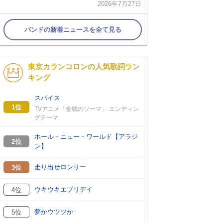
2026年7月27日
バンドの新着ニュースを全て見る
東京カランコロンの人気歌詞ラン
キング
スパイス
1位
TVアニメ「食戟のソーマ」 エンディン
グテーマ
ホール・ニュー・ワールド【アラジ
2位
ン】
走り出せロンリー
3位
ウキウキエブリデイ
4位
夢かウツツか
5位