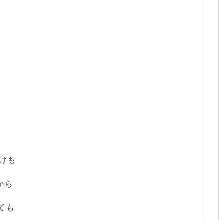
けも
から
ても