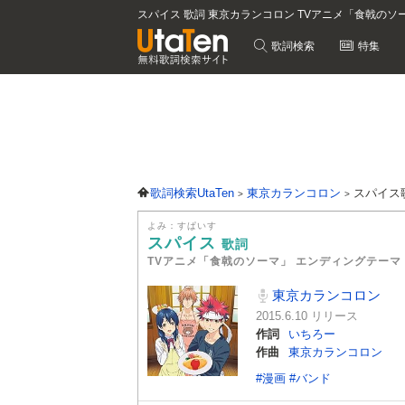
スパイス 歌詞 東京カランコロン TVアニメ「食戟のソ
歌詞検索
特集
歌詞検索UtaTen
東京カランコロン
スパイス
よみ：すぱいす
スパイス
歌詞
TVアニメ「食戟のソーマ」 エンディングテーマ
東京カランコロン
2015.6.10 リリース
作詞
いちろー
作曲
東京カランコロン
#漫画
#バンド