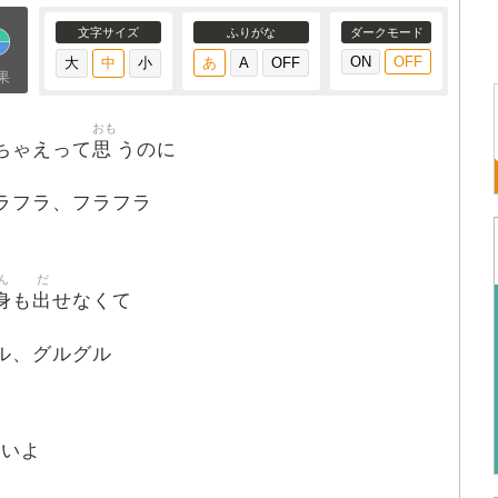
文字サイズ
ふりがな
ダークモード
果
おも
思
ちゃえって
うのに
ラフラ、フラフラ
ん
だ
身
出
も
せなくて
ル、グルグル
ないよ