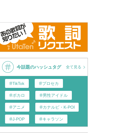
今話題のハッシュタグ
全て見る
TikTok
プロセカ
ボカロ
男性アイドル
アニメ
カナルビ・K-POP和訳
J-POP
キャラソン
あんスタ
歌い手