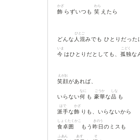
かざ
わら
飾
笑
らずいつも
えたら
ひとご
人混
どんな
みでも ひとりだった
いま
こどく
今
孤独
はひとりだとしても、
な
えがお
笑顔
があれば、
なに
ごうか
しな
何
豪華
品
いらない
も
な
も
はで
かざ
派手
飾
な
りも、いらないから
しょくたくかこ
きのう
食卓囲
昨日
もう
のミスも
ふあん
あす
そ