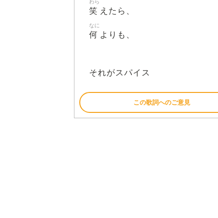
わら
笑
えたら、
なに
何
よりも、
それがスパイス
この歌詞へのご意見