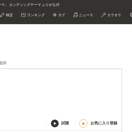
ーマ」 エンディングテーマ ふりがな付
検定
ランキング
タグ
ニュース
カラオケ
歌詞
試聴
お気に入り登録
★