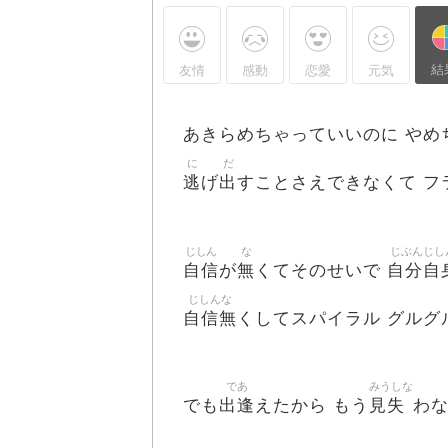
結
友情
感動
恋愛
元気
あきらめちゃっていいのに やめ
に
だ
逃
出
げ
すことさえできなくて フ
じしん
な
じぶんじし
自信
無
自分自
が
くてそのせいで
じしんな
自信無
くしてスパイラル グルグ
であ
みうしな
出逢
見失
でも
えたから もう
わ