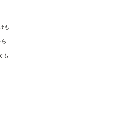
けも
から
ても