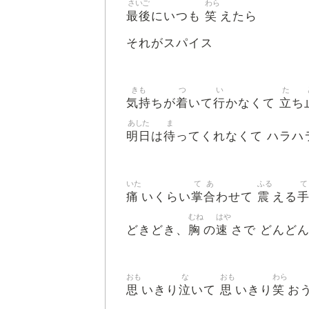
さいご
わら
最後
笑
にいつも
えたら
それがスパイス
きも
つ
い
た
気持
着
行
立
ちが
いて
かなくて
ち
あした
ま
明日
待
は
ってくれなくて ハラハ
いた
て
あ
ふる
て
痛
掌
合
震
いくらい
わせて
える
むね
はや
胸
速
どきどき、
の
さで どんど
おも
な
おも
わら
思
泣
思
笑
いきり
いて
いきり
お