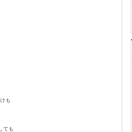
付
けも
しても