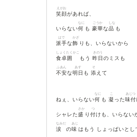
えがお
笑顔
があれば、
なに
ごうか
しな
何
豪華
品
いらない
も
な
も
はで
かざ
派手
飾
な
りも、いらないから
しょくたくかこ
きのう
食卓囲
昨日
もう
のミスも
ふあん
あす
そ
不安
明日
添
な
も
えて
なに
こ
あじつ
何
凝
味付
ねぇ、いらない
も
った
さか
つ
盛
付
シャレた
り
けも、いらない
なみだ
あじ
涙
味
の
はもう しょっぱいとし