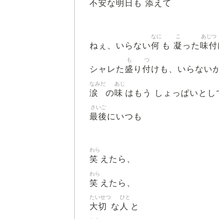
不安
明日
添
な
も
えて
なに
こ
あじつ
何
凝
味付
ねぇ、いらない
も
った
も
つ
盛
付
シャレた
り
けも、いらない
なみだ
あじ
涙
味
の
はもう しょっぱいとし
さいご
最後
にいつも
わら
笑
えたら、
わら
笑
えたら、
たいせつ
ひと
大切
人
な
と