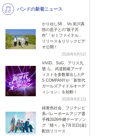
バンドの新着ニュース
K-POP
バンド
演歌・歌謡
洋楽
かりゆし58 、Vo.前川真
悟の息子との“親子共
VTuber
ディズニー
作”「セミファイナル」
リリース＆リリックビデ
オ公開！
2026年8月5日
ViViD、SuG、アリス九
號.ら、武道館級アーテ
ィストを多数輩出したP
S COMPANYが「新世代
ガールズアイドルオーデ
ィション」を始動！
2026年8月1日
緑黄色社会、フジテレビ
系バレーボールアジア選
手権2026中継テーマソン
グ「晴々」を7月31日(金)
配信リリース