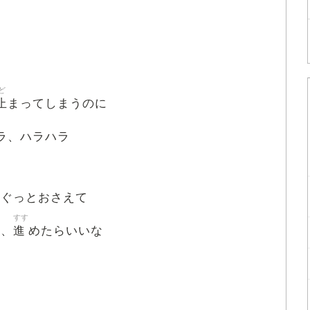
ど
止
まってしまうのに
ラ、ハラハラ
手
ぐっとおさえて
すす
進
ん、
めたらいいな
う