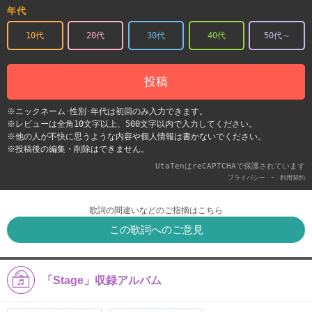
年代
10代
20代
30代
40代
50代～
投稿
※ニックネーム･性別･年代は初回のみ入力できます。
※レビューは全角10文字以上、500文字以内で入力してください。
※他の人が不快に思うような内容や個人情報は書かないでください。
※投稿後の編集・削除はできません。
UtaTenはreCAPTCHAで保護されています
-
プライバシー
利用契約
歌詞の間違いなどのご指摘はこちら
この歌詞へのご意見
「Stage」収録アルバム