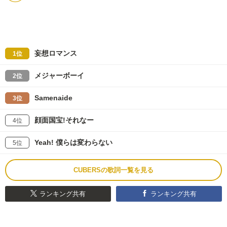
妄想ロマンス
1位
メジャーボーイ
2位
Samenaide
3位
顔面国宝!それなー
4位
Yeah! 僕らは変わらない
5位
CUBERSの歌詞一覧を見る
ランキング共有
ランキング共有