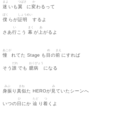
まよ
つばさ
か
迷
翼
変
いも
に
わるって
ぼく
しょうめい
僕
証明
らが
するよ
い
まく
あ
行
幕
上
さあ
こう
が
がるよ
あこが
め
まえ
憧
目
前
れてた Stage も
の
にすれば
だれ
おくびょう
誰
臆病
そう
でも
になる
みぶ
まね
み
身振
真似
見
り
た HEROが
ていたシーンへ
ひ
たど
つ
日
辿
着
いつの
にか
り
くよ