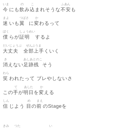
いま
の
こ
ふあん
今
飲
込
不安
にも
み
まれそうな
も
まよ
つばさ
か
迷
翼
変
いも
に
わるって
ぼく
しょうめい
僕
証明
らが
するよ
だいじょうぶ
ぜんぶうま
大丈夫
全部上手
くいく
き
あしあとのこ
消
足跡残
えない
そう
わら
笑
われたって ブレやしないさ
て
あした
か
手
明日
変
この
が
を
える
しん
め
まえ
信
目
前
じよう
の
のStageを
きみ
つた
い