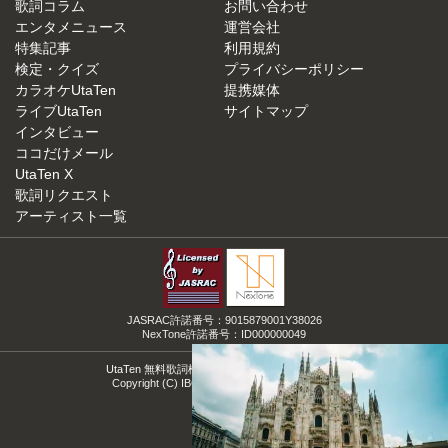
歌詞コラム
お問い合わせ
エンタメニュース
運営会社
特集記事
利用規約
検定・クイズ
プライバシーポリシー
カラオケUtaTen
提携媒体
ライブUtaTen
サイトマップ
インタビュー
ココだけメール
UtaTen X
歌詞リクエスト
アーティスト一覧
JASRAC許諾番号：9015879001Y38026
NexTone許諾番号：ID000000049
UtaTen 無料歌詞検索サイトの決定版！うたてん
Copyright (C) IBG Media. All Rights Reserved.