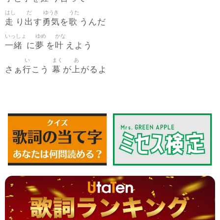
はし
だ
ゆうき
うた
走
出
勇気
歌
り
す
を
うんだ
いっしょ
ゆめ
かな
一緒
夢
叶
に
を
えよう
い
まく
あ
行
幕
上
さぁ
こう
が
がるよ