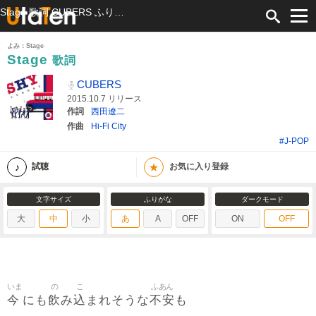
Stage 歌詞 CUBERS ふりがな付
よみ：Stage
Stage
歌詞
CUBERS
2015.10.7 リリース
作詞
西田遼二
作曲
Hi-Fi City
#J-POP
★
試聴
お気に入り登録
文字サイズ
ふりがな
ダークモード
大
中
小
あ
A
OFF
ON
OFF
いま
の
こ
ふあん
今
飲
込
不安
にも
み
まれそうな
も