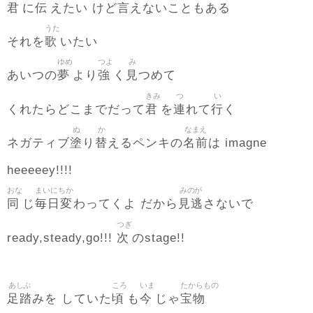
君
伝
言
に
えたい けど
えないこともある
うた
歌
それを
いたい
ゆめ
つよ
み
夢
強
見
あいつの
より
く
つめて
きみ
つ
い
君
連
行
くれたらどこまでだって
を
れて
く
ぬ
か
なまえ
塗
替
名前
ネガティブ
り
えるペンキの
は imagne
heeeeey!!!!
おな
まいにちか
みのが
同
毎日変
見逃
じ
わってくよ だから
さないで
つぎ
次
ready,steady,go!!!
のstage!!
あしぶ
ころ
いま
たからもの
足踏
頃
今
宝物
みを していた
も
じゃ