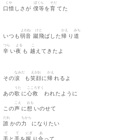
くや
ぼくら
そだ
口惜
僕等
育
しさが
を
てた
よわね
けと
かえ
みち
弱音
蹴飛
帰
道
いつも
ばした
り
つら
よる
こ
辛
夜
越
い
も
えてきたよ
なみだ
えがお
かえ
涙
笑顔
帰
その
も
に
れるよ
うた
こころすく
歌
心救
あの
に
われたように
こえ
おも
声
想
この
に
いのせて
だれ
ちから
誰
力
かの
になりたい
て
て
にぎ
あ
手
手
握
合
と
を
り
って